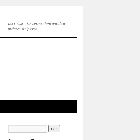
Lars Vilks – konstnären konceptualisten
målaren skulptören