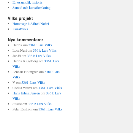
En osannolik historia
Samtid och konstforskning
Vilks projekt
Hommage à Alfred Nobel
Konstvilks
Nya kommentarer
Henrik
om
3361: Lars Vilks
Luca Nesi
om
3361: Lars Vilks
Jor-El
om
3361: Lars Vilks
Henrik Kugelberg
om
3361: Lars
Vilks
Lennart Holmgren
om
3361: Lars
Vilks
V
om
3361: Lars Vilks
Cecilia Wetzel
om
3361: Lars Vilks
Hans Erling Jensen
om
3361: Lars
Vilks
Sussie
om
3361: Lars Vilks
Peter Ekström
om
3361: Lars Vilks