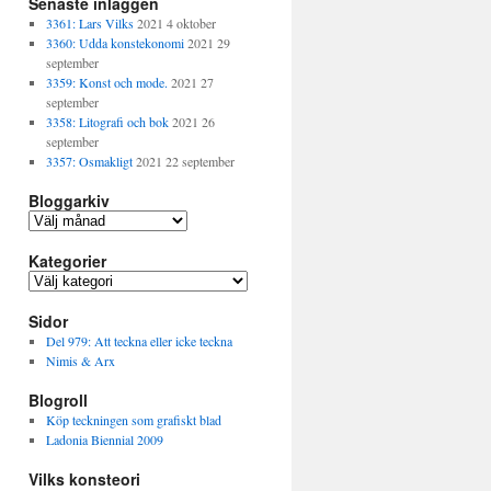
Senaste inläggen
3361: Lars Vilks
2021 4 oktober
3360: Udda konstekonomi
2021 29
september
3359: Konst och mode.
2021 27
september
3358: Litografi och bok
2021 26
september
3357: Osmakligt
2021 22 september
Bloggarkiv
B
l
Kategorier
o
g
K
g
a
a
Sidor
t
r
e
Del 979: Att teckna eller icke teckna
k
g
Nimis & Arx
i
o
v
Blogroll
r
i
Köp teckningen som grafiskt blad
e
Ladonia Biennial 2009
r
Vilks konsteori