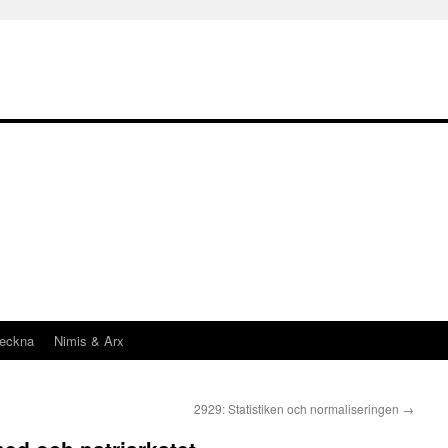
teckna
Nimis & Arx
2929: Statistiken och normaliseringen
→