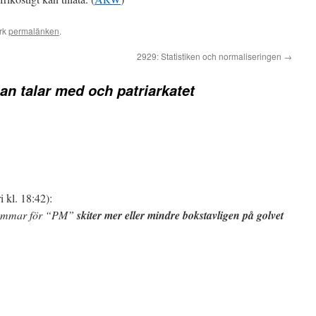
rk
permalänken
.
2929: Statistiken och normaliseringen
→
n talar med och patriarkatet
 kl. 18:42):
ömmar för “PM”
skiter mer eller mindre bokstavligen på golvet