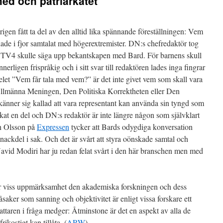
ed och patriarkatet
rigen fått ta del av den alltid lika spännande föreställningen: Vem
de i fjor samtalat med högerextremister. DN:s chefredaktör tog
t TV4 skulle säga upp bekantskapen med Bard. För barnens skull
erligen frispråkig och i sitt svar till redaktören lades inga fingrar
elet ”Vem får tala med vem?” är det inte givet vem som skall vara
llmänna Meningen, Den Politiska Korrektheten eller Den
änner sig kallad att vara representant kan använda sin tyngd som
at en del och DN:s redaktör är inte längre någon som självklart
in Olsson på
Expressen
tycker att Bards odygdiga konversation
 nackdel i sak. Och det är svårt att styra oönskade samtal och
vid Modiri har ju redan felat svårt i den här branschen men med
nar viss uppmärksamhet den akademiska forskningen och dess
åsaker som sanning och objektivitet är enligt vissa forskare ett
fattaren i fråga medger: Åtminstone är det en aspekt av alla de
ikostigt kan tillåta. (
ARW
)