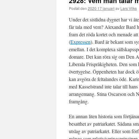
2928: Vem man talar m
Postat den
2020 17 januari
av
Lars Vilks
Under det sistlidna dygnet har vi åte
får tala med vem? Alexander Bard ha
fram det röda kortet och menade at
(
Expressen
). Bard är bekant som synn
emellan. I det komplexa sällskapssp
domare. Det kan röra sig om Den A
Liberala Frispråkigheten. Den som k
övertygelse. Öppenheten har dock ök
kan avgöra de feltalandes öde. Kar
med Kasselstrand inte talar till hans
arrangemang. Stina Oscarson och Na
framgång.
En annan liten historia som förtjä
besatthet av patriarkatet. Sådana sm
utslag av patriarkatet. Eller som för
många som relativiseringsprincipen fr