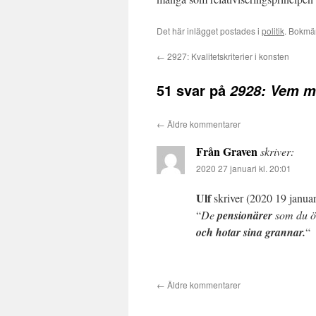
Det här inlägget postades i
politik
. Bokmä
←
2927: Kvalitetskriterier i konsten
51 svar på
2928: Vem ma
←
Äldre kommentarer
Från Graven
skriver:
2020 27 januari kl. 20:01
Ulf
skriver (2020 19 januari
“
De
pensionärer
som du 
och hotar sina grannar.
“
←
Äldre kommentarer