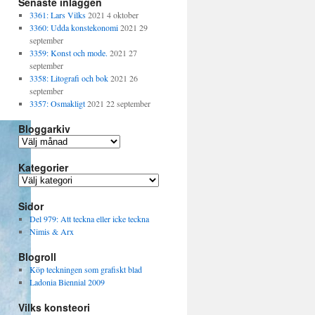
Senaste inläggen
3361: Lars Vilks
2021 4 oktober
3360: Udda konstekonomi
2021 29
september
3359: Konst och mode.
2021 27
september
3358: Litografi och bok
2021 26
september
3357: Osmakligt
2021 22 september
Bloggarkiv
B
l
Kategorier
o
g
K
g
a
a
Sidor
t
r
e
Del 979: Att teckna eller icke teckna
k
g
Nimis & Arx
i
o
v
Blogroll
r
i
Köp teckningen som grafiskt blad
e
Ladonia Biennial 2009
r
Vilks konsteori