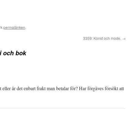
rk
permalänken
.
3359: Konst och mode.
→
fi och bok
 eller är det enbart frakt man betalar för? Har förgäves försökt att