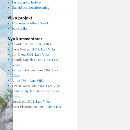
En osannolik historia
Samtid och konstforskning
Vilks projekt
Hommage à Alfred Nobel
Konstvilks
Nya kommentarer
Henrik
om
3361: Lars Vilks
Luca Nesi
om
3361: Lars Vilks
Jor-El
om
3361: Lars Vilks
Henrik Kugelberg
om
3361: Lars
Vilks
Lennart Holmgren
om
3361: Lars
Vilks
V
om
3361: Lars Vilks
Cecilia Wetzel
om
3361: Lars Vilks
Hans Erling Jensen
om
3361: Lars
Vilks
Sussie
om
3361: Lars Vilks
Peter Ekström
om
3361: Lars Vilks