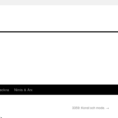
teckna
Nimis & Arx
3359: Konst och mode.
→