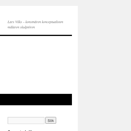
Lars Vilks – konstnären konceptualisten
målaren skulptören