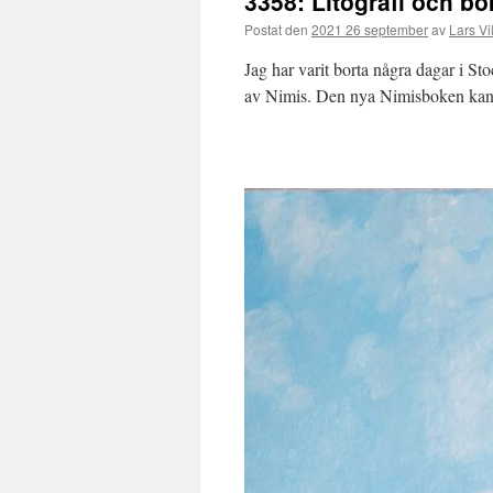
3358: Litografi och bo
Postat den
2021 26 september
av
Lars Vi
Jag har varit borta några dagar i St
av Nimis. Den nya Nimisboken kan 