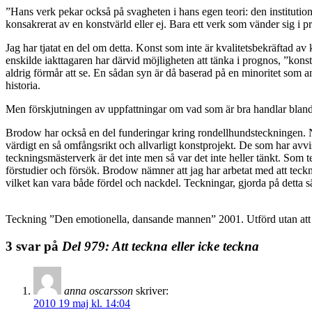
”Hans verk pekar också på svagheten i hans egen teori: den institutione
konsakrerat av en konstvärld eller ej. Bara ett verk som vänder sig i 
Jag har tjatat en del om detta. Konst som inte är kvalitetsbekräftad av
enskilde iakttagaren har därvid möjligheten att tänka i prognos, ”kons
aldrig förmår att se. En sådan syn är då baserad på en minoritet som an
historia.
Men förskjutningen av uppfattningar om vad som är bra handlar bland a
Brodow har också en del funderingar kring rondellhundsteckningen. Nog
värdigt en så omfångsrikt och allvarligt konstprojekt. De som har avvi
teckningsmästerverk är det inte men så var det inte heller tänkt. Som t
förstudier och försök. Brodow nämner att jag har arbetat med att teckna
vilket kan vara både fördel och nackdel. Teckningar, gjorda på detta s
Teckning ”Den emotionella, dansande mannen” 2001. Utförd utan att 
3 svar på
Del 979: Att teckna eller icke teckna
anna oscarsson
skriver:
2010 19 maj kl. 14:04