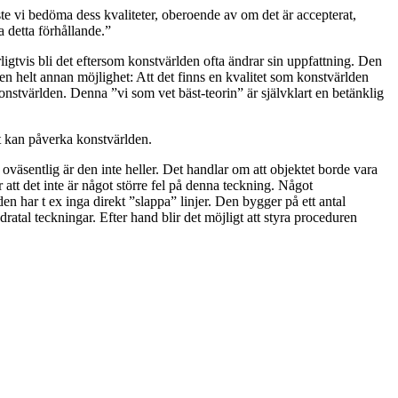
ste vi bedöma dess kvaliteter, oberoende av om det är accepterat,
 detta förhållande.”
rligtvis bli det eftersom konstvärlden ofta ändrar sin uppfattning. Den
en helt annan möjlighet: Att det finns en kvalitet som konstvärlden
konstvärlden. Denna ”vi som vet bäst-teorin” är självklart en betänklig
t kan påverka konstvärlden.
väsentlig är den inte heller. Det handlar om att objektet borde vara
att det inte är något större fel på denna teckning. Något
en har t ex inga direkt ”slappa” linjer. Den bygger på ett antal
ratal teckningar. Efter hand blir det möjligt att styra proceduren