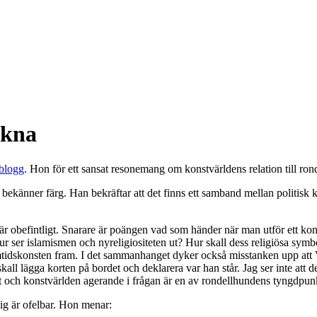
ckna
blogg
. Hon för ett sansat resonemang om konstvärldens relation till ronde
ekänner färg. Han bekräftar att det finns ett samband mellan politisk k
t är obefintligt. Snarare är poängen vad som händer när man utför ett ko
ur ser islamismen och nyreligiositeten ut? Hur skall dess religiösa sym
idskonsten fram. I det sammanhanget dyker också misstanken upp att Vi
kall lägga korten på bordet och deklarera var han står. Jag ser inte att d
et och konstvärlden agerande i frågan är en av rondellhundens tyngdpunk
mig är ofelbar. Hon menar: