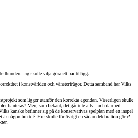
llhunden. Jag skulle vilja göra ett par tillägg.
orrekthet i konstvärlden och vänsterfrågor. Detta samband har Vilks
nstprojekt som ligger utanför den korrekta agendan. Visserligen skulle
boler hanteras? Men, som bekant, det går inte alls – och därmed
lks kanske befinner sig på de konservativas spelplan med ett inspel
et är någon bra idé. Hur skulle för övrigt en sådan deklaration göra?
ter.