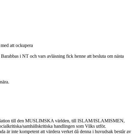
r med att ockupera
Barabbas i NT och vars avläsning fick henne att besluta om nästa
nära.
 relation till den MUSLIMSKA världen, till ISLAM/ISLAMISMEN,
cialkritiska/samhällskritiska handlingen som Vilks utför.
da är inte kompetent att värdera verket då denna i huvudsak består av