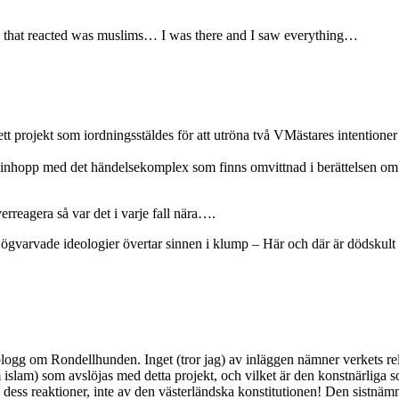
oup that reacted was muslims… I was there and I saw everything…
 ett projekt som iordningsstäldes för att utröna två VMästares intentione
 inhopp med det händelsekomplex som finns omvittnad i berättelsen om 
erreagera så var det i varje fall nära….
 Högvarvade ideologier övertar sinnen i klump – Här och där är dödskult 
ogg om Rondellhunden. Inget (tror jag) av inläggen nämner verkets
islam) som avslöjas med detta projekt, och vilket är den konstnärliga so
ess reaktioner, inte av den västerländska konstitutionen! Den sistnämn