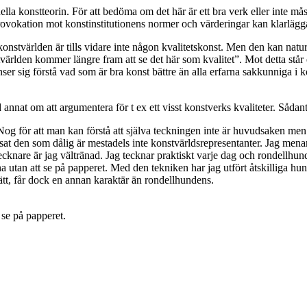
lla konstteorin. För att bedöma om det här är ett bra verk eller inte må
provokation mot konstinstitutionens normer och värderingar kan klarlägga
 konstvärlden är tills vidare inte någon kvalitetskonst. Men den kan natu
tvärlden kommer längre fram att se det här som kvalitet”. Mot detta står 
ser sig förstå vad som är bra konst bättre än alla erfarna sakkunniga i 
nnat om att argumentera för t ex ett visst konstverks kvaliteter. Sådan
 för att man kan förstå att själva teckningen inte är huvudsaken men o
sat den som dålig är mestadels inte konstvärldsrepresentanter. Jag menar 
ecknare är jag vältränad. Jag tecknar praktiskt varje dag och rondellhund
 utan att se på papperet. Med den tekniken har jag utfört åtskilliga hund
ätt, får dock en annan karaktär än rondellhundens.
se på papperet.