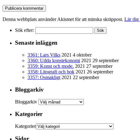
Denna webbplats använder Akismet för att minska skräppost.
Lär dig
Sök efter:
Senaste inläggen
3361: Lars Vilks
2021 4 oktober
3360: Udda konstekonomi
2021 29 september
3359: Konst och mode.
2021 27 september
3358: Litografi och bok
2021 26 september
3357: Osmakligt
2021 22 september
Bloggarkiv
Bloggarkiv
Kategorier
Kategorier
Sidor