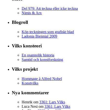
Del 979: Att teckna eller icke teckna
Nimis & Arx
Blogroll
Köp teckningen som grafiskt blad
Ladonia Biennial 2009
Vilks konsteori
En osannolik historia
Samtid och konstforskning
Vilks projekt
Hommage à Alfred Nobel
Konstvilks
Nya kommentarer
Henrik
om
3361: Lars Vilks
Luca Nesi
om
3361: Lars Vilks