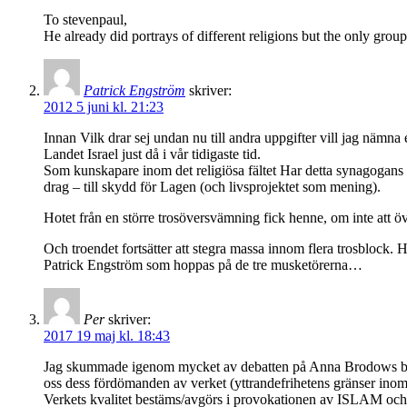
To stevenpaul,
He already did portrays of different religions but the only gr
Patrick Engström
skriver:
2012 5 juni kl. 21:23
Innan Vilk drar sej undan nu till andra uppgifter vill jag nämna
Landet Israel just då i vår tidigaste tid.
Som kunskapare inom det religiösa fältet Har detta synagogans
drag – till skydd för Lagen (och livsprojektet som mening).
Hotet från en större trosöversvämning fick henne, om inte att öv
Och troendet fortsätter att stegra massa innom flera trosblock.
Patrick Engström som hoppas på de tre musketörerna…
Per
skriver:
2017 19 maj kl. 18:43
Jag skummade igenom mycket av debatten på Anna Brodows bl
oss dess fördömanden av verket (yttrandefrihetens gränser inom 
Verkets kvalitet bestäms/avgörs i provokationen av ISLAM och d