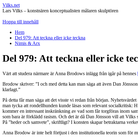
Vilks.net
Lars Vilks – konstnären konceptualisten målaren skulptören
Hoppa till innehåll
Hem
Del 979: Att teckna eller icke teckna
Nimis & Arx
Del 979: Att teckna eller icke te
Värt att studera närmare är Anna Brodows inlägg från igår på hennes
Brodow skriver: ”I och med detta kan man säga att även Dan Jönsson b
klarlagt.”
På detta får man säga att det visste vi redan från början. Nyhetsvärde
man tycka att rondellhunden kunde läsas som relevant socialkritisk: H
kommer en intressant inskränkning av vad som får torgföras inom samt
som bara är förklädd rasism. Och det är då Dan Jönsson vill att Vilks s
På ”heder och samvete”, skriftligt? I konsten skapar betraktarna verk
Anna Brodow är inte helt förtjust i den institutionella teorin som för 