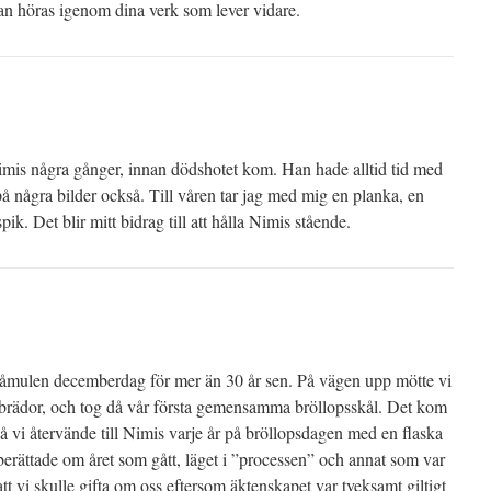
kan höras igenom dina verk som lever vidare.
Nimis några gånger, innan dödshotet kom. Han hade alltid tid med
å några bilder också. Till våren tar jag med mig en planka, en
k. Det blir mitt bidrag till att hålla Nimis stående.
gråmulen decemberdag för mer än 30 år sen. På vägen upp mötte vi
 brädor, och tog då vår första gemensamma bröllopsskål. Det kom
 då vi återvände till Nimis varje år på bröllopsdagen med en flaska
erättade om året som gått, läget i ”processen” och annat som var
tt vi skulle gifta om oss eftersom äktenskapet var tveksamt giltigt