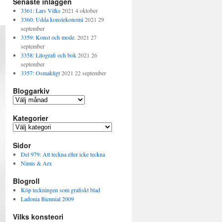
Senaste inläggen
3361: Lars Vilks
2021 4 oktober
3360: Udda konstekonomi
2021 29
september
3359: Konst och mode.
2021 27
september
3358: Litografi och bok
2021 26
september
3357: Osmakligt
2021 22 september
Bloggarkiv
B
l
Kategorier
o
g
K
g
a
a
Sidor
t
r
e
Del 979: Att teckna eller icke teckna
k
g
Nimis & Arx
i
o
v
Blogroll
r
i
Köp teckningen som grafiskt blad
e
Ladonia Biennial 2009
r
Vilks konsteori