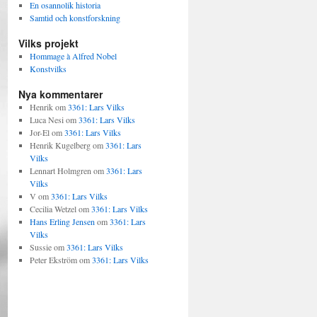
En osannolik historia
Samtid och konstforskning
Vilks projekt
Hommage à Alfred Nobel
Konstvilks
Nya kommentarer
Henrik
om
3361: Lars Vilks
Luca Nesi
om
3361: Lars Vilks
Jor-El
om
3361: Lars Vilks
Henrik Kugelberg
om
3361: Lars
Vilks
Lennart Holmgren
om
3361: Lars
Vilks
V
om
3361: Lars Vilks
Cecilia Wetzel
om
3361: Lars Vilks
Hans Erling Jensen
om
3361: Lars
Vilks
Sussie
om
3361: Lars Vilks
Peter Ekström
om
3361: Lars Vilks