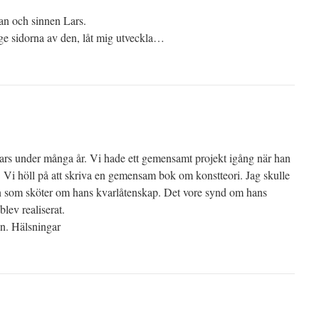
tan och sinnen Lars.
ge sidorna av den, låt mig utveckla…
ars under många år. Vi hade ett gemensamt projekt igång när han
. Vi höll på att skriva en gemensam bok om konstteori. Jag skulle
en som sköter om hans kvarlåtenskap. Det vore synd om hans
lev realiserat.
en. Hälsningar