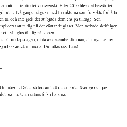
kommit när territoriet var svenskt. Efter 2010 blev det besvärligt
lagd rutin. Två gånger sågs vi med livvakterna som försökte förhålla
n till och inte gick det att bjuda dom ens på tilltugg. Sen
mplicerat att ta dig till det väntande glaset. Men tackade skriftligen
 ett fyllt glas till dig på stenen.
Nimis på bröllopsdagen, njuta av decemberdimman, alla nyanser av
 symbolvärdet, minnena. Du fattas oss, Lars!
r:
d till någon. Det är så ledsamt att du är borta. Sverige och jag
et bra nu. Utan satans folk i hälarna.