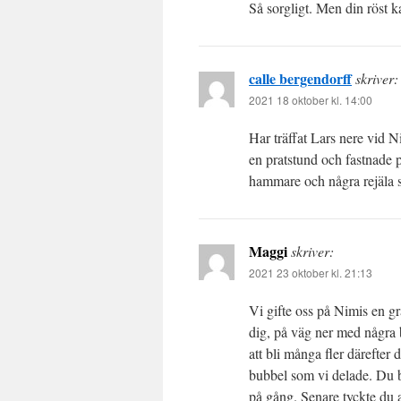
Så sorgligt. Men din röst 
calle bergendorff
skriver:
2021 18 oktober kl. 14:00
Har träffat Lars nere vid 
en pratstund och fastnade p
hammare och några rejäla spi
Maggi
skriver:
2021 23 oktober kl. 21:13
Vi gifte oss på Nimis en 
dig, på väg ner med några
att bli många fler därefter
bubbel som vi delade. Du b
på gång. Senare tyckte du a