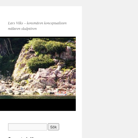
Lars Vilks – konstnären konceptualisten
målaren skulptören