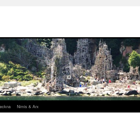
teckna
Nimis & Arx