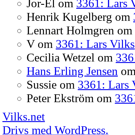
Jor-El
om
3361: Lars 
Henrik Kugelberg
om
Lennart Holmgren
o
V
om
3361: Lars Vilks
Cecilia Wetzel
om
336
Hans Erling Jensen
o
Sussie
om
3361: Lars 
Peter Ekström
om
3361
Vilks.net
Drivs med WordPress.