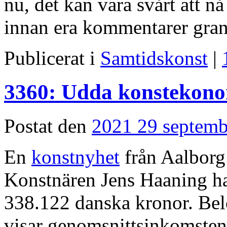
nu, det kan vara svårt att n
innan era kommentarer gra
Publicerat i
Samtidskonst
|
3360: Udda konstekon
Postat den
2021 29 septemb
En
konstnyhet
från Aalborg
Konstnären Jens Haaning har 
338.122 danska kronor. Belo
visar genomsnittsinkomsten 