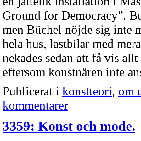
en jättelik installation i 
Ground for Democracy”. Bu
men Büchel nöjde sig inte me
hela hus, lastbilar med mera
nekades sedan att få vis al
eftersom konstnären inte ans
Publicerat i
konstteori
,
om u
kommentarer
3359: Konst och mode.