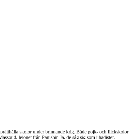
ätthålla skolor under brinnande krig. Både pojk- och flickskolor
Massoud, lejonet från Panjshir. Ja, de såg sig som jihadister,