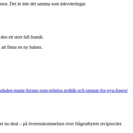
nor. Det är inte det samma som inkvoteringar.
en ett stort fall framåt.
att finna en ny balans.
sdaden-maste-forstas-som-religios-politik-och-oppnar-for-nya-fragor/
r no deal – på överenskommelsen över frågeutbytets reciprocitet.