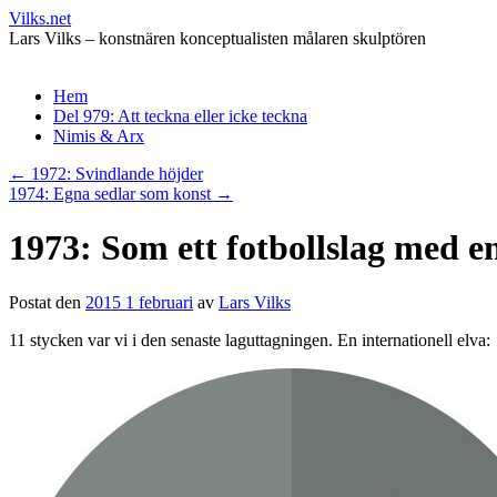
Vilks.net
Lars Vilks – konstnären konceptualisten målaren skulptören
Hoppa
Hem
till
Del 979: Att teckna eller icke teckna
innehåll
Nimis & Arx
←
1972: Svindlande höjder
1974: Egna sedlar som konst
→
1973: Som ett fotbollslag med 
Postat den
2015 1 februari
av
Lars Vilks
11 stycken var vi i den senaste laguttagningen. En internationell elva: