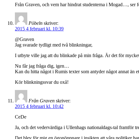
Från Graven, och vem har hindrat studenterna i Mogad…, ser för 
Pöbeln
skriver:
2015 4 februari kl. 10:39
@Graven
Jag svarade tydligt med två blinkningar,
I utbyte ville jag att du blinkade på min fråga. Är det för my
Nu får jag fråga dig, igen…
Kan du hitta något i Rumis texter som antyder något annat än ett k
Kör blinkningssvar du oxå!
Från Graven
skriver:
2015 4 februari kl. 10:42
CeDe
Ja, och det vedervärdiga i Ullenhags nationaldags-tal framför 
Det blev för mig en ögonöppnare i insikten att våra politiker h