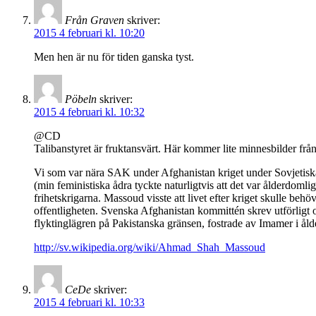
Från Graven
skriver:
2015 4 februari kl. 10:20
Men hen är nu för tiden ganska tyst.
Pöbeln
skriver:
2015 4 februari kl. 10:32
@CD
Talibanstyret är fruktansvärt. Här kommer lite minnesbilder 
Vi som var nära SAK under Afghanistan kriget under Sovjetiska
(min feministiska ådra tyckte naturligtvis att det var ålderdomlig
frihetskrigarna. Massoud visste att livet efter kriget skulle b
offentligheten. Svenska Afghanistan kommittén skrev utförligt
flyktinglägren på Pakistanska gränsen, fostrade av Imamer i å
http://sv.wikipedia.org/wiki/Ahmad_Shah_Massoud
CeDe
skriver:
2015 4 februari kl. 10:33