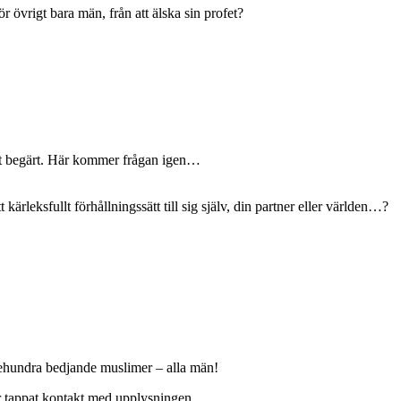
övrigt bara män, från att älska sin profet?
cket begärt. Här kommer frågan igen…
ärleksfullt förhållningssätt till sig själv, din partner eller världen…?
trehundra bedjande muslimer – alla män!
ar tappat kontakt med upplysningen.