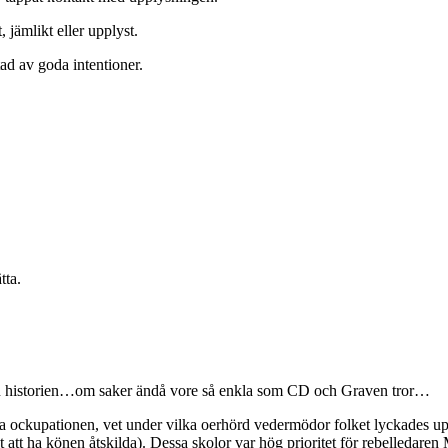
 jämlikt eller upplyst.
ad av goda intentioner.
tta.
från historien…om saker ändå vore så enkla som CD och Graven tror…
 ockupationen, vet under vilka oerhörd vedermödor folket lyckades uppr
t att ha könen åtskilda). Dessa skolor var hög prioritet för rebelledaren 