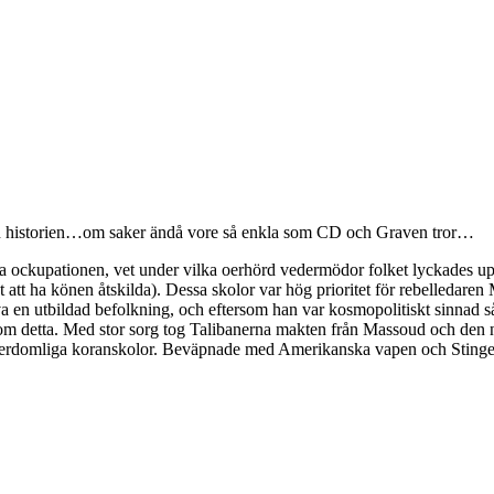
från historien…om saker ändå vore så enkla som CD och Graven tror…
 ockupationen, vet under vilka oerhörd vedermödor folket lyckades uppr
t att ha könen åtskilda). Dessa skolor var hög prioritet för rebelledaren 
ehöva en utbildad befolkning, och eftersom han var kosmopolitiskt sinna
 om detta. Med stor sorg tog Talibanerna makten från Massoud och den n
lderdomliga koranskolor. Beväpnade med Amerikanska vapen och Stinger