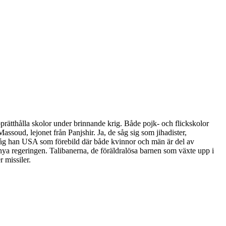
ätthålla skolor under brinnande krig. Både pojk- och flickskolor
Massoud, lejonet från Panjshir. Ja, de såg sig som jihadister,
d såg han USA som förebild där både kvinnor och män är del av
ya regeringen. Talibanerna, de föräldralösa barnen som växte upp i
 missiler.