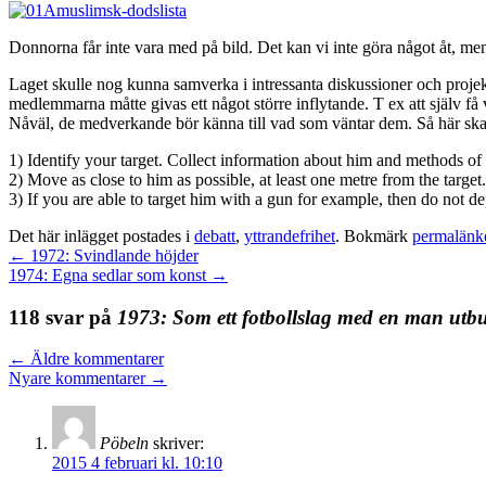
Donnorna får inte vara med på bild. Det kan vi inte göra något åt, me
Laget skulle nog kunna samverka i intressanta diskussioner och projekt
medlemmarna måtte givas ett något större inflytande. T ex att själv få v
Nåväl, de medverkande bör känna till vad som väntar dem. Så här skall 
1) Identify your target. Collect information about him and methods of
2) Move as close to him as possible, at least one metre from the target
3) If you are able to target him with a gun for example, then do not 
Det här inlägget postades i
debatt
,
yttrandefrihet
. Bokmärk
permalänk
←
1972: Svindlande höjder
1974: Egna sedlar som konst
→
118 svar på
1973: Som ett fotbollslag med en man utb
←
Äldre kommentarer
Nyare kommentarer
→
Pöbeln
skriver:
2015 4 februari kl. 10:10