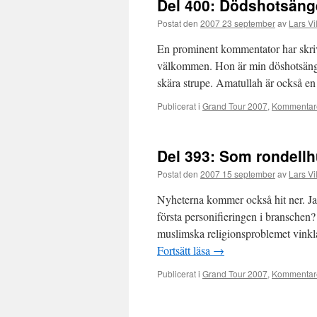
Del 400: Dödshotsäng
Postat den
2007 23 september
av
Lars Vi
En prominent kommentator har skrivi
välkommen. Hon är min döshotsängel 
skära strupe. Amatullah är också e
Publicerat i
Grand Tour 2007
,
Kommentare
Del 393: Som rondell
Postat den
2007 15 september
av
Lars Vi
Nyheterna kommer också hit ner. Jag
första personifieringen i branschen
muslimska religionsproblemet vinkla
Fortsätt läsa
→
Publicerat i
Grand Tour 2007
,
Kommentare