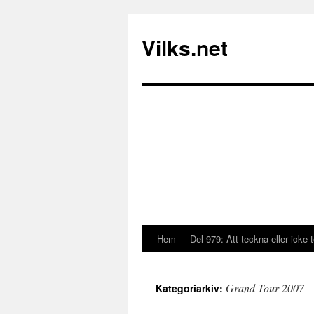
Vilks.net
Hem
Del 979: Att teckna eller icke 
Hoppa
till
Grand Tour 2007
Kategoriarkiv:
innehåll