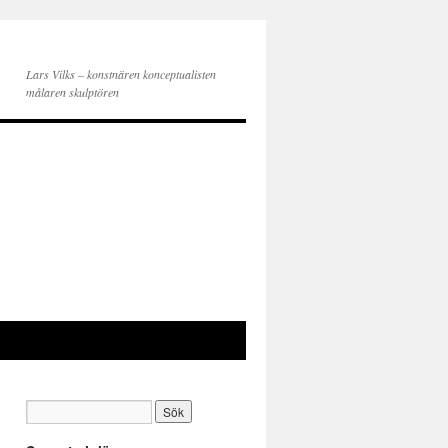
Lars Vilks – konstnären konceptualisten
målaren skulptören