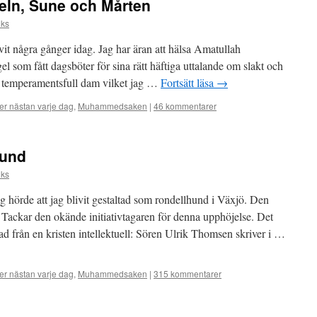
eln, Sune och Mårten
lks
t några gånger idag. Jag har äran att hälsa Amatullah
som fått dagsböter för sina rätt häftiga uttalande om slakt och
n temperamentsfull dam vilket jag …
Fortsätt läsa
→
r nästan varje dag
,
Muhammedsaken
|
46 kommentarer
hund
lks
 hörde att jag blivit gestaltad som rondellhund i Växjö. Den
? Tackar den okände initiativtagaren för denna upphöjelse. Det
d från en kristen intellektuell: Sören Ulrik Thomsen skriver i …
r nästan varje dag
,
Muhammedsaken
|
315 kommentarer