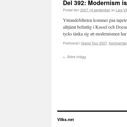
Del 392: Modernism i
Postat den
2007 14 september
av
Lars Vi
Yttrandefriheten kommer paa tapet
alltjämt befintlig i Kassel och Docu
tycks tänka sig att modernismen h
Publicerat i
Grand Tour 2007
,
Kommentare
←
Äldre inlägg
Vilks.net