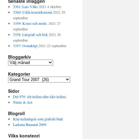
Senaste inläggen
3361: Lars Vilks
2021 4 oktober
3360: Udda konstekonomi
2021 29
september
3359: Konst och mode.
2021 27
september
3358: Litografi och bok
2021 26
september
3357: Osmakligt
2021 22 september
Bloggarkiv
B
l
Kategorier
o
g
K
g
a
a
Sidor
t
r
e
Del 979: Att teckna eller icke teckna
k
g
Nimis & Arx
i
o
v
Blogroll
r
i
Köp teckningen som grafiskt blad
e
Ladonia Biennial 2009
r
Vilks konsteori