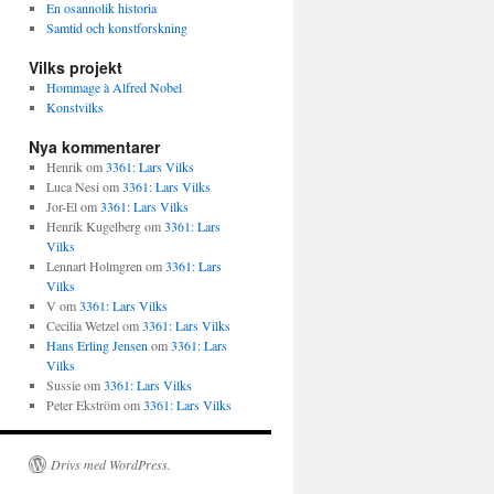
En osannolik historia
Samtid och konstforskning
Vilks projekt
Hommage à Alfred Nobel
Konstvilks
Nya kommentarer
Henrik
om
3361: Lars Vilks
Luca Nesi
om
3361: Lars Vilks
Jor-El
om
3361: Lars Vilks
Henrik Kugelberg
om
3361: Lars
Vilks
Lennart Holmgren
om
3361: Lars
Vilks
V
om
3361: Lars Vilks
Cecilia Wetzel
om
3361: Lars Vilks
Hans Erling Jensen
om
3361: Lars
Vilks
Sussie
om
3361: Lars Vilks
Peter Ekström
om
3361: Lars Vilks
Drivs med WordPress.