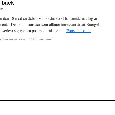
s back
lks
en den 18 med en debatt som ordnas av Humanisterna. Jag är
menta. Det som framstaar som alltmer intressant är att Buergel
ar överlevt sig genom postmodernismen …
Fortsätt läsa
→
r nästan varje dag
|
16 kommentarer