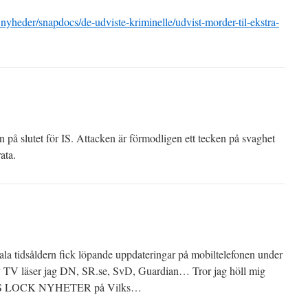
v_nyheder/snapdocs/de-udviste-kriminelle/udvist-morder-til-ekstra-
 på slutet för IS. Attacken är förmodligen ett tecken på svaghet
ata.
itala tidsåldern fick löpande uppdateringar på mobiltelefonen under
av TV läser jag DN, SR.se, SvD, Guardian… Tror jag höll mig
CAPS LOCK NYHETER på Vilks…