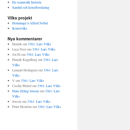
En osannolik historia
Samtid och konstforskning
Vilks projekt
Hommage à Alfred Nobel
Konstvilks
Nya kommentarer
Henrik
om
3361: Lars Vilks
Luca Nesi
om
3361: Lars Vilks
Jor-El
om
3361: Lars Vilks
Henrik Kugelberg
om
3361: Lars
Vilks
Lennart Holmgren
om
3361: Lars
Vilks
V
om
3361: Lars Vilks
Cecilia Wetzel
om
3361: Lars Vilks
Hans Erling Jensen
om
3361: Lars
Vilks
Sussie
om
3361: Lars Vilks
Peter Ekström
om
3361: Lars Vilks