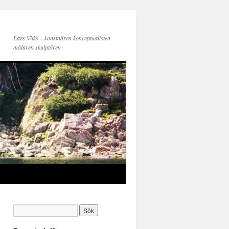
Lars Vilks – konstnären konceptualisten
målaren skulptören