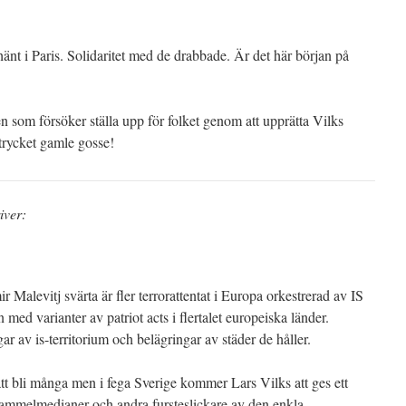
hänt i Paris. Solidaritet med de drabbade. Är det här början på
n som försöker ställa upp för folket genom att upprätta Vilks
ycket gamle gosse!
iver:
r Malevitj svärta är fler terrorattentat i Europa orkestrerad av IS
med varianter av patriot acts i flertalet europeiska länder.
 av is-territorium och belägringar av städer de håller.
 bli många men i fega Sverige kommer Lars Vilks att ges ett
gammelmedianer och andra fursteslickare av den enkla