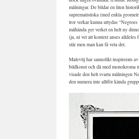
målningar. De bildar en liten histori
suprematistiska (med enkla geometr
tror verkar kunna uttydas “Negroes bat
måhända ger verket en helt ny dimen
(ja, ni vet att kontext anses alldeles 
står men man kan få veta det.
Malevitj har sannolikt inspirerats 
bildkonst och då med monokroma mål
visade den helt svarta målningen Neg
den numera inte alltför kända grup