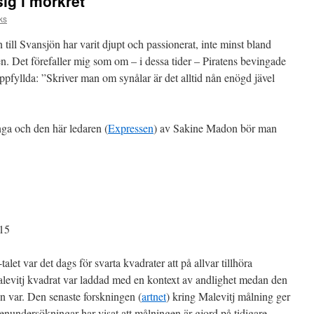
ig i mörkret
ks
ill Svansjön har varit djupt och passionerat, inte minst bland
. Det förefaller mig som om – i dessa tider – Piratens bevingade
uppfyllda: ”Skriver man om synålar är det alltid nån enögd jävel
nga och den här ledaren (
Expressen
) av Sakine Madon bör man
915
alet var det dags för svarta kvadrater att på allvar tillhöra
levitj kvadrat var laddad med en kontext av andlighet medan den
n var. Den senaste forskningen (
artnet
) kring Malevitj målning ger
enundersökningar har visat att målningen är gjord på tidigare