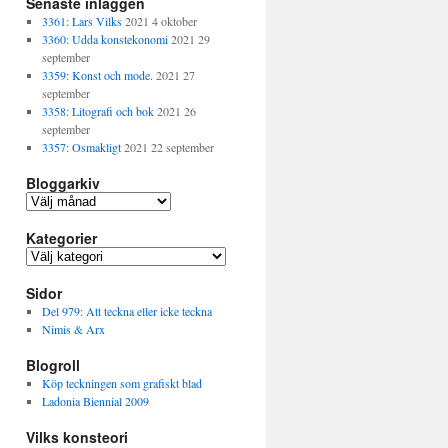
Senaste inläggen
3361: Lars Vilks
2021 4 oktober
3360: Udda konstekonomi
2021 29
september
3359: Konst och mode.
2021 27
september
3358: Litografi och bok
2021 26
september
3357: Osmakligt
2021 22 september
Bloggarkiv
B
l
Kategorier
o
g
K
g
a
a
Sidor
t
r
e
Del 979: Att teckna eller icke teckna
k
g
Nimis & Arx
i
o
v
Blogroll
r
i
Köp teckningen som grafiskt blad
e
Ladonia Biennial 2009
r
Vilks konsteori