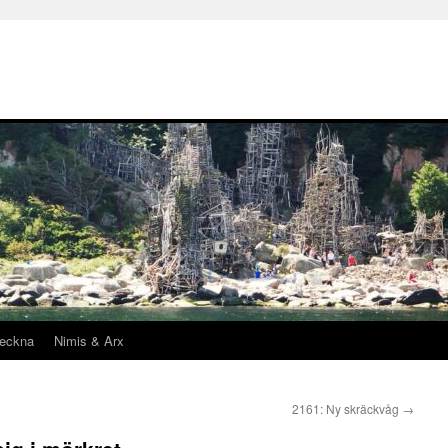
teckna
Nimis & Arx
2161: Ny skräckvåg
→