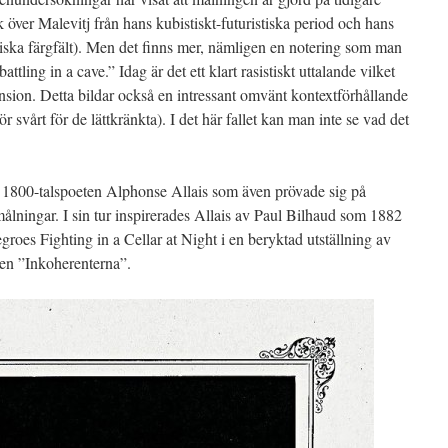
k över Malevitj från hans kubistiskt-futuristiska period och hans
iska färgfält). Men det finns mer, nämligen en notering som man
tling in a cave.” Idag är det ett klart rasistiskt uttalande vilket
sion. Detta bildar också en intressant omvänt kontextförhållande
för svårt för de lättkränkta). I det här fallet kan man inte se vad det
av 1800-talspoeten Alphonse Allais som även prövade sig på
ningar. I sin tur inspirerades Allais av Paul Bilhaud som 1882
roes Fighting in a Cellar at Night i en beryktad utställning av
pen ”Inkoherenterna”.