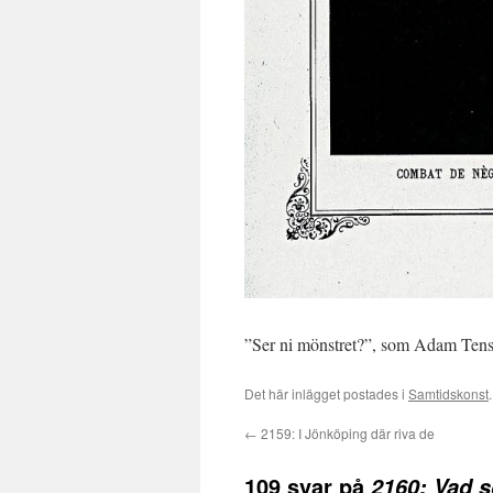
”Ser ni mönstret?”, som Adam Tenst
Det här inlägget postades i
Samtidskonst
←
2159: I Jönköping där riva de
109 svar på
2160: Vad s