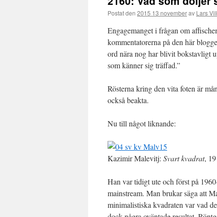
2160: Vad som döljer s
Postat den
2015 13 november
av
Lars Vil
Engagemanget i frågan om affischen t
kommentatorerna på den här bloggen
ord nära nog har blivit bokstavligt 
som känner sig träffad.”
Rösterna kring den vita foten är må
också beakta.
Nu till något liknande:
Kazimir Malevitj:
Svart kvadrat
, 1
Han var tidigt ute och först på 1960-t
mainstream. Man brukar säga att Ma
minimalistiska kvadraten var vad de
dock några oväntade resultat. Röntg