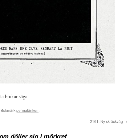
a brukar säga.
. Bokmärk
permalänken
.
2161: Ny skräckvåg
→
om döljer sig i mörkret