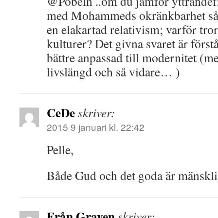
@Pöbeln ..om du jämför yttrandef
med Mohammeds okränkbarhet så ä
en elakartad relativism; varför tror
kulturer? Det givna svaret är förstå
bättre anpassad till modernitet (m
livslängd och så vidare… )
CeDe
skriver:
2015 9 januari kl. 22:42
Pelle,
Både Gud och det goda är mänskli
Från Graven
skriver: