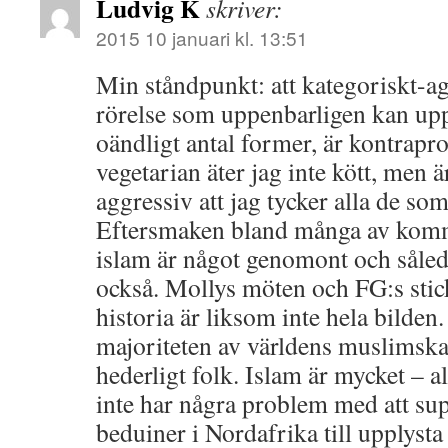
Ludvig K
skriver:
2015 10 januari kl. 13:51
Min ståndpunkt: att kategoriskt-ag
rörelse som uppenbarligen kan uppt
oändligt antal former, är kontrapr
vegetarian äter jag inte kött, men är
aggressiv att jag tycker alla de som
Eftersmaken bland många av komme
islam är något genomont och sålede
också. Mollys möten och FG:s sti
historia är liksom inte hela bilden.
majoriteten av världens muslimska
hederligt folk. Islam är mycket – al
inte har några problem med att supa
beduiner i Nordafrika till upplysta