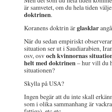
Men det som du hela tiden kommer
är samvetet, om du hela tiden välje
doktrinen
.
glasklar
Koranens doktrin är
angå
När du sedan empiriskt observera
situation ser ut i Saudiarabien, Ir
och kvinnornas situati
osv, osv
helt med doktrinen
– hur vill du 
situationen?
Skylla på USA?
Ingen begär att du inte skall erkän
som i olika sammanhang är vackra
fattiga), etc etc.