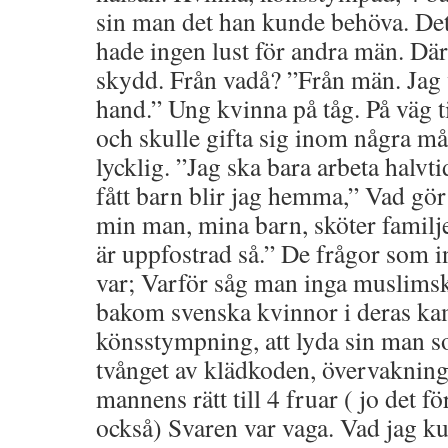
sin man det han kunde behöva. Det
hade ingen lust för andra män. Därf
skydd. Från vadå? ”Från män. Jag v
hand.” Ung kvinna på tåg. På väg ti
och skulle gifta sig inom några må
lycklig. ”Jag ska bara arbeta halvtid
fått barn blir jag hemma,” Vad gö
min man, mina barn, sköter familje
är uppfostrad så.” De frågor som 
var; Varför såg man inga muslims
bakom svenska kvinnor i deras k
könsstympning, att lyda sin man so
tvånget av klädkoden, övervakninge
mannens rätt till 4 fruar ( jo det 
också) Svaren var vaga. Vad jag kun