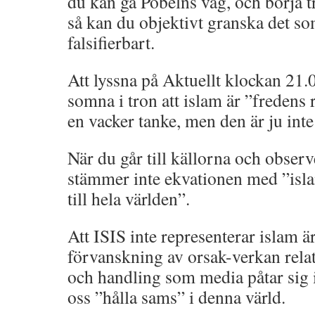
du kan gå Pöbelns väg, och börja tr
så kan du objektivt granska det som
falsifierbart.
Att lyssna på Aktuellt klockan 21.
somna i tron att islam är ”fredens r
en vacker tanke, men den är ju inte
När du går till källorna och observ
stämmer inte ekvationen med ”isla
till hela världen”.
Att ISIS inte representerar islam 
förvanskning av orsak-verkan rela
och handling som media påtar sig i
oss ”hålla sams” i denna värld.