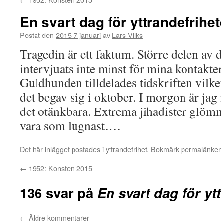
En svart dag för yttrandefrihe
Postat den
2015 7 januari
av
Lars Vilks
Tragedin är ett faktum. Större delen av 
intervjuats inte minst för mina kontakt
Guldhunden tilldelades tidskriften vilke
det begav sig i oktober. I morgon är ja
det otänkbara. Extrema jihadister glömm
vara som lugnast….
Det här inlägget postades i
yttrandefrihet
. Bokmärk
permalänke
←
1952: Konsten 2015
136 svar på
En svart dag för yt
←
Äldre kommentarer