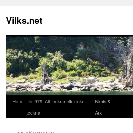
Vilks.net
Hoppa
Hem
Del 979: Att teckna eller icke
Nimis &
till
teckna
Arx
innehåll
←
1952: Konsten 2015