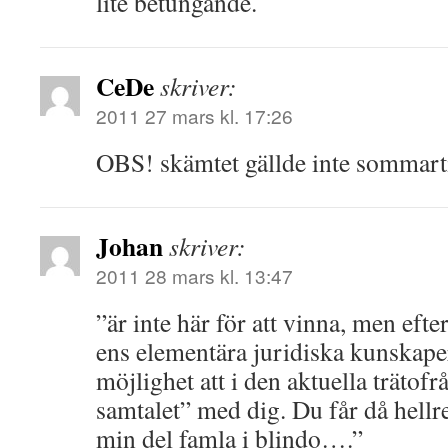
lite betungande.
CeDe
skriver:
2011 27 mars kl. 17:26
OBS! skämtet gällde inte sommart
Johan
skriver:
2011 28 mars kl. 13:47
”är inte här för att vinna, men efte
ens elementära juridiska kunskaper
möjlighet att i den aktuella trätofr
samtalet” med dig. Du får då hellr
min del famla i blindo….”