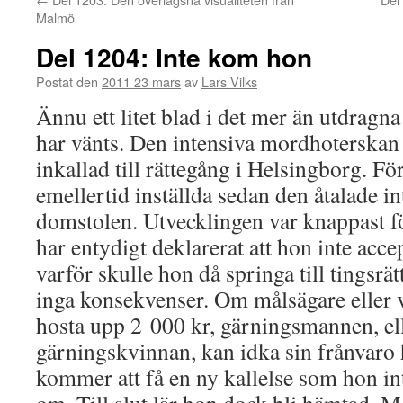
Malmö
Del 1204: Inte kom hon
Postat den
2011 23 mars
av
Lars Vilks
Ännu ett litet blad i det mer än utdrag
har vänts. Den intensiva mordhoterskan
inkallad till rättegång i Helsingborg. F
emellertid inställda sedan den åtalade in
domstolen. Utvecklingen var knappast 
har entydigt deklarerat att hon inte acce
varför skulle hon då springa till tingsr
inga konsekvenser. Om målsägare eller vi
hosta upp 2 000 kr, gärningsmannen, eller
gärningskvinnan, kan idka sin frånvaro 
kommer att få en ny kallelse som hon in