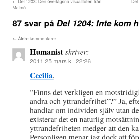
←
Del 1203: Den överlägsna visualiteten från
Del
Malmö
87 svar på
Del 1204: Inte kom 
←
Äldre kommentarer
Humanist
skriver:
2011 25 mars kl. 22:26
Cecilia
,
”Finns det verkligen en motstridig
andra och yttrandefrihet”?” Ja, eft
handlar om individen själv utan de
existerar det en naturlig motsättni
yttrandefriheten medger att den kan
Personligen menar jag dock att för