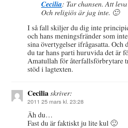
Cecilia
: Tar chansen. Att leva i
Och religiös är jag inte. 🙂
I så fall skiljer du dig inte princ
och hans meningsfränder som inte h
sina övertygelser ifrågasatta. Och d
du tar hans parti huruvida det är fö
Amatullah för återfallsförbrytare tr
stöd i lagtexten.
Cecilia
skriver:
2011 25 mars kl. 23:28
Äh du…
Fast du är faktiskt ju lite kul 🙂