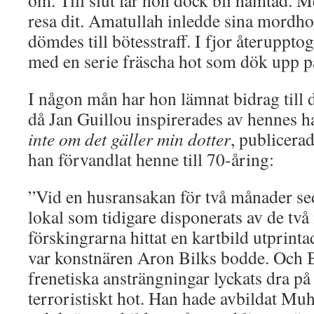
om. Till slut lär hon dock bli hämtad. M
resa dit. Amatullah inledde sina mordhot
dömdes till bötesstraff. I fjor återuppt
med en serie fräscha hot som dök upp p
I någon mån har hon lämnat bidrag till d
då Jan Guillou inspirerades av hennes h
inte om det gäller min dotter
, publicera
han förvandlat henne till 70-åring:
”Vid en husransakan för två månader se
lokal som tidigare disponerats av de två
förskingrarna hittat en kartbild utprint
var konstnären Aron Bilks bodde. Och B
frenetiska ansträngningar lyckats dra på
terroristiskt hot. Han hade avbildat 