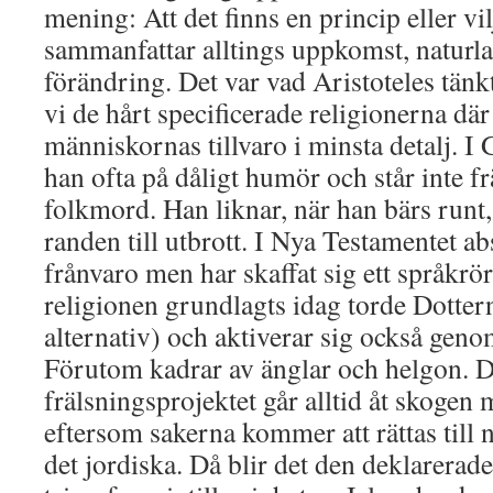
mening: Att det finns en princip eller vi
sammanfattar alltings uppkomst, naturla
förändring. Det var vad Aristoteles tänk
vi de hårt specificerade religionerna där
människornas tillvaro i minsta detalj. I
han ofta på dåligt humör och står inte 
folkmord. Han liknar, när han bärs runt
randen till utbrott. I Nya Testamentet abs
frånvaro men har skaffat sig ett språkrö
religionen grundlagts idag torde Dottern 
alternativ) och aktiverar sig också gen
Förutom kadrar av änglar och helgon. De
frälsningsprojektet går alltid åt skogen 
eftersom sakerna kommer att rättas till
det jordiska. Då blir det den deklarerad