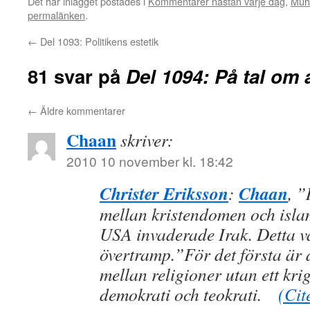
Det här inlägget postades i
Kommentarer nästan varje dag
,
Muh
permalänken
.
←
Del 1093: Politikens estetik
81 svar på
Del 1094: På tal om 
←
Äldre kommentarer
Chaan
skriver:
2010 10 november kl. 18:42
Christer Eriksson
Chaan
:
, ”
mellan kristendomen och isla
USA invaderade Irak. Detta va
övertramp.”För det första är d
mellan religioner utan ett kri
demokrati och teokrati.
(Cit