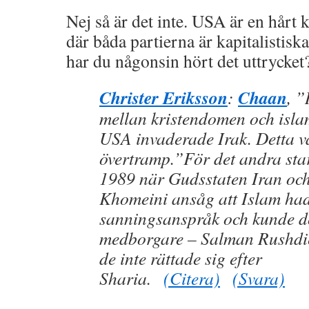
Nej så är det inte. USA är en hårt k
där båda partierna är kapitalistis
har du någonsin hört det uttrycket
Christer Eriksson
Chaan
:
, ”
mellan kristendomen och isla
USA invaderade Irak. Detta va
övertramp.”För det andra sta
1989 när Gudsstaten Iran och
Khomeini ansåg att Islam had
sanningsanspråk och kunde 
medborgare – Salman Rushdie
de inte rättade sig efter
Sharia.
(Citera)
(Svara)