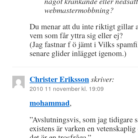
något kränkande eller nedsä
webmastermobbning?
Du menar att du inte riktigt gillar
vem som får yttra sig eller ej?
(Jag fastnar f ö jämt i Vilks spamfi
senare glider inlägget igenom.)
Christer Eriksson
skriver:
2010 11 november kl. 19:09
mohammad
,
”Avslutningsvis, som jag tidigare 
existens är varken en vetenskaplig e
det är en trosfråga.”