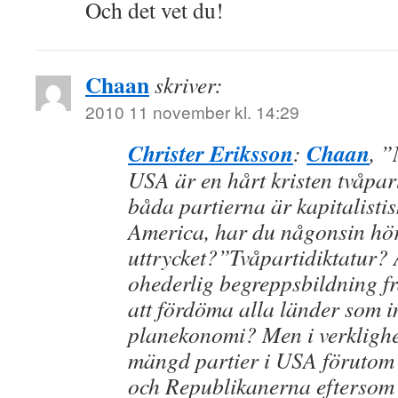
Och det vet du!
Chaan
skriver:
2010 11 november kl. 14:29
Christer Eriksson
Chaan
:
, ”
USA är en hårt kristen tvåpar
båda partierna är kapitalisti
America, har du någonsin hör
uttrycket?”Tvåpartidiktatur? 
ohederlig begreppsbildning fr
att fördöma alla länder som in
planekonomi? Men i verklighet
mängd partier i USA föruto
och Republikanerna eftersom 