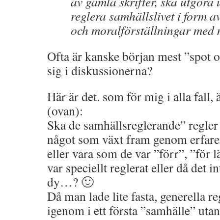
av gamla skrifter, ska utgöra 
reglera samhällslivet i form a
och moralförställningar m
Ofta är kanske början mest ”spot on
sig i diskussionerna?
Här är det. som för mig i alla fall,
(ovan):
Ska de samhällsreglerande” regler v
något som växt fram genom erfare
eller vara som de var ”förr”, ”för 
var speciellt reglerat eller då det i
dy…? 🙂
Då man lade lite fasta, generella r
igenom i ett första ”samhälle” utan