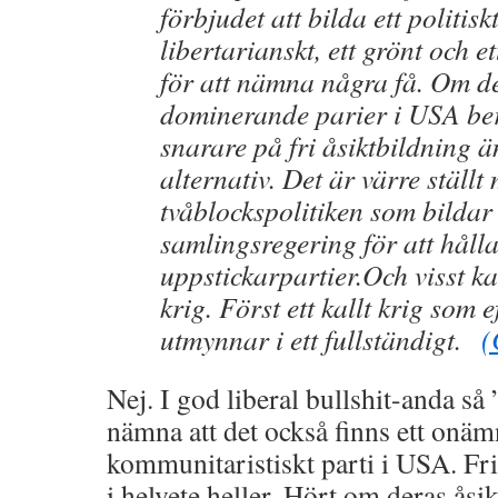
förbjudet att bilda ett politiskt
libertarianskt, ett grönt och e
för att nämna några få. Om de
dominerande parier i USA be
snarare på fri åsiktbildning ä
alternativ. Det är värre ställ
tvåblockspolitiken som bildar
samlingsregering för att håll
uppstickarpartier.Och visst ka
krig. Först ett kallt krig som 
utmynnar i ett fullständigt.
(
Nej. I god liberal bullshit-anda så
nämna att det också finns ett onäm
kommunitaristiskt parti i USA. Fri
i helvete heller. Hört om deras åsi