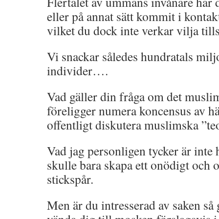
Flertalet av ummans invånare har d
eller på annat sätt kommit i konta
vilket du dock inte verkar vilja tills
Vi snackar således hundratals milj
individer….
Vad gäller din fråga om det musli
föreligger numera koncensus av hän
offentligt diskutera muslimska ”te
Vad jag personligen tycker är inte h
skulle bara skapa ett onödigt oc
stickspår.
Men är du intresserad av saken så g