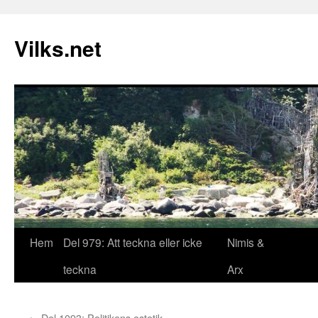
Vilks.net
Hem
Del 979: Att teckna eller icke
Nimis &
Hoppa
teckna
Arx
till
innehåll
←
Del 1093: Politikens estetik