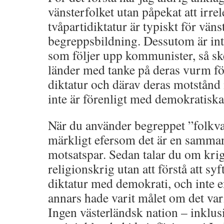
vänsterfolket utan påpekat att irr
tvåpartidiktatur är typiskt för vän
begreppsbildning. Dessutom är in
som följer upp kommunister, så ske
länder med tanke på deras vurm för
diktatur och därav deras motstå
inte är förenligt med demokratiska
När du använder begreppet ”folkval
märkligt efersom det är en samman
motsatspar. Sedan talar du om krig
religionskrig utan att förstå att syft
diktatur med demokrati, och inte e
annars hade varit målet om det vari
Ingen västerländsk nation – inklu