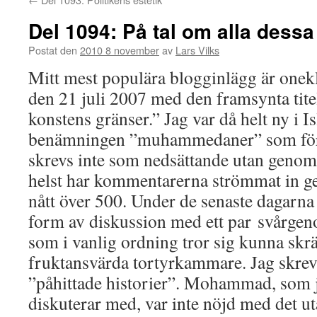
Del 1094: På tal om alla dess
Postat den
2010 8 november
av
Lars Vilks
Mitt mest populära blogginlägg är onek
den 21 juli 2007 med den framsynta tite
konstens gränser.” Jag var då helt ny i I
benämningen ”muhammedaner” som för
skrevs inte som nedsättande utan geno
helst har kommentarerna strömmat in g
nått över 500. Under de senaste dagarna
form av diskussion med ett par svårge
som i vanlig ordning tror sig kunna s
fruktansvärda tortyrkammare. Jag skrev d
”påhittade historier”. Mohammad, som j
diskuterar med, var inte nöjd med det ut