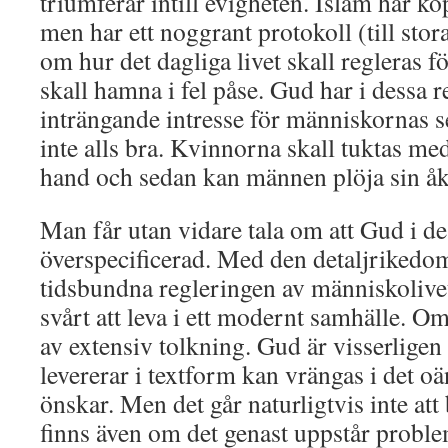
triumferar intill evigheten. Islam har ko
men har ett noggrant protokoll (till sto
om hur det dagliga livet skall regleras fö
skall hamna i fel påse. Gud har i dessa re
inträngande intresse för människornas se
inte alls bra. Kvinnorna skall tuktas m
hand och sedan kan männen plöja sin åk
Man får utan vidare tala om att Gud i de
överspecificerad. Med den detaljrikedom
tidsbundna regleringen av människolivet
svårt att leva i ett modernt samhälle. O
av extensiv tolkning. Gud är visserlige
levererar i textform kan vrängas i det 
önskar. Men det går naturligtvis inte att
finns även om det genast uppstår proble