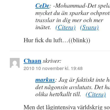
CeDe
: -Mohammad-Det spelar
mycket du än sparkar ochprot
trasslar in dig mer och mer
inätet.
(Citera)
(Svara)
Hur fick du luft…((blink))
Chaan
skriver:
2010 10 november kl. 19:48
markus
: Jag är faktiskt inte h
det någonsin avslutats. Det h
olika hett/kallt till.
(Citera)
Men det lågintensiva världskrig so