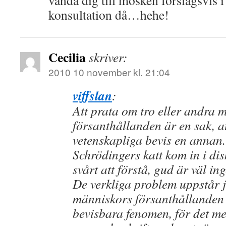
vända dig till mosken förslagsvis 
konsultation då…hehe!
Cecilia
skriver:
2010 10 november kl. 21:04
viffslan
:
Att prata om tro eller andra 
försanthållanden är en sak, a
vetenskapliga bevis en annan
Schrödingers katt kom in i di
svårt att förstå, gud är väl in
De verkliga problem uppstår 
människors försanthållanden 
bevisbara fenomen, för det m