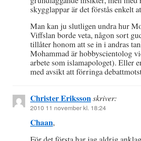
grundläggande insikter, men med r
skygglappar är det förstås enkelt at
Man kan ju slutligen undra hur 
Viffslan borde veta, någon sort g
tillåter honom att se in i andras ta
Mohammad är hobbyscientolog vid 
arbete som islamapologet). Eller 
med avsikt att förringa debattmot
Christer Eriksson
skriver:
2010 11 november kl. 18:24
Chaan
,
För det första har jag aldrig anklaga