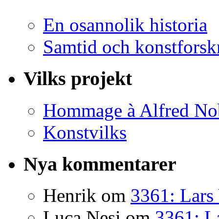
En osannolik historia
Samtid och konstforsk
Vilks projekt
Hommage à Alfred No
Konstvilks
Nya kommentarer
Henrik
om
3361: Lars 
Luca Nesi
om
3361: La