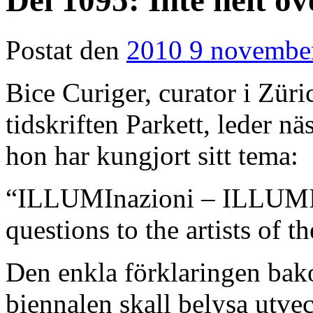
Del 1095: Inte helt 
Postat den
2010 9 novembe
Bice Curiger, curator i Zür
tidskriften Parkett, leder n
hon har kungjort sitt tema:
“ILLUMInazioni – ILLUMInat
questions to the artists of t
Den enkla förklaringen bako
biennalen skall belysa utve