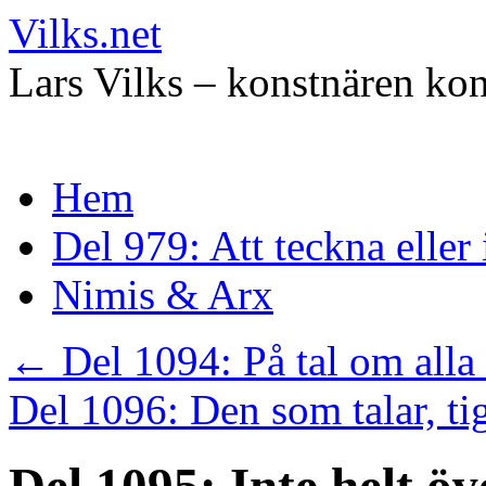
Vilks.net
Lars Vilks – konstnären kon
Hoppa
Hem
till
innehåll
Del 979: Att teckna eller
Nimis & Arx
←
Del 1094: På tal om alla
Del 1096: Den som talar, ti