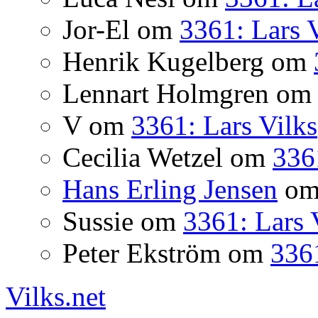
Jor-El
om
3361: Lars 
Henrik Kugelberg
om
Lennart Holmgren
o
V
om
3361: Lars Vilks
Cecilia Wetzel
om
336
Hans Erling Jensen
o
Sussie
om
3361: Lars 
Peter Ekström
om
3361
Vilks.net