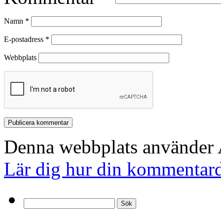
Namn
*
E-postadress
*
Webbplats
Denna webbplats använder A
Lär dig hur din kommentard
Sök
efter: