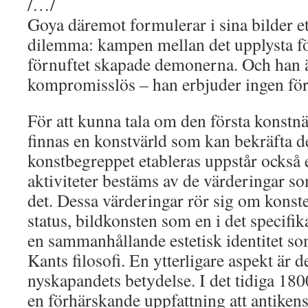
/…/
Goya däremot formulerar i sina bilder et
dilemma: kampen mellan det upplysta fö
förnuftet skapade demonerna. Och han ä
kompromisslös – han erbjuder ingen fö
För att kunna tala om den första konstn
finnas en konstvärld som kan bekräfta 
konstbegreppet etableras uppstår också 
aktiviteter bestäms av de värderingar
det. Dessa värderingar rör sig om konst
status, bildkonsten som en i det specifik
en sammanhållande estetisk identitet so
Kants filosofi. En ytterligare aspekt är
nyskapandets betydelse. I det tidiga 1800
en förhärskande uppfattning att antikens