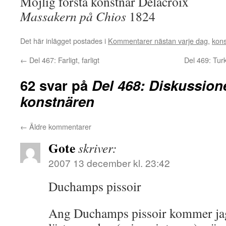
Möjlig första konstnär Delacroix
Massakern på Chios
1824
Det här inlägget postades i
Kommentarer nästan varje dag
,
kons
←
Del 467: Farligt, farligt
Del 469: Tur
62 svar på
Del 468: Diskussion
konstnären
←
Äldre kommentarer
Gote
skriver:
2007 13 december kl. 23:42
Duchamps pissoir
Ang Duchamps pissoir kommer jag 