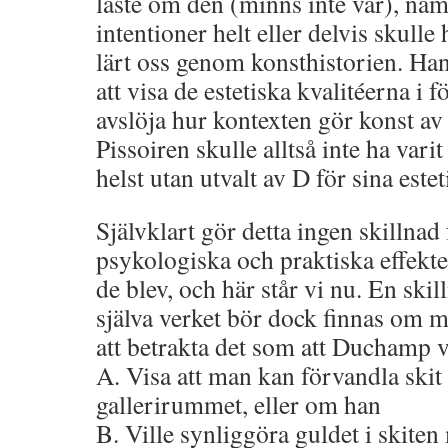
läste om den (minns inte var), nä
intentioner helt eller delvis skulle
lärt oss genom konsthistorien. Hans
att visa de estetiska kvalitéerna i f
avslöja hur kontexten gör konst av
Pissoiren skulle alltså inte ha vari
helst utan utvalt av D för sina estet
Självklart gör detta ingen skillnad
psykologiska och praktiska effekt
de blev, och här står vi nu. En skil
själva verket bör dock finnas om m
att betrakta det som att Duchamp v
A. Visa att man kan förvandla skit 
gallerirummet, eller om han
B. Ville synliggöra guldet i skiten