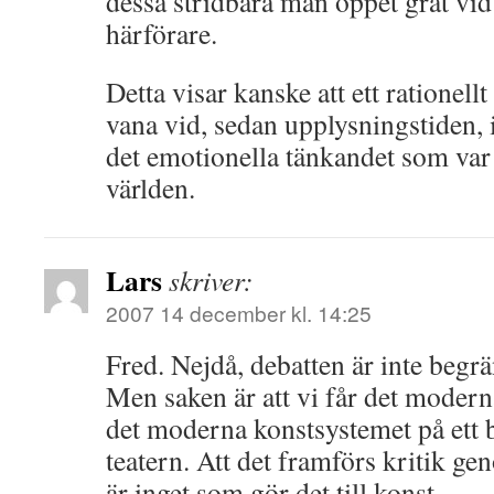
dessa stridbara män öppet grät vid
härförare.
Detta visar kanske att ett rationell
vana vid, sedan upplysningstiden,
det emotionella tänkandet som var 
världen.
Lars
skriver:
2007 14 december kl. 14:25
Fred. Nejdå, debatten är inte begrä
Men saken är att vi får det moder
det moderna konstsystemet på ett b
teatern. Att det framförs kritik ge
är inget som gör det till konst.