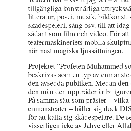
tillgängliga konstnärliga uttryckss
litteratur, posei, musik, bildkonst, 
skådespeleri, sång osv. till att ida
sådant som film och video. För att 
teatermaskineriets mobila skulptu
närmast magiska ljussättningen.
Projektet ”Profeten Muhammed s
beskrivas som en typ av enmanstea
den avsedda publiken. Medan den 
den mån den uppträder är bifigurer 
På samma sätt som präster – vilka 
enmansteater – håller sig dock DI
för att kalla sig skådespelare. De 
visserligen icke av Jahve eller All