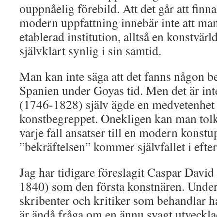
ouppnåelig förebild. Att det går att finn
modern uppfattning innebär inte att ma
etablerad institution, alltså en konstvär
självklart synlig i sin samtid.
Man kan inte säga att det fanns någon b
Spanien under Goyas tid. Men det är inte
(1746-1828) själv ägde en medvetenhe
konstbegreppet. Onekligen kan man tolk
varje fall ansatser till en modern konst
”bekräftelsen” kommer självfallet i efte
Jag har tidigare föreslagit Caspar David
1840) som den första konstnären. Under
skribenter och kritiker som behandlar h
är ändå fråga om en ännu svagt utveckl