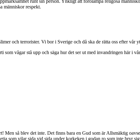
a uppmärksamhet runt sin person. Ynkligt att förolämpa religösa männis
ösa människor respekt.
mer och terrorister. Vi bor i Sverige och då ska de rätta oss efter vår yt
rti som vågar stå upp och säga hur det ser ut med invandringen här i vår
t! Men så blev det inte. Det finns bara en Gud som är Allsmäktig oavs
a vetja som vilar sida vid sida under korkeken i godan ro som inte bryr 