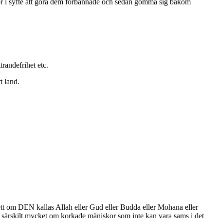
kor i syfte att göra dem förbannade och sedan gömma sig bakom
trandefrihet etc.
t land.
ett om DEN kallas Allah eller Gud eller Budda eller Mohana eller
sig särskilt mycket om korkade mäniskor som inte kan vara sams i det