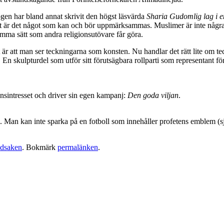
ogen har bland annat skrivit den högst läsvärda
Sharia Gudomlig lag i e
är det något som kan och bör uppmärksammas. Muslimer är inte några inf
mma sätt som andra religionsutövare får göra.
t är att man ser teckningarna som konsten. Nu handlar det rätt lite om
n skulpturdel som utför sitt förutsägbara rollparti som representant för 
sintresset och driver sin egen kampanj:
Den goda viljan
.
Man kan inte sparka på en fotboll som innehåller profetens emblem (själv
dsaken
. Bokmärk
permalänken
.