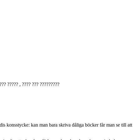
??? ????? , ???? ??? ?????????
is konsstycke: kan man bara skriva dåliga böcker får man se till att