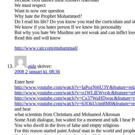
We must respect
Want to now one question
Why hate the Prophet Mohammed?
Do I read his life? Do you know you read the curriculum and s
We know if you hates person If we knew his personality
But why you hate We Muslims are not weak and can inflict lo
Read this and will know
http://www.cair.com/muhammad/
aida
skriver:
2008 2 januari kl. 08:36
Enter here
http://www.youtube.com/watch?v=IaPozNt6U3Y&feature=rela
http://www.youtube.com/watch?v=o1WLlEWvr4c&feature=rel
http://www.youtube.com/watch?v=Cx37WaHDwuc&feature=re
http://www.youtube.com/watch?v=63OkUcim8M0&feature=re
and hear
what scientists from Christians and Mohamed Alkrouan
Some Arab dialogue, but waited for a moment and talk I hear P
You who dwell in the lives of false and empty religious
For this reason started paint Ashraf man in the world and prop