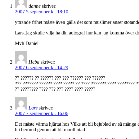
danne
skriver:
2007 5 september kl. 18:10
yttrande frihet måste även gälla det som muslimer anser stötande.
Lars..jag skulle vilja ha din autograf hur kan jag komma över d
Mvh Daniel
Heba
skriver:
2007 6 september kl. 14:29
?? ?????? ?? ?????? ??? ??? ?????? ??? ??????
??? ??????? ?????? ???? ????? ?? ???? ??????? ???? ???????? ?
?? ???????? ???? ??? ??? ???? ???? ?????
Lars
skriver:
2007 7 september kl. 16:06
Det måste värma hjärtat hos Vilks att bli bejublad av så många a
bli berömd genom att bli mordhotad.