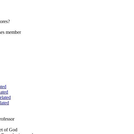
tores?
sses member
ted
ated
lated
lated
rofessor
het of God