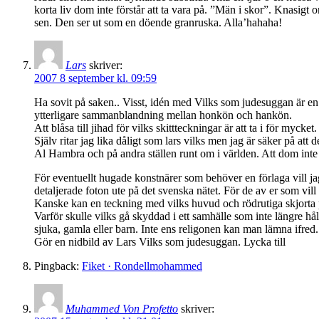
korta liv dom inte förstår att ta vara på. ”Män i skor”. Knasigt
sen. Den ser ut som en döende granruska. Alla’hahaha!
Lars
skriver:
2007 8 september kl. 09:59
Ha sovit på saken.. Visst, idén med Vilks som judesuggan är en
ytterligare sammanblandning mellan honkön och hankön.
Att blåsa till jihad för vilks skittteckningar är att ta i för mycke
Själv ritar jag lika dåligt som lars vilks men jag är säker på a
Al Hambra och på andra ställen runt om i världen. Att dom int
För eventuellt hugade konstnärer som behöver en förlaga vill j
detaljerade foton ute på det svenska nätet. För de av er som vil
Kanske kan en teckning med vilks huvud och rödrutiga skjorta p
Varför skulle vilks gå skyddad i ett samhälle som inte längre hål
sjuka, gamla eller barn. Inte ens religonen kan man lämna ifred.
Gör en nidbild av Lars Vilks som judesuggan. Lycka till
Pingback:
Fiket · Rondellmohammed
Muhammed Von Profetto
skriver: