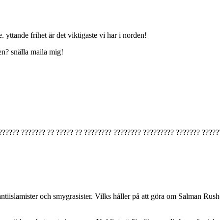
 yttande frihet är det viktigaste vi har i norden!
en? snälla maila mig!
?????? ??????? ?? ????? ?? ???????? ???????? ????????? ??????? ?????
ntiislamister och smygrasister. Vilks håller på att göra om Salman Rushd