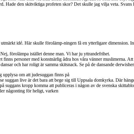
 ord. Hade den skitviktiga profeten skor? Det skulle jag vilja veta. Svan
 utmärkt idé. Här skulle förolämp-ningen få en ytterligare dimension.
t. Nej, förolämpa istället denne man. Vi har ju yttrandefrihet.
tt det finns personer med konstnärlig ådra hos våra vänner muslimerna. At
e dansar och har roligt är samma skitsnack. Se på de dansande derwis
ag upplysa om att judesuggan finns på
l se suggan live är det bara att bege sig till Uppsala domkyrka. Där hän
å suggans kropp komma att publiceras i någon av de svenska skittabloi
ler någonting för heligt, varken