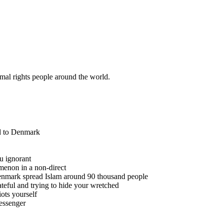
mal rights people around the world.
ed to Denmark
u ignorant
menon in a non-direct
, Denmark spread Islam around 90 thousand people
teful and trying to hide your wretched
iots yourself
messenger