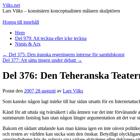
Vilks.net
Lars Vilks – konstnären konceptualisten målaren skulptören
Hoppa till innehåll
Hem
Del 979: Att teckna eller icke teckna
Nimis & Arx
←
Del 375: Den iranska regeringens intresse för samtidskonst
Del 377: Att sätta tingen under debatt
→
Del 376: Den Teheranska Teater
Postat den
2007 28 augusti
av
Lars Vilks
Som kanske någon lagt märke till har sidan utsatts för en Internetattac
Känd för att uttala sig tvärsäkert i alla ämnen var det inte förvånan
summarum fastslog han utan någon längre argumentation att det var sio
Bakom ett sådant uttalande kan man känna igen en inte oäven politiker 
och resten av världen kan sucka som den önskar. Betydligt olyckligare
omständigheter bör de avbryta sina vidare aktiviteter eller deklarera 