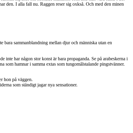
s har den. I alla fall nu. Raggen reser sig oxkså. Och med den minen
 Inte bara sammanblandning mellan djur och människa utan en
t de inte har någon stor konst är bara propaganda. Se på arabeskerna i
herna som hamnar i samma extas som tungomålstalande pingstvänner.
ger hon på väggen.
derna som ständigt jagar nya sensationer.