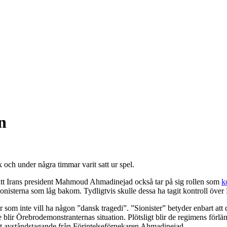
n
k och under några timmar varit satt ur spel.
de att Irans president Mahmoud Ahmadinejad också tar på sig rollen som
k
nisterna som låg bakom. Tydligtvis skulle dessa ha tagit kontroll över
som inte vill ha någon ”dansk tragedi”. ”Sionister” betyder enbart att d
 blir Örebrodemonstranternas situation. Plötsligt blir de regimens förl
sitt avståndstagande från Förintelseförnekaren Ahmadinejad.