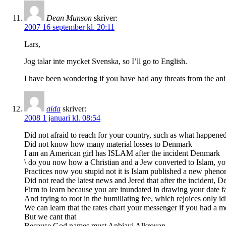
Dean Munson
skriver:
2007 16 september kl. 20:11
Lars,
Jog talar inte mycket Svenska, so I’ll go to English.
I have been wondering if you have had any threats from the ani
aida
skriver:
2008 1 januari kl. 08:54
Did not afraid to reach for your country, such as what happen
Did not know how many material losses to Denmark
I am an American girl has ISLAM after the incident Denmark
\ do you now how a Christian and a Jew converted to Islam, yo
Practices now you stupid not it is Islam published a new pheno
Did not read the latest news and Jered that after the incident
Firm to learn because you are inundated in drawing your date fa
And trying to root in the humiliating fee, which rejoices only id
We can learn that the rates chart your messenger if you had a 
But we cant that
Because God names must Anbiavi Alkrouan