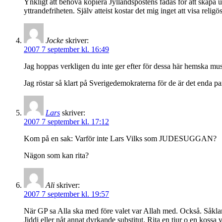
Ynkligt att behöva kopiera Jyllandspostens fadäs för att skap
yttrandefriheten. Själv atteist kostar det mig inget att visa relig
Jocke
skriver:
2007 7 september kl. 16:49
Jag hoppas verkligen du inte ger efter för dessa här hemska musli
Jag röstar så klart på Sverigedemokraterna för de är det enda pa
Lars
skriver:
2007 7 september kl. 17:12
Kom på en sak: Varför inte Lars Vilks som JUDESUGGAN?
Nägon som kan rita?
Ali
skriver:
2007 7 september kl. 19:57
När GP sa Alla ska med före valet var Allah med. Också. Såklar
Jiddi eller nåt annat dyrkande substitut. Rita en tjur o en koss