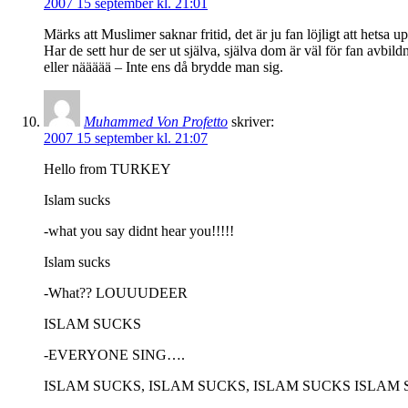
2007 15 september kl. 21:01
Märks att Muslimer saknar fritid, det är ju fan löjligt att hetsa up
Har de sett hur de ser ut själva, själva dom är väl för fan avbi
eller näääää – Inte ens då brydde man sig.
Muhammed Von Profetto
skriver:
2007 15 september kl. 21:07
Hello from TURKEY
Islam sucks
-what you say didnt hear you!!!!!
Islam sucks
-What?? LOUUUDEER
ISLAM SUCKS
-EVERYONE SING….
ISLAM SUCKS, ISLAM SUCKS, ISLAM SUCKS ISLAM