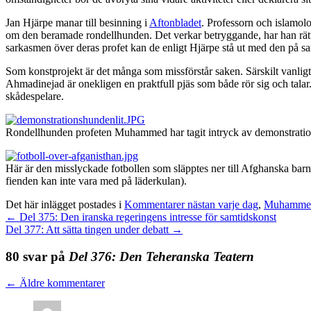
Jan Hjärpe manar till besinning i
Aftonbladet
. Professorn och islamol
om den beramade rondellhunden. Det verkar betryggande, har han rätt 
sarkasmen över deras profet kan de enligt Hjärpe stå ut med den på sa
Som konstprojekt är det många som missförstår saken. Särskilt vanlig
Ahmadinejad är onekligen en praktfull pjäs som både rör sig och talar. E
skådespelare.
Rondellhunden profeten Muhammed har tagit intryck av demonstration
Här är den misslyckade fotbollen som släpptes ner till Afghanska barn. 
fienden kan inte vara med på läderkulan).
Det här inlägget postades i
Kommentarer nästan varje dag
,
Muhamme
←
Del 375: Den iranska regeringens intresse för samtidskonst
Del 377: Att sätta tingen under debatt
→
80 svar på
Del 376: Den Teheranska Teatern
←
Äldre kommentarer