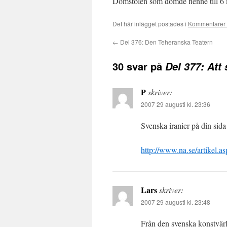
Domstolen som dömde henne till 6 
Det här inlägget postades i
Kommentarer 
←
Del 376: Den Teheranska Teatern
30 svar på
Del 377: Att
P
skriver:
2007 29 augusti kl. 23:36
Svenska iranier på din sida
http://www.na.se/artikel.
Lars
skriver:
2007 29 augusti kl. 23:48
Från den svenska konstvärl