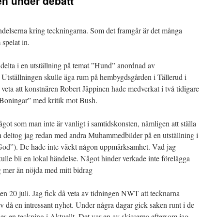
gen under debatt
ndelserna kring teckningarna. Som det framgår är det många
 spelat in.
 delta i en utställning på temat ”Hund” anordnad av
 Utställningen skulle äga rum på hembygdsgården i Tällerud i
 veta att konstnären Robert Jäppinen hade medverkat i två tidigare
 ”Boningar” med kritik mot Bush.
något som man inte är vanligt i samtidskonsten, nämligen att ställa
 deltog jag redan med andra Muhammedbilder på en utställning i
God”). De hade inte väckt någon uppmärksamhet. Vad jag
kulle bli en lokal händelse. Något hinder verkade inte förelägga
g mer än nöjda med mitt bidrag
n 20 juli. Jag fick då veta av tidningen NWT att tecknarna
v då en intressant nyhet. Under några dagar gick saken runt i de
s en teckning i Aktuellt. Det var en av skisserna eftersom jag