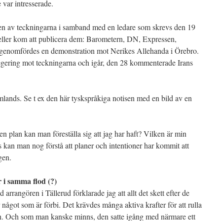
var intresserade.
en av teckningarna i samband med en ledare som skrevs den 19
 eller kom att publicera dem: Barometern, DN, Expressen,
genomfördes en demonstration mot Nerikes Allehanda i Örebro.
regering mot teckningarna och igår, den 28 kommenterade Irans
mlands. Se t ex den här tyskspråkiga notisen med en bild av en
en plan kan man föreställa sig att jag har haft? Vilken är min
 kan man nog förstå att planer och intentioner har kommit att
gen.
 i samma flod (?)
rrangören i Tällerud förklarade jag att allt det skett efter de
något som är förbi. Det krävdes många aktiva krafter för att rulla
n. Och som man kanske minns, den satte igång med närmare ett