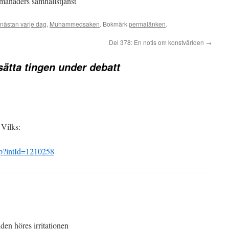
månaders samhällstjänst
nästan varje dag
,
Muhammedsaken
. Bokmärk
permalänken
.
Del 378: En notis om konstvärlden
→
 sätta tingen under debatt
 Vilks:
asp?intId=1210258
den höres irritationen