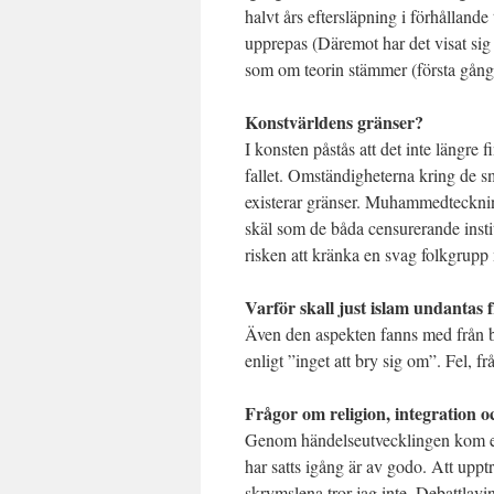
halvt års eftersläpning i förhållande 
upprepas (Däremot har det visat sig 
som om teorin stämmer (första gånge
Konstvärldens gränser?
I konsten påstås att det inte längre f
fallet. Omständigheterna kring de sm
existerar gränser. Muhammedteckning
skäl som de båda censurerande insti
risken att kränka en svag folkgrupp 
Varför skall just islam undantas
Även den aspekten fanns med från bör
enligt ”inget att bry sig om”. Fel, f
Frågor om religion, integration 
Genom händelseutvecklingen kom ett 
har satts igång är av godo. Att upptr
skrymslena tror jag inte. Debattlavi