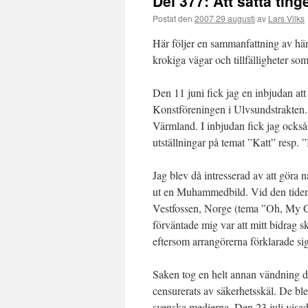
Del 377: Att sätta tin
Postat den
2007 29 augusti
av
Lars Vilks
Här följer en sammanfattning av hä
krokiga vägar och tillfälligheter som
Den 11 juni fick jag en inbjudan att
Konstföreningen i Ulvsundstrakten.
Värmland. I inbjudan fick jag också
utställningar på temat ”Katt” resp.
Jag blev då intresserad av att göra 
ut en Muhammedbild. Vid den tiden
Vestfossen, Norge (tema ”Oh, My 
förväntade mig var att mitt bidrag s
eftersom arrangörerna förklarade si
Saken tog en helt annan vändning de
censurerats av säkerhetsskäl. De ble
svenska medierna. Den 23 juli visade