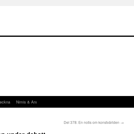
teckna
Nimis & Arx
Del 378: En notis om konstvärlden
→