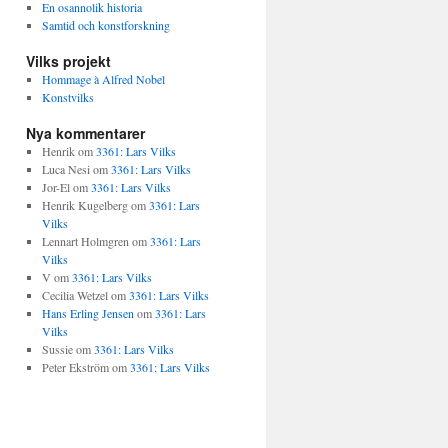
En osannolik historia
Samtid och konstforskning
Vilks projekt
Hommage à Alfred Nobel
Konstvilks
Nya kommentarer
Henrik
om
3361: Lars Vilks
Luca Nesi
om
3361: Lars Vilks
Jor-El
om
3361: Lars Vilks
Henrik Kugelberg
om
3361: Lars
Vilks
Lennart Holmgren
om
3361: Lars
Vilks
V
om
3361: Lars Vilks
Cecilia Wetzel
om
3361: Lars Vilks
Hans Erling Jensen
om
3361: Lars
Vilks
Sussie
om
3361: Lars Vilks
Peter Ekström
om
3361: Lars Vilks