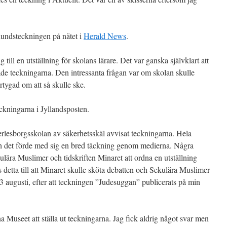
hundsteckningen på nätet i
Herald News
.
till en utställning för skolans lärare. Det var ganska självklart att
rade teckningarna. Den intressanta frågan var om skolan skulle
tygad om att så skulle ske.
ckningarna i Jyllandsposten.
rlesborgsskolan av säkerhetsskäl avvisat teckningarna. Hela
ch det förde med sig en bred täckning genom medierna. Några
lära Muslimer och tidskriften Minaret att ordna en utställning
detta till att Minaret skulle sköta debatten och Sekulära Muslimer
3 augusti, efter att teckningen ”Judesuggan” publicerats på min
 Museet att ställa ut teckningarna. Jag fick aldrig något svar men