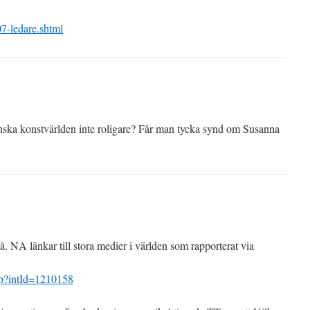
7-ledare.shtml
ska konstvärlden inte roligare? Får man tycka synd om Susanna
. NA länkar till stora medier i världen som rapporterat via
asp?intId=1210158