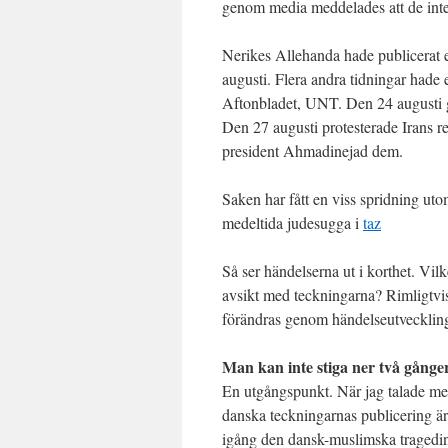
genom media meddelades att de inte 
Nerikes Allehanda hade publicerat 
augusti. Flera andra tidningar hade
Aftonbladet, UNT. Den 24 augusti 
Den 27 augusti protesterade Irans 
president Ahmadinejad dem.
Saken har fått en viss spridning uto
medeltida judesugga i
taz
Så ser händelserna ut i korthet. Vilk
avsikt med teckningarna? Rimligtvis
förändras genom händelseutvecklin
Man kan inte stiga ner två gånger
En utgångspunkt. När jag talade med a
danska teckningarnas publicering är 
igång den dansk-muslimska tragedi