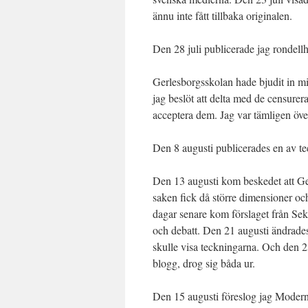
ännu inte fått tillbaka originalen.
Den 28 juli publicerade jag rondell
Gerlesborgsskolan hade bjudit in mig 
jag beslöt att delta med de censure
acceptera dem. Jag var tämligen över
Den 8 augusti publicerades en av te
Den 13 augusti kom beskedet att Ge
saken fick då större dimensioner o
dagar senare kom förslaget från Seku
och debatt. Den 21 augusti ändrades 
skulle visa teckningarna. Och den 2
blogg, drog sig båda ur.
Den 15 augusti föreslog jag Moderna