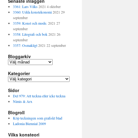
Senaste inläggen
3361: Lars Vilks
2021 4 oktober
3360: Udda konstekonomi
2021 29
september
3359: Konst och mode.
2021 27
september
3358: Litografi och bok
2021 26
september
3357: Osmakligt
2021 22 september
Bloggarkiv
B
l
Kategorier
o
g
K
g
a
a
Sidor
t
r
e
Del 979: Att teckna eller icke teckna
k
g
Nimis & Arx
i
o
v
Blogroll
r
i
Köp teckningen som grafiskt blad
e
Ladonia Biennial 2009
r
Vilks konsteori