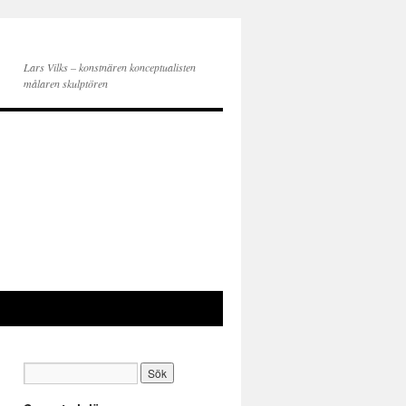
Lars Vilks – konstnären konceptualisten
målaren skulptören