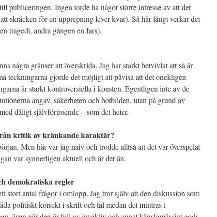
till publiceringen. Ingen torde ha något större intresse av att det
att skräcken för en upprepning lever kvar). Så här långt verkar det
n tragedi, andra gången en fars).
inns några gränser att överskrida. Jag har starkt betvivlat att så är
å teckningarna gjorde det möjligt att påvisa att det onekligen
arna är starkt kontroversiella i konsten. Egentligen inte av de
tutionerna angav, säkerheten och hotbilden, utan på grund av
med dåligt självförtroende – som det heter.
 från kritik av kränkande karaktär?
jan. Men här var jag naiv och trodde alltså att det var överspelat
rågan var synnerligen aktuell och är det än.
och demokratiska regler
stort antal frågor i omlopp. Jag tror själv att den diskussion som
äda politiskt korrekt i skrift och tal medan det muttras i
nen, även när den är full av invektiv och annat känslomässigt gods,