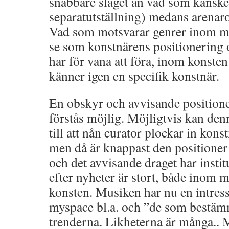
snabbare slaget än vad som kanske 
separatutställning) medans arenar
Vad som motsvarar genrer inom m
se som konstnärens positionering o
har för vana att föra, inom konsten
känner igen en specifik konstnär.
En obskyr och avvisande position
förstås möjlig. Möjligtvis kan den
till att nån curator plockar in kons
men då är knappast den positioner
och det avvisande draget har instit
efter nyheter är stort, både inom
konsten. Musiken har nu en intress
myspace bl.a. och ”de som bestämm
trenderna. Likheterna är många..