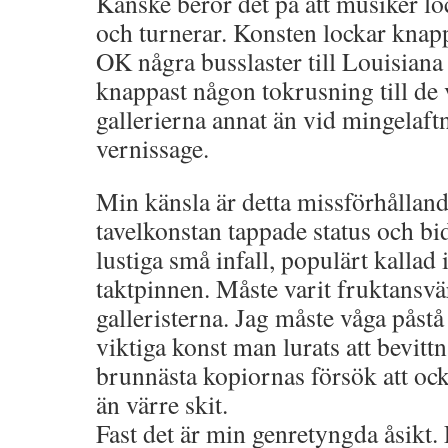
Kanske beror det på att musiker loc
och turnerar. Konsten lockar knap
OK några busslaster till Louisiana 
knappast någon tokrusning till de
gallerierna annat än vid mingelaft
vernissage.
Min känsla är detta missförhållan
tavelkonstan tappade status och b
lustiga små infall, populärt kallad 
taktpinnen. Måste varit fruktansvär
galleristerna. Jag måste våga påstå
viktiga konst man lurats att bevittn
brunnästa kopiornas försök att ock
än värre skit.
Fast det är min genretyngda åsikt. 