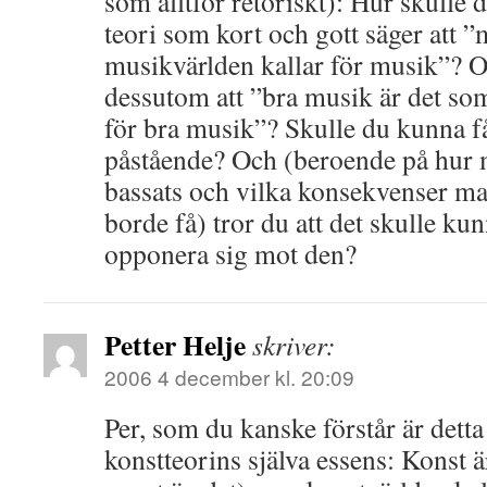
som alltför retoriskt): Hur skulle d
teori som kort och gott säger att 
musikvärlden kallar för musik”? Oc
dessutom att ”bra musik är det so
för bra musik”? Skulle du kunna få
påstående? Och (beroende på hur 
bassats och vilka konsekvenser ma
borde få) tror du att det skulle ku
opponera sig mot den?
Petter Helje
skriver:
2006 4 december kl. 20:09
Per, som du kanske förstår är detta
konstteorins själva essens: Konst ä