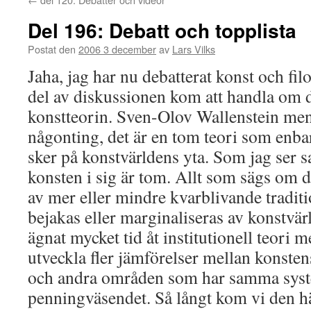
Del 196: Debatt och topplista
Postat den
2006 3 december
av
Lars Vilks
Jaha, jag har nu debatterat konst och fil
del av diskussionen kom att handla om d
konstteorin. Sven-Olov Wallenstein mena
någonting, det är en tom teori som enba
sker på konstvärldens yta. Som jag ser s
konsten i sig är tom. Allt som sägs om d
av mer eller mindre kvarblivande tradit
bejakas eller marginaliseras av konstvä
ägnat mycket tid åt institutionell teori 
utveckla fler jämförelser mellan konstens
och andra områden som har samma syst
penningväsendet. Så långt kom vi den hä