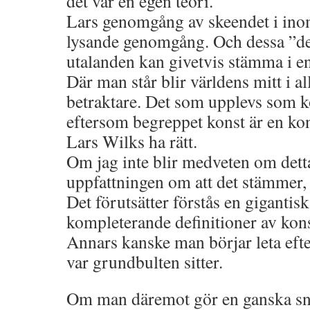
det var en egen teori.
Lars genomgång av skeendet i ino
lysande genomgång. Och dessa ”de
utalanden kan givetvis stämma i e
Där man står blir världens mitt i al
betraktare. Det som upplevs som ko
eftersom begreppet konst är en ko
Lars Wilks ha rätt.
Om jag inte blir medveten om dett
uppfattningen om att det stämmer, a
Det förutsätter förstås en gigantisk 
kompleterande definitioner av kon
Annars kanske man börjar leta efter
var grundbulten sitter.
Om man däremot gör en ganska snä