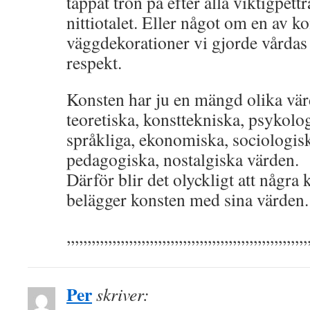
tappat tron på efter alla viktigpettr
nittiotalet. Eller något om en av k
väggdekorationer vi gjorde vårdas
respekt.
Konsten har ju en mängd olika vär
teoretiska, konsttekniska, psykolog
språkliga, ekonomiska, sociologiska
pedagogiska, nostalgiska värden.
Därför blir det olyckligt att några 
belägger konsten med sina värden.
,,,,,,,,,,,,,,,,,,,,,,,,,,,,,,,,,,,,,,,,,,,,,,,,,,,,,,,,,,
Per
skriver: