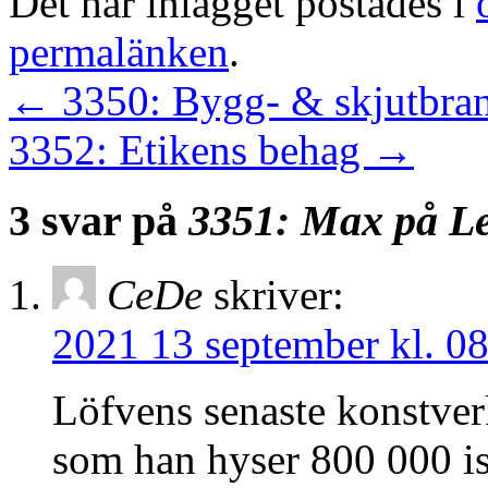
Det här inlägget postades i
permalänken
.
←
3350: Bygg- & skjutbra
3352: Etikens behag
→
3 svar på
3351: Max på L
CeDe
skriver:
2021 13 september kl. 0
Löfvens senaste konstverk
som han hyser 800 000 isl