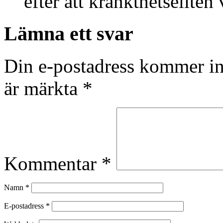
efter att kränkthetseliten 
Lämna ett svar
Din e-postadress kommer in
är märkta
*
Kommentar
*
Namn
*
E-postadress
*