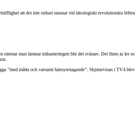
fflighet att det inte enbart stannar vid ideologiskt revolutionära löft
en närmar man lämnar trähanteringen blir det svårare. Det finns ju ler oc
ion.
llägga ”med måtta och varsamt hänsynstagande”. Skjutarvisan i TV4 blev