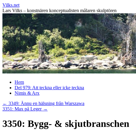
Vilks.net
Lars Vilks – konstnären konceptualisten målaren skulptören
Hoppa
Hem
till
Del 979: Att teckna eller icke teckna
innehåll
Nimis & Arx
←
3349: Ännu en hälsning från Warszawa
3351: Max på Leger
→
3350: Bygg- & skjutbranschen