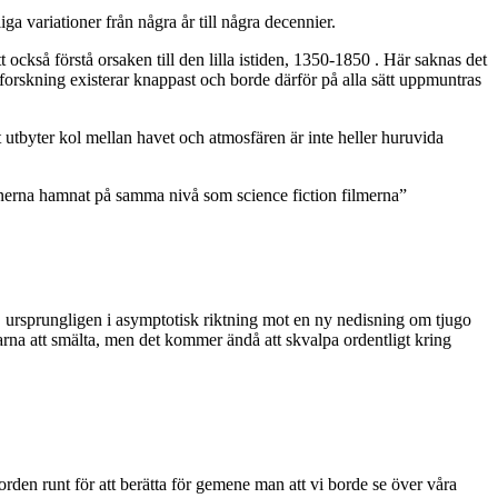
a variationer från några år till några decennier.
ckså förstå orsaken till den lilla istiden, 1350-1850 . Här saknas det
 forskning existerar knappast och borde därför på alla sätt uppmuntras
t utbyter kol mellan havet och atmosfären är inte heller huruvida
onerna hamnat på samma nivå som science fiction filmerna”
 ursprungligen i asymptotisk riktning mot en ny nedisning om tjugo
isarna att smälta, men det kommer ändå att skvalpa ordentligt kring
rden runt för att berätta för gemene man att vi borde se över våra