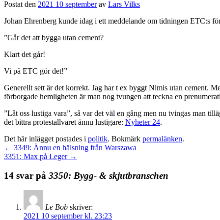
Postat den
2021 10 september
av
Lars Vilks
Johan Ehrenberg kunde idag i ett meddelande om tidningen ETC:s förträ
”Går det att bygga utan cement?
Klart det går!
Vi på ETC gör det!”
Generellt sett är det korrekt. Jag har t ex byggt Nimis utan cement. M
förborgade hemligheten är man nog tvungen att teckna en prenumerat
”Låt oss lustiga vara”, så var det väl en gång men nu tvingas man ti
det bittra protestallvaret ännu lustigare:
Nyheter 24
.
Det här inlägget postades i
politik
. Bokmärk
permalänken
.
←
3349: Ännu en hälsning från Warszawa
3351: Max på Leger
→
14 svar på
3350: Bygg- & skjutbranschen
Le Bob
skriver:
2021 10 september kl. 23:23