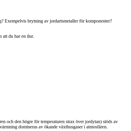
ng? Exempelvis brytning av jordartsmetaller för komponenter?
 att du har en ilur.
ären och den högre för temperaturen strax över jordytan) stöds av
a uppvärmning domineras av ökande växthusgaser i atmosfären.