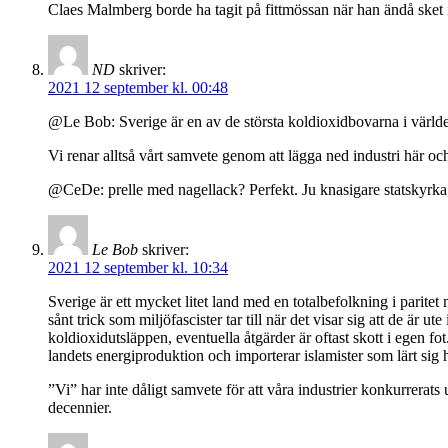
Claes Malmberg borde ha tagit på fittmössan när han ändå sket i
ND
skriver:
2021 12 september kl. 00:48
@Le Bob: Sverige är en av de största koldioxidbovarna i världe
Vi renar alltså vårt samvete genom att lägga ned industri här oc
@CeDe: prelle med nagellack? Perfekt. Ju knasigare statskyrka, 
Le Bob
skriver:
2021 12 september kl. 10:34
Sverige är ett mycket litet land med en totalbefolkning i paritet
sånt trick som miljöfascister tar till när det visar sig att de är
koldioxidutsläppen, eventuella åtgärder är oftast skott i egen fo
landets energiproduktion och importerar islamister som lärt sig ha
”Vi” har inte dåligt samvete för att våra industrier konkurrerats
decennier.