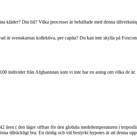
na kläder? Din bil? Vilka processer är behäftade med denna tillverkni
h vad är svenskarnas kollektiva, per capita? Du kan inte skylla på Foxconn
100 individer från Afghanistan som vi inte har en aning om vilka de är.
 42 åren ( den lägre siffran för den globala medeltemperaturen i troposf
att döma tillräckligt bra. En rimlig och väl bestyrkt hypotes är att denn