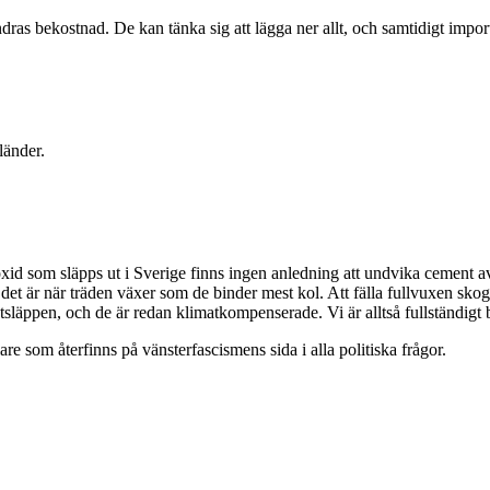
dras bekostnad. De kan tänka sig att lägga ner allt, och samtidigt im
länder.
d som släpps ut i Sverige finns ingen anledning att undvika cement av s
det är när träden växer som de binder mest kol. Att fälla fullvuxen sko
tsläppen, och de är redan klimatkompenserade. Vi är alltså fullständigt 
lare som återfinns på vänsterfascismens sida i alla politiska frågor.