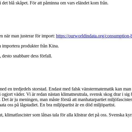
 det blå skåpet. För att påminna om vars eländet kom från.
n när man justerar för import:
https://ourworldindata.org/consumption-
h importera produkter från Kina.
desto snabbare dess förfall.
 med en tredjedels storstad. Endast med falsk vänstermatematik kan man få
 ute i ogjort väder. Vi är redan nästan klimatneutrala, svensk skog drar i 
t. Det är ju meningen, man måste förstå att manhatarpartiet miljöfascister
ta oss på lågstadiet. En bra miljöpartist är en död miljöpartist.
 ut, klimatfascister som låtsas tala för alla klistrar det på oss. Svenska