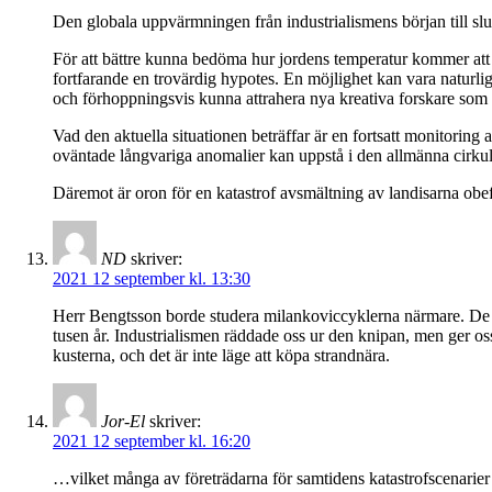
Den globala uppvärmningen från industrialismens början till slut
För att bättre kunna bedöma hur jordens temperatur kommer att ä
fortfarande en trovärdig hypotes. En möjlighet kan vara naturlig
och förhoppningsvis kunna attrahera nya kreativa forskare som f
Vad den aktuella situationen beträffar är en fortsatt monitoring
oväntade långvariga anomalier kan uppstå i den allmänna cirkul
Däremot är oron för en katastrof avsmältning av landisarna ob
ND
skriver:
2021 12 september kl. 13:30
Herr Bengtsson borde studera milankoviccyklerna närmare. De ä
tusen år. Industrialismen räddade oss ur den knipan, men ger oss 
kusterna, och det är inte läge att köpa strandnära.
Jor-El
skriver:
2021 12 september kl. 16:20
…vilket många av företrädarna för samtidens katastrofscenarier ä