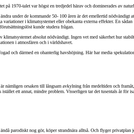
et på 1970-talet var högst en tredjedel härav och dominerades av naturlig
ndra under de kommande 50- 100 åren är det emellertid nödvändigt att o
a variationer i klimatsystemet eller obekanta externa effekter. En sådan
örutsättningslöst kunde studera frågan.
 av klimatsystemet absolut nödvändigt. Ingen vet med säkerhet hur stabil
ationen i atmosfären och i världshavet.
efogad och därmed en ohanterlig havshöjning. Här har media spekulati
r nämligen orsaken till långsam avkylning från medeltiden och framåt,
istället ett annat, mindre problem. Visserligen tar det tusentals år för 
ndå parodiskt nog gör, köper strandnära alltså. Och flyger privatplan jo