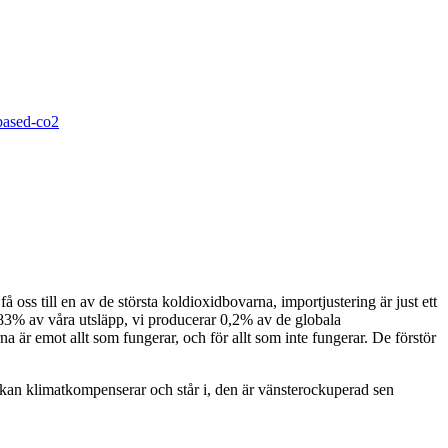
based-co2
 oss till en av de största koldioxidbovarna, importjustering är just ett
sig 83% av våra utsläpp, vi producerar 0,2% av de globala
na är emot allt som fungerar, och för allt som inte fungerar. De förstör
 kyrkan klimatkompenserar och står i, den är vänsterockuperad sen