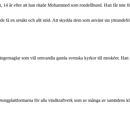
14 år efter att han ritade Mohammed som rondellhund. Han får inte fira
e få en ursäkt och allt stöd. Att skydda dem som använt sin yttrandefrihe
gernaglar som vill omvandla gamla svenska kyrkor till moskéer. Han tyc
betongplattformarna för alla vindkraftverk som av många av samtidens kli