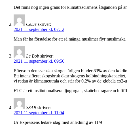
Det finns nog ingen gräns för klimatfascismens åtaganden på an
CeDe
skriver:
2021 11 september kl. 07:12
Man får ha förståelse för att så många muslimer flyr muslimska 
Le Bob
skriver:
2021 11 september kl. 09:56
Eftersom den svenska skogen årligen binder 83% av den koldioxi
Ett intensifierat skogsbruk ökar skogens kolbindningskapacitet, 
vi redan är klimatneutrala och står för 0,2% av de globala co2-u
ETC är ett institutionaliserat ljugorgan, skattebedragare och fiff
SSAB
skriver:
2021 11 september kl. 11:04
Ur Expressens ledare idag med anledning av 11/9