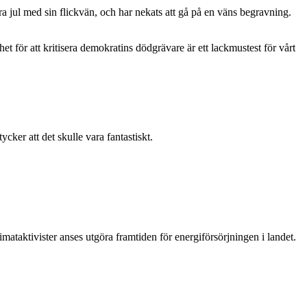
 jul med sin flickvän, och har nekats att gå på en väns begravning.
t för att kritisera demokratins dödgrävare är ett lackmustest för vårt
ker att det skulle vara fantastiskt.
mataktivister anses utgöra framtiden för energiförsörjningen i landet.