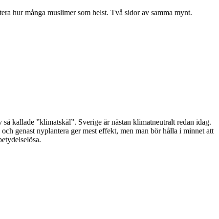
portera hur många muslimer som helst. Två sidor av samma mynt.
å kallade ”klimatskäl”. Sverige är nästan klimatneutralt redan idag.
g och genast nyplantera ger mest effekt, men man bör hålla i minnet att
betydelselösa.