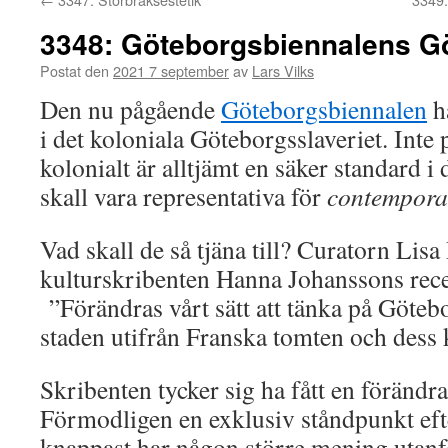
3348: Göteborgsbiennalens G
Postat den
2021 7 september
av
Lars Vilks
Den nu pågående
Göteborgsbiennalen
ha
i det koloniala Göteborgsslaveriet. Inte 
kolonialt är alltjämt en säker standard i
skall vara representativa för
contempora
Vad skall de så tjäna till? Curatorn Lisa
kulturskribenten Hanna Johanssons rece
”Förändras vårt sätt att tänka på Göteb
staden utifrån Franska tomten och dess 
Skribenten tycker sig ha fått en föränd
Förmodligen en exklusiv ståndpunkt ef
knappast har någon större mening utanf