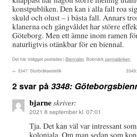
konstpubliken. Den kan i alla fall roa s
skuld och olust – i bästa fall. Annars tro
klanerna och gängvåldet har större effek
Göteborg. Men ett ämne inom ramen för
naturligtvis otänkbar för en biennal.
Det här inlägget postades i
Biennaler
. Bokmärk
permalänken
.
←
3347: Storbråksestetik
3349:
2 svar på
3348: Göteborgsbien
bjarne
skriver:
2021 8 september kl. 07:01
Tja. Det kan väl var intressant so
koloniala. Om man sedan som kons