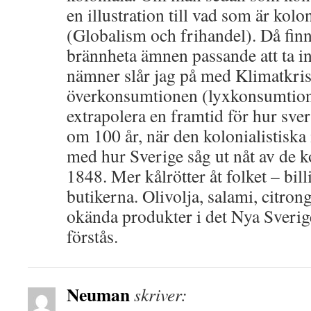
en illustration till vad som är kolo
(Globalism och frihandel). Då fin
brännheta ämnen passande att ta 
nämner slår jag på med Klimatkri
överkonsumtionen (lyxkonsumtione
extrapolera en framtid för hur sve
om 100 år, när den kolonialistiska i
med hur Sverige såg ut nåt av de k
1848. Mer kålrötter åt folket – bil
butikerna. Olivolja, salami, citron
okända produkter i det Nya Sverig
förstås.
Neuman
skriver: