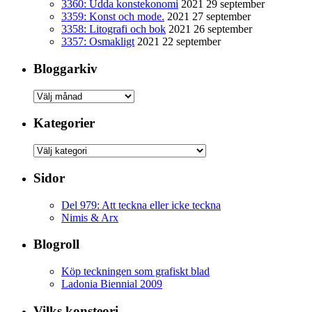
3360: Udda konstekonomi
2021 29 september
3359: Konst och mode.
2021 27 september
3358: Litografi och bok
2021 26 september
3357: Osmakligt
2021 22 september
Bloggarkiv
Bloggarkiv
Kategorier
Kategorier
Sidor
Del 979: Att teckna eller icke teckna
Nimis & Arx
Blogroll
Köp teckningen som grafiskt blad
Ladonia Biennial 2009
Vilks konsteori