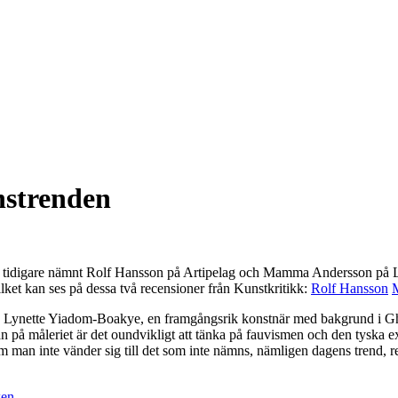
nstrenden
 tidigare nämnt Rolf Hansson på Artipelag och Mamma Andersson på Loui
ket kan ses på dessa två recensioner från Kunstkritikk:
Rolf Hansson
d Lynette Yiadom-Boakye, en framgångsrik konstnär med bakgrund i 
 på måleriet är det oundvikligt att tänka på fauvismen och den tyska ex
Om man inte vänder sig till det som inte nämns, nämligen dagens trend, r
ken
.