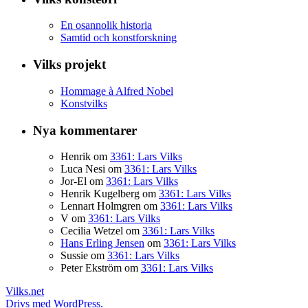
En osannolik historia
Samtid och konstforskning
Vilks projekt
Hommage à Alfred Nobel
Konstvilks
Nya kommentarer
Henrik
om
3361: Lars Vilks
Luca Nesi
om
3361: Lars Vilks
Jor-El
om
3361: Lars Vilks
Henrik Kugelberg
om
3361: Lars Vilks
Lennart Holmgren
om
3361: Lars Vilks
V
om
3361: Lars Vilks
Cecilia Wetzel
om
3361: Lars Vilks
Hans Erling Jensen
om
3361: Lars Vilks
Sussie
om
3361: Lars Vilks
Peter Ekström
om
3361: Lars Vilks
Vilks.net
Drivs med WordPress.