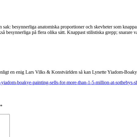
n sak: besynnerliga anatomiska proportioner och skevheter som knappast
kså besynnerliga på flera olika sätt. Knappast stilistiska grepp; snara
enligt en enig Lars Vilks & Konstvärlden så kan Lynette Yiadom-Boak
yiadom-boakye-painting-sells-for-more-than-1-5-million-at-sothebys-sh
*