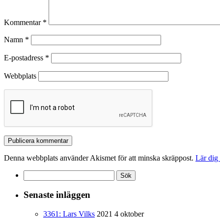
Kommentar
*
Namn
*
E-postadress
*
Webbplats
Denna webbplats använder Akismet för att minska skräppost.
Lär dig
Sök
efter:
Senaste inläggen
3361: Lars Vilks
2021 4 oktober