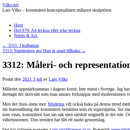
Vilks.net
Lars Vilks – konstnären konceptualisten målaren skulptören
Hoppa
Hem
till
Del 979: Att teckna eller icke teckna
innehåll
Nimis & Arx
←
3311: I kulbanan
3313: Statsteatern ger Han är snart tillbaka
→
3312: Måleri- och representatio
Postat den
2021 3 juli
av
Lars Vilks
Måleriet uppmärksammas i dagens konst. Inte minst i Sverige. Jag har
återtagit det skrivsätt som man annars förknippar med modernismen vil
Men det finns ännu mer.
Moderna
vill också haka på denna trend me
sin framställning där konstnären benämns som en superstjärna. Ser man
som visas, konstnären kan sin sak men särskilt originellt är det inte. 
vithetsnormen. Den trenden har fått ett starkt genomslag.
Det här inlägget postades i
om utställningar m m
. Bokmärk
permalän