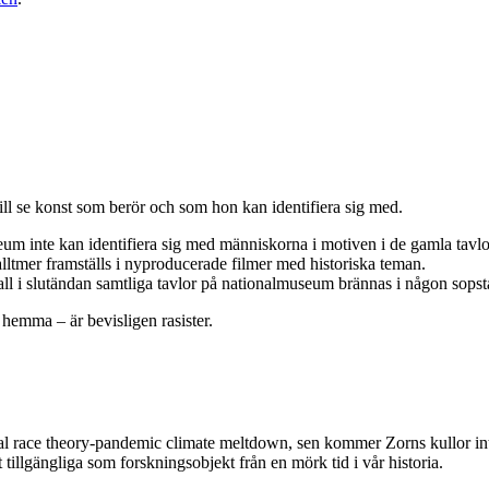
ill se konst som berör och som hon kan identifiera sig med.
 inte kan identifiera sig med människorna i motiven i de gamla tavlorn
 alltmer framställs i nyproducerade filmer med historiska teman.
all i slutändan samtliga tavlor på nationalmuseum brännas i någon sopst
hemma – är bevisligen rasister.
ical race theory-pandemic climate meltdown, sen kommer Zorns kullor in
tillgängliga som forskningsobjekt från en mörk tid i vår historia.