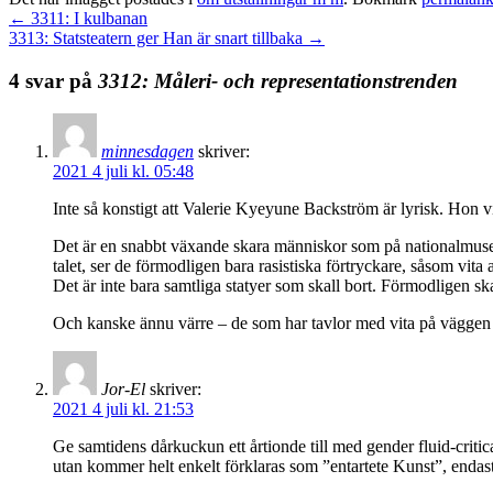
←
3311: I kulbanan
3313: Statsteatern ger Han är snart tillbaka
→
4 svar på
3312: Måleri- och representationstrenden
minnesdagen
skriver:
2021 4 juli kl. 05:48
Inte så konstigt att Valerie Kyeyune Backström är lyrisk. Hon v
Det är en snabbt växande skara människor som på nationalmuseum
talet, ser de förmodligen bara rasistiska förtryckare, såsom vita
Det är inte bara samtliga statyer som skall bort. Förmodligen sk
Och kanske ännu värre – de som har tavlor med vita på väggen 
Jor-El
skriver:
2021 4 juli kl. 21:53
Ge samtidens dårkuckun ett årtionde till med gender fluid-crit
utan kommer helt enkelt förklaras som ”entartete Kunst”, endast 