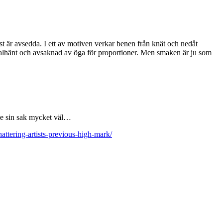
 är avsedda. I ett av motiven verkar benen från knät och nedåt
re valhänt och avsaknad av öga för proportioner. Men smaken är ju som
ye sin sak mycket väl…
attering-artists-previous-high-mark/