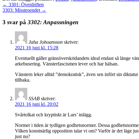
←
3301: Överdriften
3303: Misstroendet
→
3 svar på
3302: Anpassningen
Jaha Johoansson
skriver:
2021 16 juni kl. 15:28
Eventuellt gäller gränsöverskridandets ideal endast så länge väns
arkebusering. Vänsterfascismen lever och har hälsan.
Vänstern leker alltid ”demokratisk”, även sen infört sin diktat
tillbaka.
SSAB
skriver:
2021 16 juni kl. 20:02
Svårtolkat och kryptiskt är Lars’ inlägg.
Normer i tiden är tydligen godhetsnormer. Dessa godhetsnormer 
Vilken konstnärlig opposition talar vi om? Varför är det läge ju
just nu?