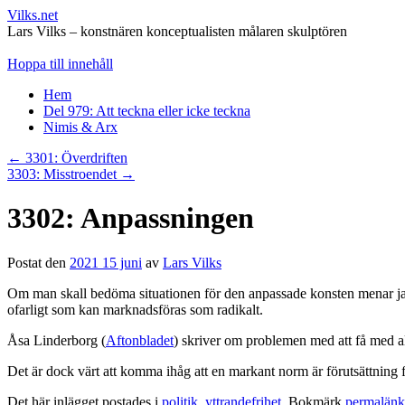
Vilks.net
Lars Vilks – konstnären konceptualisten målaren skulptören
Hoppa till innehåll
Hem
Del 979: Att teckna eller icke teckna
Nimis & Arx
←
3301: Överdriften
3303: Misstroendet
→
3302: Anpassningen
Postat den
2021 15 juni
av
Lars Vilks
Om man skall bedöma situationen för den anpassade konsten menar jag at
ofarligt som kan marknadsföras som radikalt.
Åsa Linderborg (
Aftonbladet
) skriver om problemen med att få med 
Det är dock värt att komma ihåg att en markant norm är förutsättning fö
Det här inlägget postades i
politik
,
yttrandefrihet
. Bokmärk
permalän