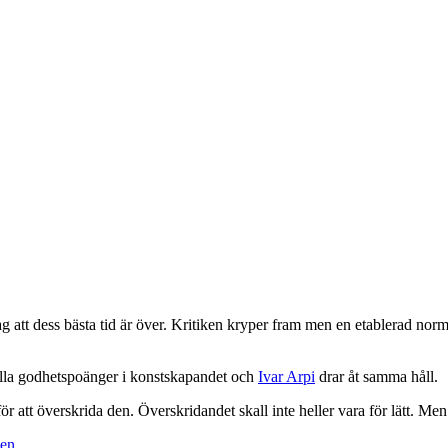
t dess bästa tid är över. Kritiken kryper fram men en etablerad norm är 
alla godhetspoänger i konstskapandet och
Ivar Arpi
drar åt samma håll.
r att överskrida den. Överskridandet skall inte heller vara för lätt. Men 
ken
.