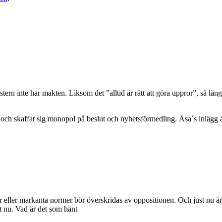
tern inte har makten. Liksom det ”alltid är rätt att göra uppror”, så län
ur och skaffat sig monopol på beslut och nyhetsförmedling. Åsa´s inlägg 
eller markanta normer bör överskridas av oppositionen. Och just nu är 
st nu. Vad är det som hänt