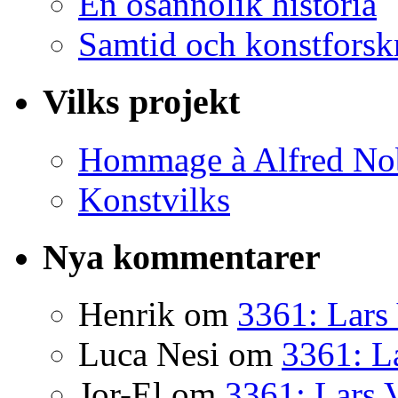
En osannolik historia
Samtid och konstforsk
Vilks projekt
Hommage à Alfred No
Konstvilks
Nya kommentarer
Henrik
om
3361: Lars 
Luca Nesi
om
3361: La
Jor-El
om
3361: Lars 