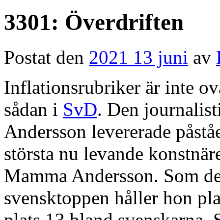
3301: Överdriften
Postat den
2021 13 juni
av
Inflationsrubriker är inte o
sådan i
SvD
. Den journali
Andersson levererade påstå
största nu levande konstnäre
Mamma Andersson. Som det
svensktoppen håller hon pl
plats 13 bland svenskarna. 