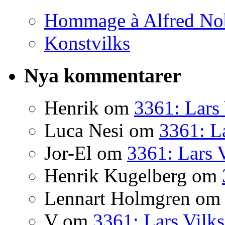
Hommage à Alfred No
Konstvilks
Nya kommentarer
Henrik
om
3361: Lars 
Luca Nesi
om
3361: La
Jor-El
om
3361: Lars 
Henrik Kugelberg
om
Lennart Holmgren
o
V
om
3361: Lars Vilks