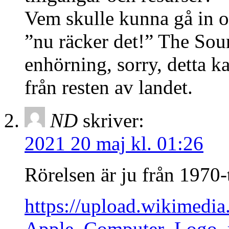
Vem skulle kunna gå in o
”nu räcker det!” The So
enhörning, sorry, detta ka
från resten av landet.
ND
skriver:
2021 20 maj kl. 01:26
Rörelsen är ju från 1970-t
https://upload.wikimed
Apple_Computer_Logo_r