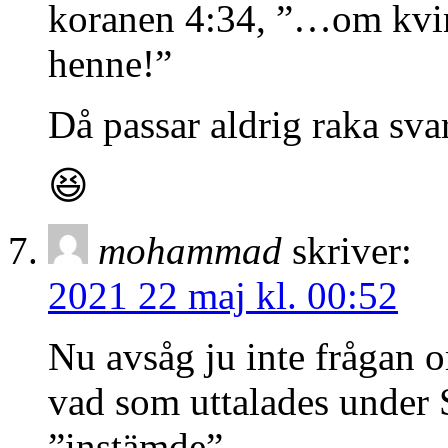
koranen 4:34, ”…om kvi
henne!”
Då passar aldrig raka s
😆
mohammad
skriver:
2021 22 maj kl. 00:52
Nu avsåg ju inte frågan o
vad som uttalades under
”instämde”….