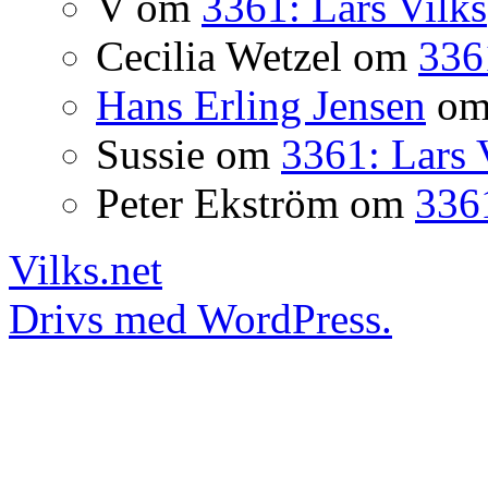
V
om
3361: Lars Vilks
Cecilia Wetzel
om
336
Hans Erling Jensen
o
Sussie
om
3361: Lars 
Peter Ekström
om
3361
Vilks.net
Drivs med WordPress.