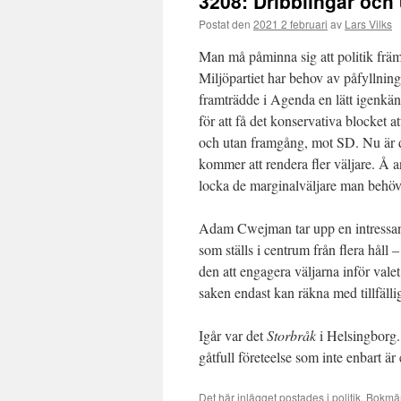
3208: Dribblingar och
Postat den
2021 2 februari
av
Lars Vilks
Man må påminna sig att politik främ
Miljöpartiet har behov av påfyllning
framträdde i Agenda en lätt igenkänn
för att få det konservativa blocket a
och utan framgång, mot SD. Nu är de
kommer att rendera fler väljare. Å a
locka de marginalväljare man behöver
Adam Cwejman tar upp en intressant
som ställs i centrum från flera hål
den att engagera väljarna inför vale
saken endast kan räkna med tillfällig
Igår var det
Storbråk
i Helsingborg.
gåtfull företeelse som inte enbart är
Det här inlägget postades i
politik
. Bokmä