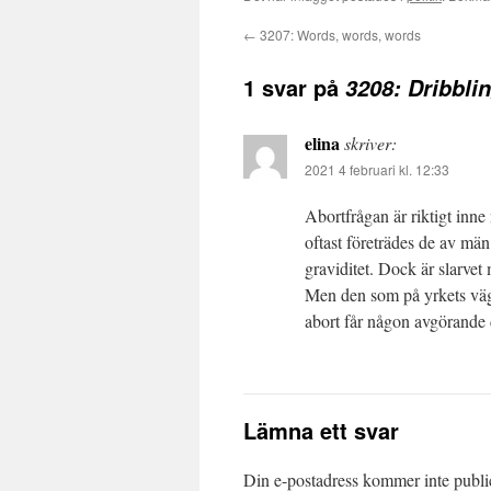
←
3207: Words, words, words
1 svar på
3208: Dribbli
elina
skriver:
2021 4 februari kl. 12:33
Abortfrågan är riktigt inn
oftast företrädes de av män
graviditet. Dock är slarvet 
Men den som på yrkets vägn
abort får någon avgörande d
Lämna ett svar
Din e-postadress kommer inte publi