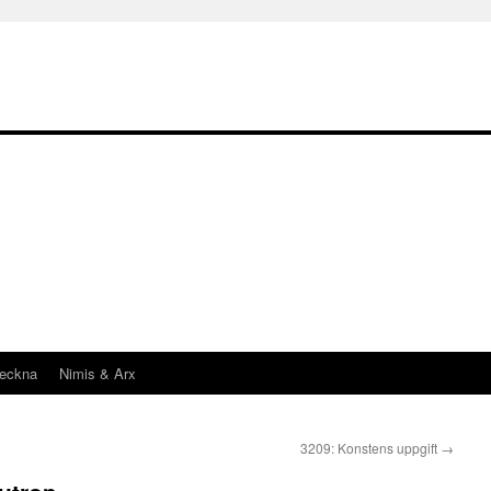
teckna
Nimis & Arx
3209: Konstens uppgift
→