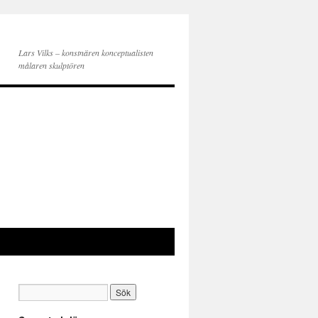
Lars Vilks – konstnären konceptualisten
målaren skulptören