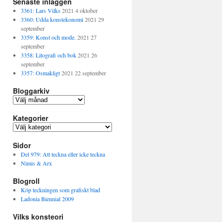
Senaste inläggen
3361: Lars Vilks
2021 4 oktober
3360: Udda konstekonomi
2021 29
september
3359: Konst och mode.
2021 27
september
3358: Litografi och bok
2021 26
september
3357: Osmakligt
2021 22 september
Bloggarkiv
B
l
Kategorier
o
g
K
g
a
a
Sidor
t
r
e
Del 979: Att teckna eller icke teckna
k
g
Nimis & Arx
i
o
v
Blogroll
r
i
Köp teckningen som grafiskt blad
e
Ladonia Biennial 2009
r
Vilks konsteori