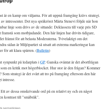
 utrop
st är en kamp om väljarna. För att uppnå framgång krävs strategi.
 av intressenter. Det nya språkröret Märta Stenevi följde när hon
bar linje som drivs av de sittande: Deklassera till varje pris SD
tt framstå som motbjudande. Den här linjen har drivits tidigare,
t främst för att belasta Moderaterna. Tvivelaktigt om det
ndra sidan är Miljöpartiet så utsatt att extrema markeringar kan
 för att klara spärren. (
Bulletin
)
 synpunkt på ledarplats i
GP
. Ganska oväntat är det abortfrågan
l – som en kritik mot högerblocket. Hur stor är den frågan? Kommer
t? Som strategi är det svårt att tro på framgång eftersom den här
t intresse.
 Ett av dessa omskrivande ord på en relativt ny och en något
 en kontrast till ”småbråk”.
rk
permalänken
.