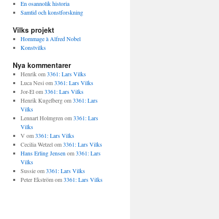
En osannolik historia
Samtid och konstforskning
Vilks projekt
Hommage à Alfred Nobel
Konstvilks
Nya kommentarer
Henrik
om
3361: Lars Vilks
Luca Nesi
om
3361: Lars Vilks
Jor-El
om
3361: Lars Vilks
Henrik Kugelberg
om
3361: Lars
Vilks
Lennart Holmgren
om
3361: Lars
Vilks
V
om
3361: Lars Vilks
Cecilia Wetzel
om
3361: Lars Vilks
Hans Erling Jensen
om
3361: Lars
Vilks
Sussie
om
3361: Lars Vilks
Peter Ekström
om
3361: Lars Vilks