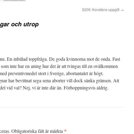
3209: Konstens uppgift
→
ngar och utrop
e nu. En inbillad toppfråga. De goda kvinnorna mot de onda. Fast
 som inte har en aning hur det är att tvingas till en ovälkommen
med preventivmedel stort i Sverige, abortantalet är högt.
ar har bevittnat sega sena aborter vill dock sänka gränsen. Att
el vid val? Nej, vi är inte där än. Förhoppningsvis aldrig.
*
ceras.
Obligatoriska fält är märkta