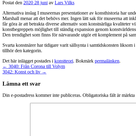
Postat den
2020 28 juni
av
Lars Vilks
Alternativa inslag I museernas presentationer av konsthistoria har un
Marshall menar att det behövs mer. Ingen lätt sak för museerna att ink
får göra är att betrakta diverse alternativ som konstnärliga kvaliteter 
konstbegreppets möjlighet till ständig expansion genom konstvärldens f
Den trendighet som finns för närvarande utgör ett komplement på samma
Svarta konstnärer har tidigare varit sällsynta i samtidskonsten liksom i
tillhör den kategorin.
Det här inlägget postades i
konstteori
. Bokmärk
permalänken
.
←
3040: Från Corona till Volym
3042: Konst och liv
→
Lämna ett svar
Din e-postadress kommer inte publiceras.
Obligatoriska fält är märkta