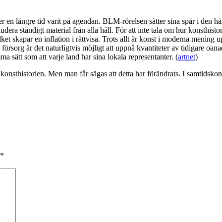
der en längre tid varit på agendan. BLM-rörelsen sätter sina spår i de
ludera ständigt material från alla håll. För att inte tala om hur konsth
vilket skapar en inflation i rättvisa. Trots allt är konst i moderna menin
örsorg är det naturligtvis möjligt att uppnå kvantiteter av tidigare oan
 sätt som att varje land har sina lokala representanter. (
artnet
)
 konsthistorien. Men man får sägas att detta har förändrats. I samtidskon
*