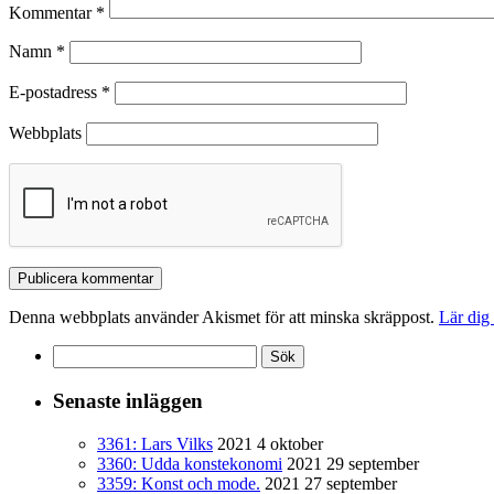
Kommentar
*
Namn
*
E-postadress
*
Webbplats
Denna webbplats använder Akismet för att minska skräppost.
Lär dig
Sök
efter:
Senaste inläggen
3361: Lars Vilks
2021 4 oktober
3360: Udda konstekonomi
2021 29 september
3359: Konst och mode.
2021 27 september