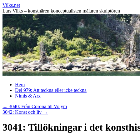
Vilks.net
Lars Vilks – konstnären konceptualisten målaren skulptören
Hoppa
Hem
till
Del 979: Att teckna eller icke teckna
innehåll
Nimis & Arx
←
3040: Från Corona till Volym
3042: Konst och liv
→
3041: Tillökningar i det konsthis