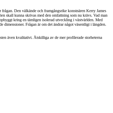
n här frågan. Den välkände och framgångsrike konstnären Kerry James
istorien skall kunna skrivas med den omfattning som nu krävs. Vad man
g uppbyggt kring en tämligen isolerad utveckling i västvärlden. Med
ade dimensioner. Frågan är om det ändrar något väsentligt i längden.
sten även kvalitativt. Åtskilliga av de mer profilerade storheterna