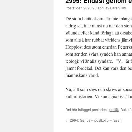
2995: Endast genom e
Postat den
2020 25 april
av
Lars Vilks
De stora berättelserna är inte många
aldrig fel, inte minst nu när den sto
sålunda efter känd förlaga att orsa
som alltså har rubbat världens jämvi
Hopplöst dessutom emedan Pettersson
som ser den svåra synden kan annat ä
teologi: vi är alla syndare. ”Vi” är 
jämnt fördelad. Det kan vara den be
människans värld.
Nå, allt som sägs och skrivs är soci
kulturhistorien. Vi kan ägna oss åt 
Det här inlägget postades i
politik
. Bokmä
←
2994: Genus – postkollo – raseri