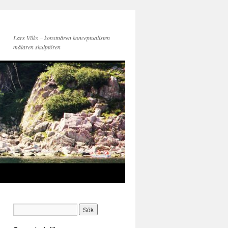
Lars Vilks – konstnären konceptualisten
målaren skulptören