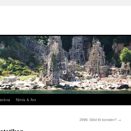
teckna
Nimis & Arx
2996: Stöd till konsten?
→