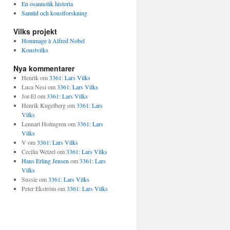
En osannolik historia
Samtid och konstforskning
Vilks projekt
Hommage à Alfred Nobel
Konstvilks
Nya kommentarer
Henrik
om
3361: Lars Vilks
Luca Nesi
om
3361: Lars Vilks
Jor-El
om
3361: Lars Vilks
Henrik Kugelberg
om
3361: Lars
Vilks
Lennart Holmgren
om
3361: Lars
Vilks
V
om
3361: Lars Vilks
Cecilia Wetzel
om
3361: Lars Vilks
Hans Erling Jensen
om
3361: Lars
Vilks
Sussie
om
3361: Lars Vilks
Peter Ekström
om
3361: Lars Vilks