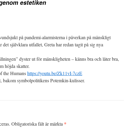
 genom estetiken
 avundsjukt på pandemi-alarmisterna i påverkan på mänskligt
det självklara utfallet, Greta har redan tagit på sig nya
lningen” dyster ut för mänskligheten – känns bra och låter bra,
m höjda skatter.
of the Humans
https://youtu.be/Zk11vI-7czE
vet, bakom symbolpolitikens Potemkin-kulisser.
*
ceras.
Obligatoriska fält är märkta