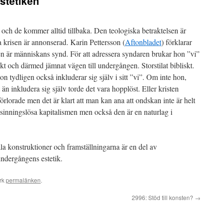
stetiken
 och de kommer alltid tillbaka. Den teologiska betraktelsen är
ra krisen är annonserad. Karin Pettersson (
Aftonbladet
) förklarar
ken är människans synd. För att adressera syndaren brukar hon ”vi”
kt och därmed jämnat vägen till undergången. Storstilat bibliskt.
 tydligen också inkluderar sig själv i sitt ”vi”. Om inte hon,
n inkludera sig själv torde det vara hopplöst. Eller kristen
förlorade men det är klart att man kan ana att ondskan inte är helt
sinningslösa kapitalismen men också den är en naturlag i
ala konstruktioner och framställningarna är en del av
undergångens estetik.
rk
permalänken
.
2996: Stöd till konsten?
→