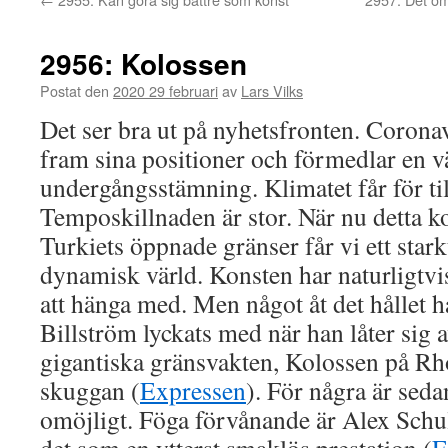
2956: Kolossen
Postat den
2020 29 februari
av
Lars Vilks
Det ser bra ut på nyhetsfronten. Coronavi
fram sina positioner och förmedlar en 
undergångsstämning. Klimatet får för till
Temposkillnaden är stor. När nu detta 
Turkiets öppnade gränser får vi ett stark
dynamisk värld. Konsten har naturligtvi
att hänga med. Men något åt det hållet 
Billström lyckats med när han låter sig
gigantiska gränsvakten, Kolossen på Rho
skuggan (
Expressen
). För några är seda
omöjligt. Föga förvånande är Alex Schu