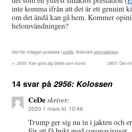
det som en ytterst smaklös prestation (
E
inte komma ifrån att det är ett genuint k
om det ändå kan gå hem. Kommer opini
helomvändningen?
Det här inlägget postades i
politik
. Bokmärk
permalänken
.
←
2955: Kan göra sig bättre som konst
2957: Det om
14 svar på
2956: Kolossen
CeDe
skriver:
2020 1 mars kl. 10:46
Trump ger sig nu in i jakten och e
för att få bukt med coronaviruset.