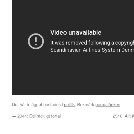
Det här inlägget postades i
politik
. Bokmärk
permalänken
.
←
2944: Otillräckligt förtal
2946: Allt 