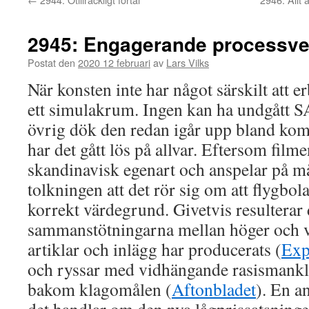
2945: Engagerande processve
Postat den
2020 12 februari
av
Lars Vilks
När konsten inte har något särskilt att 
ett simulakrum. Ingen kan ha undgått S
övrig dök den redan igår upp bland ko
har det gått lös på allvar. Eftersom filme
skandinavisk egenart och anspelar på m
tolkningen att det rör sig om att flygbola
korrekt värdegrund. Givetvis resulterar d
sammanstötningarna mellan höger och vä
artiklar och inlägg har producerats (
Exp
och ryssar med vidhängande rasismankla
bakom klagomålen (
Aftonbladet
). En a