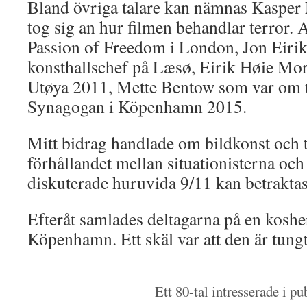
Bland övriga talare kan nämnas Kaspe
tog sig an hur filmen behandlar terror.
Passion of Freedom i London, Jon Eiri
konsthallschef på Læsø, Eirik Høie Mor
Utøya 2011, Mette Bentow som var om t
Synagogan i Köpenhamn 2015.
Mitt bidrag handlade om bildkonst och t
förhållandet mellan situationisterna o
diskuterade huruvida 9/11 kan betraktas
Efteråt samlades deltagarna på en koshe
Köpenhamn. Ett skäl var att den är tung
Ett 80-tal intresserade i pu