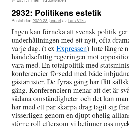
2932: Politikens estetik
Postat den
2020 23 januari
av
Lars Vilks
Ingen kan förneka att svensk politik ger
underhållningen med ett nytt, ofta dramat
varje dag. (t ex
Expressen
) Inte längre 
händelsefattig regeringen mot oppositione
vara med. En totalpolitik med statsmin
konferencier försedd med både inbjudn
gästartister. De fyras gäng har fått säll
gäng. Konferenciern menar att det är svå
sådana omständigheter och det kan man f
har med ett par skarpa drag tagit sig fra
visserligen genom en djupt ohelig allian
större roll eftersom vi befinner oss mycke