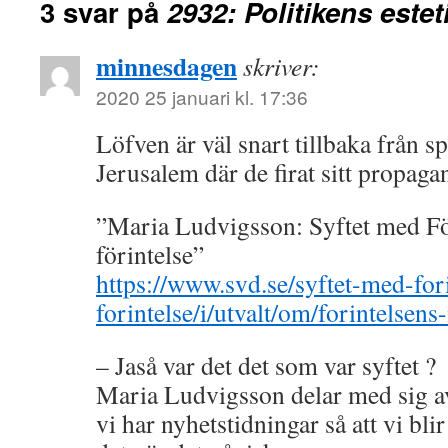
3 svar på
2932: Politikens estet
minnesdagen
skriver:
2020 25 januari kl. 17:36
Löfven är väl snart tillbaka från sp
Jerusalem där de firat sitt propag
”Maria Ludvigsson: Syftet med Fö
förintelse”
https://www.svd.se/syftet-med-for
forintelse/i/utvalt/om/forintelsen
– Jaså var det det som var syftet ?
Maria Ludvigsson delar med sig av 
vi har nyhetstidningar så att vi bli