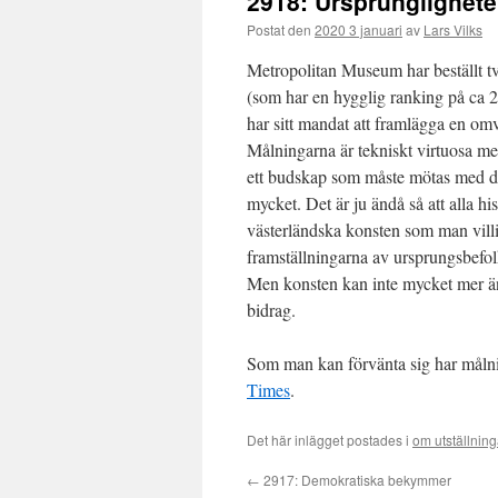
2918: Ursprunglighete
Postat den
2020 3 januari
av
Lars Vilks
Metropolitan Museum har beställt
(som har en hygglig ranking på ca 2
har sitt mandat att framlägga en om
Målningarna är tekniskt virtuosa men
ett budskap som måste mötas med den 
mycket. Det är ju ändå så att alla h
västerländska konsten som man vill
framställningarna av ursprungsbefol
Men konsten kan inte mycket mer ä
bidrag.
Som man kan förvänta sig har målning
Times
.
Det här inlägget postades i
om utställnin
←
2917: Demokratiska bekymmer