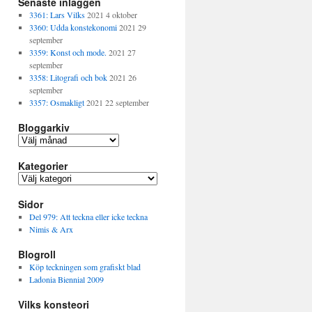
Senaste inläggen
3361: Lars Vilks
2021 4 oktober
3360: Udda konstekonomi
2021 29
september
3359: Konst och mode.
2021 27
september
3358: Litografi och bok
2021 26
september
3357: Osmakligt
2021 22 september
Bloggarkiv
B
l
Kategorier
o
g
K
g
a
a
Sidor
t
r
e
Del 979: Att teckna eller icke teckna
k
g
Nimis & Arx
i
o
v
Blogroll
r
i
Köp teckningen som grafiskt blad
e
Ladonia Biennial 2009
r
Vilks konsteori