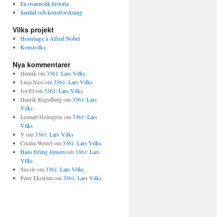
En osannolik historia
Samtid och konstforskning
Vilks projekt
Hommage à Alfred Nobel
Konstvilks
Nya kommentarer
Henrik
om
3361: Lars Vilks
Luca Nesi
om
3361: Lars Vilks
Jor-El
om
3361: Lars Vilks
Henrik Kugelberg
om
3361: Lars
Vilks
Lennart Holmgren
om
3361: Lars
Vilks
V
om
3361: Lars Vilks
Cecilia Wetzel
om
3361: Lars Vilks
Hans Erling Jensen
om
3361: Lars
Vilks
Sussie
om
3361: Lars Vilks
Peter Ekström
om
3361: Lars Vilks