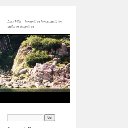
Lars Vilks – konstnären konceptualisten
målaren skulptören