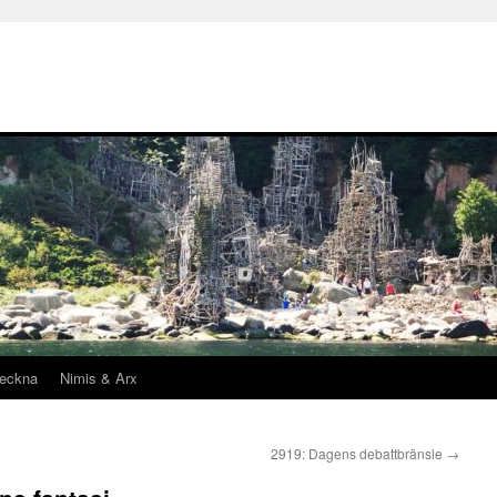
teckna
Nimis & Arx
2919: Dagens debattbränsle
→