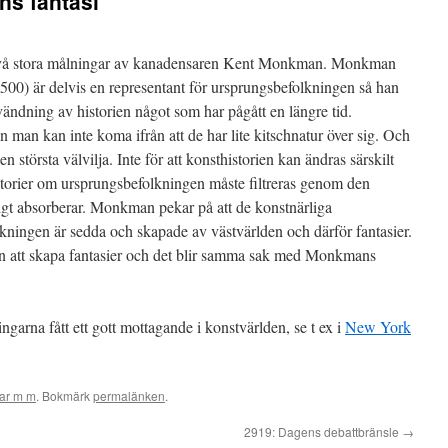
ns fantasi
 två stora målningar av kanadensaren Kent Monkman. Monkman
500) är delvis en representant för ursprungsbefolkningen så han
vändning av historien något som har pågått en längre tid.
 man kan inte koma ifrån att de har lite kitschnatur över sig. Och
största välvilja. Inte för att konsthistorien kan ändras särskilt
istorier om ursprungsbefolkningen måste filtreras genom den
igt absorberar. Monkman pekar på att de konstnärliga
kningen är sedda och skapade av västvärlden och därför fantasier.
n att skapa fantasier och det blir samma sak med Monkmans
arna fått ett gott mottagande i konstvärlden, se t ex i
New York
gar m m
. Bokmärk
permalänken
.
2919: Dagens debattbränsle
→