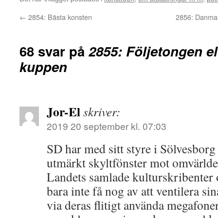
←
2854: Bästa konsten
2856: Danmark
68 svar på
2855: Följetongen el
kuppen
Jor-El
skriver:
2019 20 september kl. 07:03
SD har med sitt styre i Sölvesborg s
utmärkt skyltfönster mot omvärlden
Landets samlade kulturskribenter 
bara inte få nog av att ventilera si
via deras flitigt använda megafon