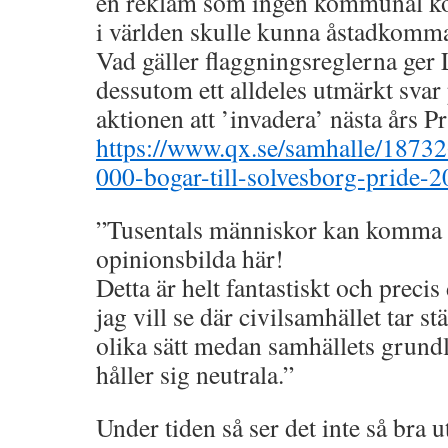
en reklam som ingen kommunal k
i världen skulle kunna åstadkomm
Vad gäller flaggningsreglerna ger
dessutom ett alldeles utmärkt sva
aktionen att ’invadera’ nästa års P
https://www.qx.se/samhalle/18732
000-bogar-till-solvesborg-pride-2
”Tusentals människor kan komma t
opinionsbilda här!
Detta är helt fantastiskt och preci
jag vill se där civilsamhället tar st
olika sätt medan samhällets grundl
håller sig neutrala.”
Under tiden så ser det inte så bra ut