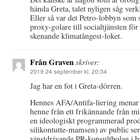
hända Greta, talet nyligen såg verkl
Eller så var det Petro-lobbyn som
proxy-golare till socialtjänsten för
skenande klimatångest-loket.
Från Graven
skriver:
2019 24 september kl. 20:34
Jag har en fot i Greta-dörren.
Hennes AFA/Antifa-liering menar j
henne från ett frikännande från mi
en ideologiskt programmerad prod
silikontutte-mamsen) av public se
vinstdrivande PR-konsultbolag i 