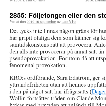
2855: Följetongen eller den s
Postat den
2019 19 september
av
Lars Vilks
Det tycks inte finnas någon gräns för h
har gripit otaliga dem som känner sig kal
samtidskonstens rätt att provocera. Anle
den alls inte provocerar på annat sätt ä
pseudoprovokation. Förutom då att utspe
fenomenal provokation.
KRO:s ordförande, Sara Edström, ger sig
yttrandefriheten utan att hennes uppfat
i den på något sätt har ifrågasatts (
Dagen
Wollin fortsätter tråden om Claude Mon
lyckas med bravaden att anlända till Mo