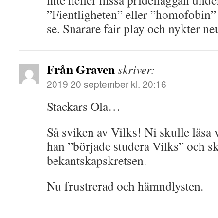
inte heller hissa prideflaggan unde
”Fientligheten” eller ”homofobin” i
se. Snarare fair play och nykter neu
Från Graven
skriver:
2019 20 september kl. 20:16
Stackars Ola…
Så sviken av Vilks! Ni skulle läsa 
han ”började studera Vilks” och sk
bekantskapskretsen.
Nu frustrerad och hämndlysten.