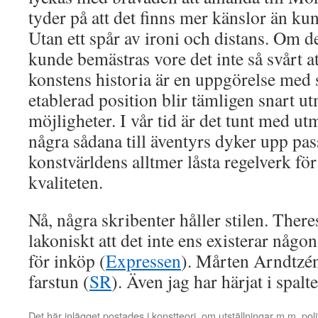
tyder på att det finns mer känslor än ku
Utan ett spår av ironi och distans. Om 
kunde bemästras vore det inte så svårt a
konstens historia är en uppgörelse med s
etablerad position blir tämligen snart u
möjligheter. I vår tid är det tunt med 
några sådana till äventyrs dyker upp pass
konstvärldens alltmer låsta regelverk fö
kvaliteten.
Nå, några skribenter håller stilen. The
lakoniskt att det inte ens existerar någo
för inköp (
Expressen
). Mårten Arndtzén 
farstun (
SR
). Även jag har härjat i spalt
Det här inlägget postades i
konstteori
,
om utställningar m m
,
poli