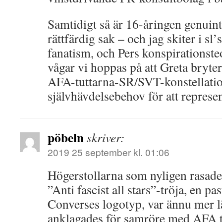
Samtidigt så är 16-åringen genuint
rättfärdig sak – och jag skiter i sl’
fanatism, och Pers konspirationsteo
vågar vi hoppas på att Greta bryter 
AFA-tuttarna-SR/SVT-konstellati
självhävdelsebehov för att represen
pöbeln
skriver:
2019 25 september kl. 01:06
Högerstollarna som nyligen rasad
”Anti fascist all stars”-tröja, en p
Converses logotyp, var ännu mer l
anklagades för samröre med AFA tr