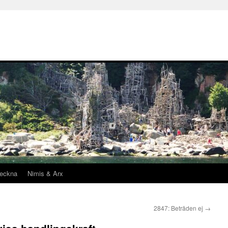
teckna
Nimis & Arx
2847: Beträden ej
→