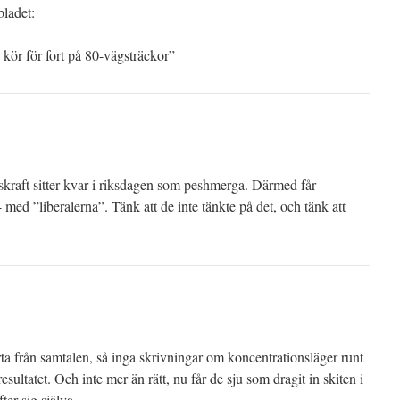
ladet:
o kör för fort på 80-vägsträckor”
kraft sitter kvar i riksdagen som peshmerga. Därmed får
 ”liberalerna”. Tänk att de inte tänkte på det, och tänk att
ta från samtalen, så inga skrivningar om koncentrationsläger runt
utresultatet. Och inte mer än rätt, nu får de sju som dragit in skiten i
ter sig själva.