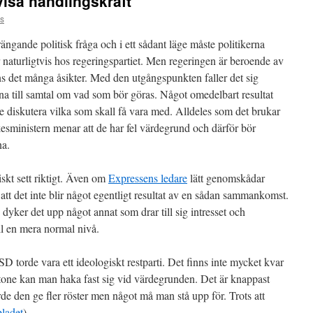
visa handlingskraft
ks
ängande politisk fråga och i ett sådant läge måste politikerna
er naturligtvis hos regeringspartiet. Men regeringen är beroende av
ns det många åsikter. Med den utgångspunkten faller det sig
erna till samtal om vad som bör göras. Något omedelbart resultat
te diskutera vilka som skall få vara med. Alldeles som det brukar
sministern menar att de har fel värdegrund och därför bör
na.
iskt sett riktigt. Även om
Expressens ledare
lätt genomskådar
tt det inte blir något egentligt resultat av en sådan sammankomst.
yker det upp något annat som drar till sig intresset och
ll en mera normal nivå.
D torde vara ett ideologiskt restparti. Det finns inte mycket kvar
tone kan man haka fast sig vid värdegrunden. Det är knappast
orde den ge fler röster men något må man stå upp för. Trots att
ladet
).