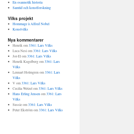
En osannolik historia
Samtid och konstforskning
Vilks projekt
Hommage à Alfred Nobel
Konstvilks
Nya kommentarer
Henrik
om
3361: Lars Vilks
Luca Nesi
om
3361: Lars Vilks
Jor-El
om
3361: Lars Vilks
Henrik Kugelberg
om
3361: Lars
Vilks
Lennart Holmgren
om
3361: Lars
Vilks
V
om
3361: Lars Vilks
Cecilia Wetzel
om
3361: Lars Vilks
Hans Erling Jensen
om
3361: Lars
Vilks
Sussie
om
3361: Lars Vilks
Peter Ekström
om
3361: Lars Vilks