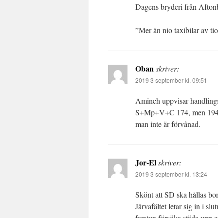
Dagens bryderi från Aftonb
”Mer än nio taxibilar av ti
Oban
skriver:
2019 3 september kl. 09:51
Amineh uppvisar handlings
S+Mp+V+C 174, men 194 med
man inte är förvånad.
Jor-El
skriver:
2019 3 september kl. 13:24
Skönt att SD ska hållas bor
Järvafältet letar sig in i sl
farstun försöka städa upp ef