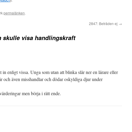
rk
permalänken
.
2847: Beträden ej
→
 skulle visa handlingskraft
git in enligt vissa. Unga som utan att blinka slår ner en lärare eller
är och även misshandlar och dödar oskyldiga djur under
värderingar men börja i rätt ende.