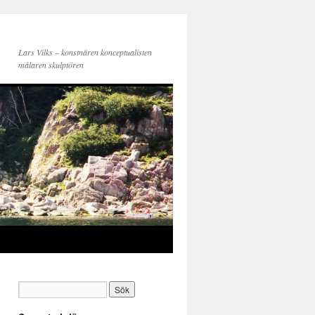
Lars Vilks – konstnären konceptualisten
målaren skulptören