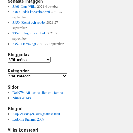
Senaste inläggen
3361: Lars Vilks
2021 4 oktober
3360: Udda konstekonomi
2021 29
september
3359: Konst och mode.
2021 27
september
3358: Litografi och bok
2021 26
september
3357: Osmakligt
2021 22 september
Bloggarkiv
B
l
Kategorier
o
g
K
g
a
a
Sidor
t
r
e
Del 979: Att teckna eller icke teckna
k
g
Nimis & Arx
i
o
v
Blogroll
r
i
Köp teckningen som grafiskt blad
e
Ladonia Biennial 2009
r
Vilks konsteori