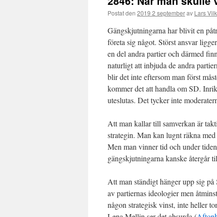
2846: När man skulle 
Postat den
2019 2 september
av
Lars Vil
Gängskjutningarna har blivit en påtr
företa sig något. Störst ansvar ligg
en del andra partier och därmed fin
naturligt att inbjuda de andra parti
blir det inte eftersom man först mås
kommer det att handla om SD. Inrike
uteslutas. Det tycker inte moderater
Att man kallar till samverkan är takt
strategin. Man kan lugnt räkna med a
Men man vinner tid och under tiden d
gängskjutningarna kanske återgår ti
Att man ständigt hänger upp sig på S
av partiernas ideologier men åtmins
någon strategisk vinst, inte heller t
Lena Mellin ser det absurda (
Aftonb