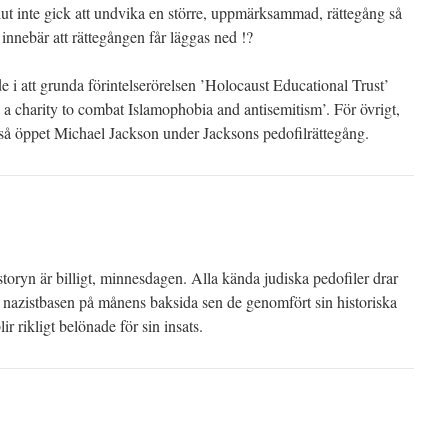
slut inte gick att undvika en större, uppmärksammad, rättegång så
 innebär att rättegången får läggas ned !?
e i att grunda förintelserörelsen ’Holocaust Educational Trust’
 a charity to combat Islamophobia and antisemitism’. För övrigt,
så öppet Michael Jackson under Jacksons pedofilrättegång.
 storyn är billigt, minnesdagen. Alla kända judiska pedofiler drar
ga nazistbasen på månens baksida sen de genomfört sin historiska
ir rikligt belönade för sin insats.