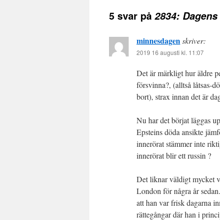
5 svar på
2834: Dagens 
minnesdagen
skriver:
2019 16 augusti kl. 11:07
Det är märkligt hur äldre pe
försvinna?, (alltså låtsas-d
bort), strax innan det är da
Nu har det börjat läggas u
Epsteins döda ansikte jämf
innerörat stämmer inte rikt
innerörat blir ett russin ?
Det liknar väldigt mycket 
London för några år sedan. 
att han var frisk dagarna in
rättegångar där han i princ