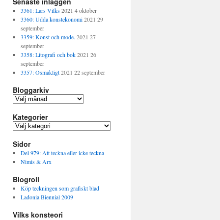
Senaste inläggen
3361: Lars Vilks
2021 4 oktober
3360: Udda konstekonomi
2021 29
september
3359: Konst och mode.
2021 27
september
3358: Litografi och bok
2021 26
september
3357: Osmakligt
2021 22 september
Bloggarkiv
B
l
Kategorier
o
g
K
g
a
a
Sidor
t
r
e
Del 979: Att teckna eller icke teckna
k
g
Nimis & Arx
i
o
v
Blogroll
r
i
Köp teckningen som grafiskt blad
e
Ladonia Biennial 2009
r
Vilks konsteori