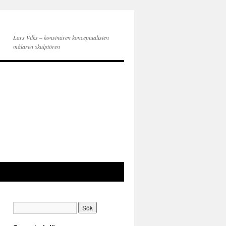
Lars Vilks – konstnären konceptualisten
målaren skulptören