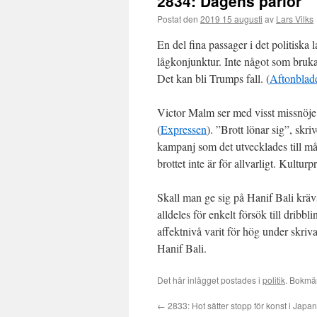
2834: Dagens pärlor
Postat den
2019 15 augusti
av
Lars Vilks
En del fina passager i det politisk
lågkonjunktur. Inte något som bruka
Det kan bli Trumps fall. (
Aftonblad
Victor Malm ser med visst missnöje 
(
Expressen
). ”Brott lönar sig”, sk
kampanj som det utvecklades till mås
brottet inte är för allvarligt. Kult
Skall man ge sig på Hanif Bali kräv
alldeles för enkelt försök till dribbli
affektnivå varit för hög under skriva
Hanif Bali.
Det här inlägget postades i
politik
. Bokmä
←
2833: Hot sätter stopp för konst i Japan