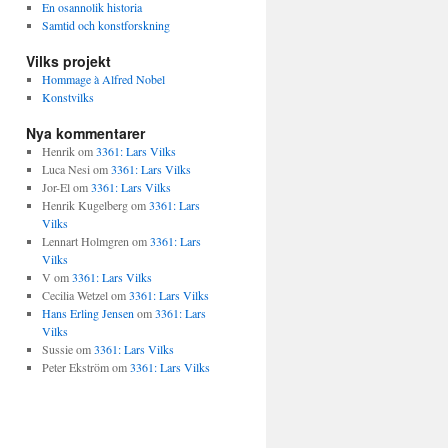
En osannolik historia
Samtid och konstforskning
Vilks projekt
Hommage à Alfred Nobel
Konstvilks
Nya kommentarer
Henrik
om
3361: Lars Vilks
Luca Nesi
om
3361: Lars Vilks
Jor-El
om
3361: Lars Vilks
Henrik Kugelberg
om
3361: Lars
Vilks
Lennart Holmgren
om
3361: Lars
Vilks
V
om
3361: Lars Vilks
Cecilia Wetzel
om
3361: Lars Vilks
Hans Erling Jensen
om
3361: Lars
Vilks
Sussie
om
3361: Lars Vilks
Peter Ekström
om
3361: Lars Vilks