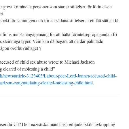
grovt kriminella personer som startar stiftelser för förintelsen
et.
ekt för sanningen och för att sådana stiftelser är ett lätt sätt att få
te finns minsta engagemang för att hålla förintelsepropagandan fri
ens slemmiga typer. Vem kan då begära att de där påhittade
 någon överhuvudtaget ?
accused of child sex abuse wrote to Michael Jackson
g cleared of molesting a child”
uk/news/article-3123403/Labour-peer-Lord-Janner-accused-child-
ackson-congratulating-cleared-molesting-child.html
t inser du väl? Den nazistiska månbasen erbjuder skön avkoppling