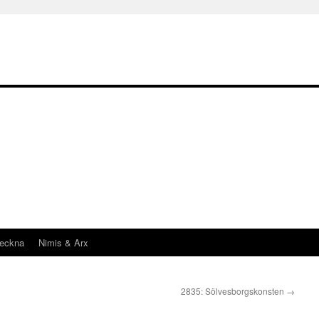
teckna
Nimis & Arx
2835: Sölvesborgskonsten
→