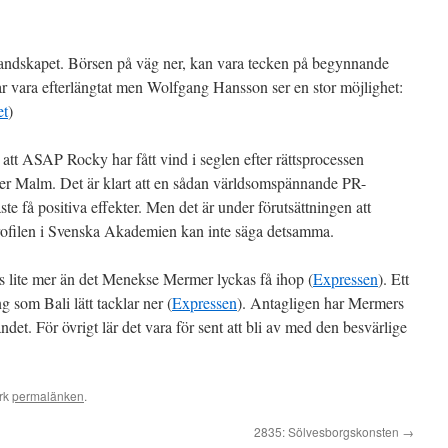
a landskapet. Börsen på väg ner, kan vara tecken på begynnande
r vara efterlängtat men Wolfgang Hansson ser en stor möjlighet:
et
)
att ASAP Rocky har fått vind i seglen efter rättsprocessen
river Malm. Det är klart att en sådan världsomspännande PR-
te få positiva effekter. Men det är under förutsättningen att
urprofilen i Svenska Akademien kan inte säga detsamma.
s lite mer än det Menekse Mermer lyckas få ihop (
Expressen
). Ett
ng som Bali lätt tacklar ner (
Expressen
). Antagligen har Mermers
ndet. För övrigt lär det vara för sent att bli av med den besvärlige
rk
permalänken
.
2835: Sölvesborgskonsten
→