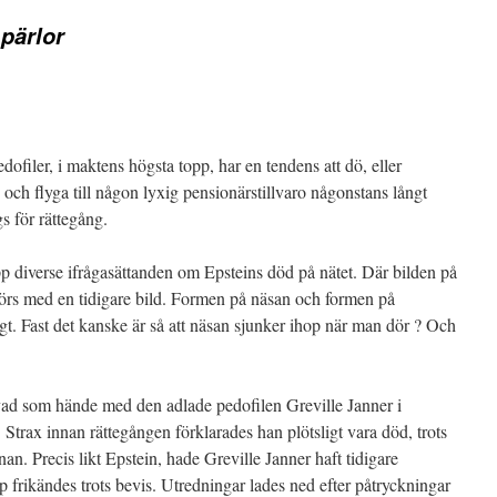
pärlor
dofiler, i maktens högsta topp, har en tendens att dö, eller
ö och flyga till någon lyxig pensionärstillvaro någonstans långt
gs för rättegång.
pp diverse ifrågasättanden om Epsteins död på nätet. Där bilden på
örs med en tidigare bild. Formen på näsan och formen på
igt. Fast det kanske är så att näsan sjunker ihop när man dör ? Och
vad som hände med den adlade pedofilen Greville Janner i
Strax innan rättegången förklarades han plötsligt vara död, trots
nan. Precis likt Epstein, hade Greville Janner haft tidigare
ip frikändes trots bevis. Utredningar lades ned efter påtryckningar