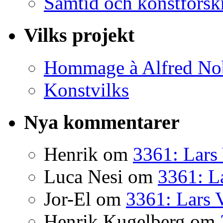
Samtid och konstforsk
Vilks projekt
Hommage à Alfred No
Konstvilks
Nya kommentarer
Henrik
om
3361: Lars 
Luca Nesi
om
3361: La
Jor-El
om
3361: Lars 
Henrik Kugelberg
om