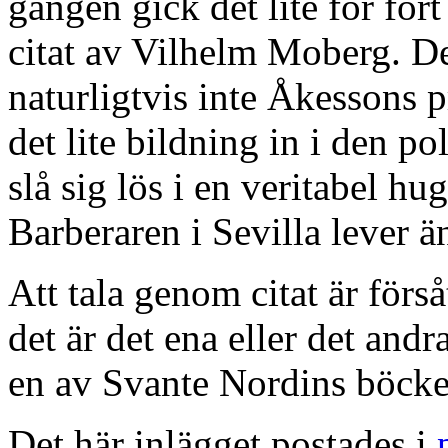
gången gick det lite för fo
citat av Vilhelm Moberg. Det
naturligtvis inte Åkessons p
det lite bildning in i den p
slå sig lös i en veritabel h
Barberaren i Sevilla lever än
Att tala genom citat är förs
det är det ena eller det andr
en av Svante Nordins böcker 
Det här inlägget postades i