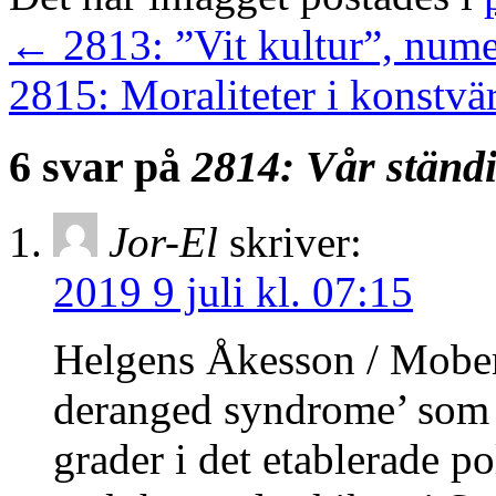
←
2813: ”Vit kultur”, numer
2815: Moraliteter i konstv
6 svar på
2814: Vår ständi
Jor-El
skriver:
2019 9 juli kl. 07:15
Helgens Åkesson / Mober
deranged syndrome’ som u
grader i det etablerade po