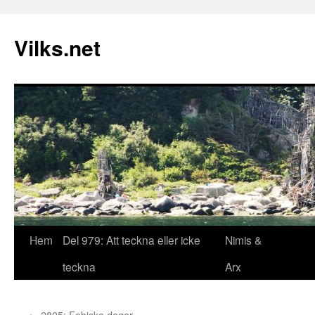
Vilks.net
Hem
Del 979: Att teckna eller icke
Nimis &
Hoppa
teckna
Arx
till
innehåll
←
2805: Fobiska dagar