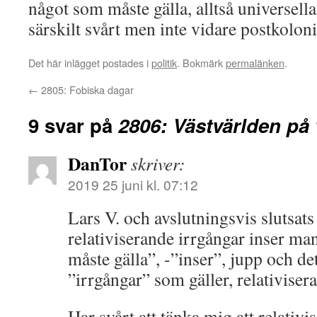
något som måste gälla, alltså universella
särskilt svårt men inte vidare postkoloni
Det här inlägget postades i
politik
. Bokmärk
permalänken
.
←
2805: Fobiska dagar
9 svar på
2806: Västvärlden p
DanTor
skriver:
2019 25 juni kl. 07:12
Lars V. och avslutningsvis slutsats
relativiserande irrgångar inser man
måste gälla”, -”inser”, jupp och de
”irrgångar” som gäller, relativiser
Har svårt att tänka mig att relativi