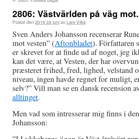
2806: Västvärlden på väg mo
Postat den
2019 24 juni
av
Lars Vilks
Sven Anders Johansson recenserar Run
mot vesten” (
Aftonbladet
). Författaren
er skrevet for at finde ud af noget, jeg i
kan det være, at Vesten, der har overvund
præsteret frihed, fred, lighed, velstand 
niveau, ingen havde regnet for muligt, er 
selv?” Vill man se en dansk recension av
alltinget
.
Men vad som intresserar mig finns i den
Johansson:
”I Lykkebergs ögon är Väst åtråvärt run