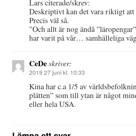
Lars citerade/skrev:
Deskriptivt kan det vara riktigt att 
Precis väl så.
”Och allt är nog ändå ”läropengar”
har varit på vår… samhälleliga väg
CeDe
skriver:
2019 27 juni kl. 10:33
Kina har c.a 1/5 av världsbefolknin
plätten” som till ytan är något mi
eller hela USA.
Lämna ett svar