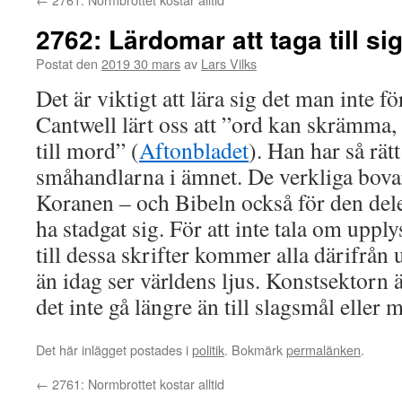
2762: Lärdomar att taga till si
Postat den
2019 30 mars
av
Lars Vilks
Det är viktigt att lära sig det man inte fö
Cantwell lärt oss att ”ord kan skrämma, 
till mord” (
Aftonbladet
). Han har så rät
småhandlarna i ämnet. De verkliga bova
Koranen – och Bibeln också för den del
ha stadgat sig. För att inte tala om uppl
till dessa skrifter kommer alla därifrån
än idag ser världens ljus. Konstsektorn 
det inte gå längre än till slagsmål eller 
Det här inlägget postades i
politik
. Bokmärk
permalänken
.
←
2761: Normbrottet kostar alltid