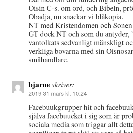
Oisin C-s. om ord, och Bibeln, pr
Obadja, nu snackar vi blåkopia.
NT med Kristendomen och Sonen är
GT dock NT och som du antyder, ”
vantolkats sedvanligt mänskligt oc
verkliga bovarna med sin Oisnosa
småhandlare.
bjarne
skriver:
2019 31 mars kl. 10:24
Facebuukgrupper hit och facebuukg
själva facebuucket i sig som är pro
sociala media som triggar allt det
egentligen inget skäl att vara så h