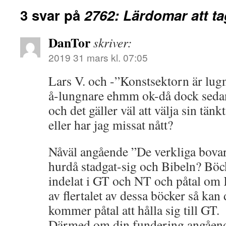
3 svar på
2762: Lärdomar att tag
DanTor
skriver:
2019 31 mars kl. 07:05
Lars V. och -”Konstsektorn är lug
å-lungnare ehmm ok-då dock seda
och det gäller väl att välja sin tänkt
eller har jag missat nått?
Nåväl angående ”De verkliga bovar
hurdå stadgat-sig och Bibeln? Böc
indelat i GT och NT och påtal om
av flertalet av dessa böcker så kan
kommer påtal att hålla sig till GT.
Därmed om din fundering angåen