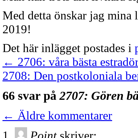
Med detta önskar jag mina läs
2019!
Det här inlägget postades i
←
2706: våra bästa estradö
2708: Den postkoloniala be
66 svar på
2707: Gören bä
←
Äldre kommentarer
Point
skriver: