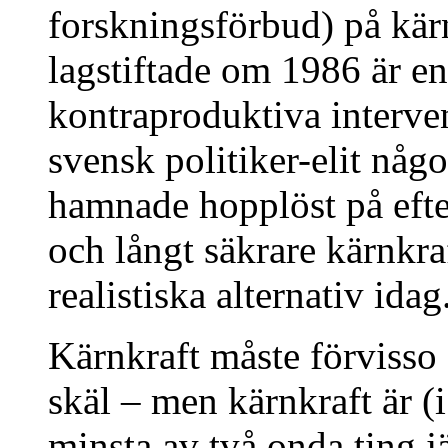
forskningsförbud) på kär
lagstiftade om 1986 är e
kontraproduktiva interve
svensk politiker-elit någo
hamnade hopplöst på efte
och långt säkrare kärnkr
realistiska alternativ idag
Kärnkraft måste förvisso 
skäl – men kärnkraft är (i
minsta av två onda ting j