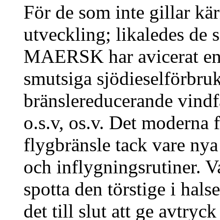
För de som inte gillar kär
utveckling; likaledes de s
MAERSK har avicerat en k
smutsiga sjödieselförbru
bränslereducerande vindfå
o.s.v, os.v. Det moderna
flygbränsle tack vare nya 
och inflygningsrutiner. Va
spotta den törstige i hal
det till slut att ge avtryc