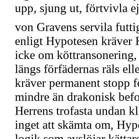
upp, sjung ut, förtvivla e
von Gravens servila futt
enligt Hypotesen kräver 
icke om köttransonering,
längs förfädernas räls el
kräver permanent stopp f
mindre än drakonisk bef
Herrens trofasta undan k
inget att skämta om, Hyp
logik som avslöjar kätta