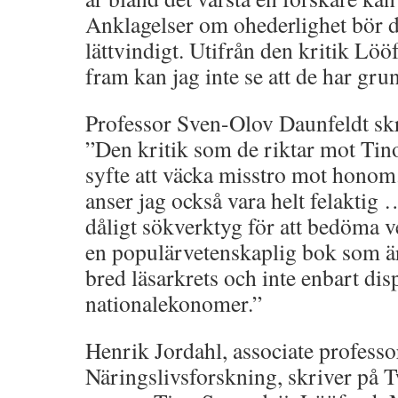
Anklagelser om ohederlighet bör d
lättvindigt. Utifrån den kritik Lö
fram kan jag inte se att de har gru
Professor Sven-Olov Daunfeldt sk
”Den kritik som de riktar mot Tino
syfte att väcka misstro mot honom.
anser jag också vara helt felaktig 
dåligt sökverktyg för att bedöma 
en populärvetenskaplig bok som är
bred läsarkrets och inte enbart dis
nationalekonomer.”
Henrik Jordahl, associate professor
Näringslivsforskning, skriver på 