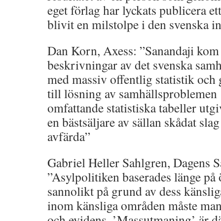
eget förlag har lyckats publicera e
blivit en milstolpe i den svenska i
Dan Korn, Axess: ”Sanandaji kom
beskrivningar av det svenska samh
med massiv offentlig statistik och
till lösning av samhällsprobleme
omfattande statistiska tabeller utgi
en bästsäljare av sällan skådat slag 
avfärda”
Gabriel Heller Sahlgren, Dagens S
”Asylpolitiken baserades länge på
sannolikt på grund av dess känsli
inom känsliga områden måste man t
och evidens. ’Massutmaning’ är d