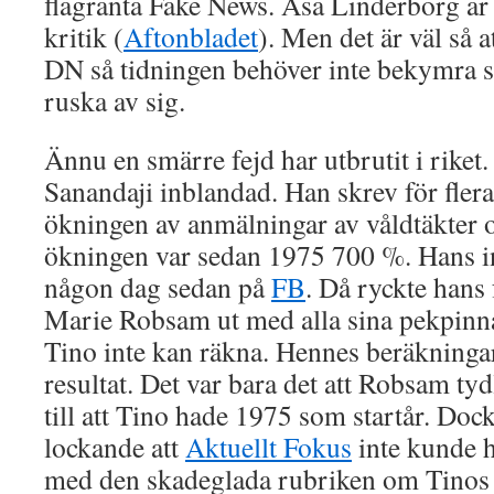
flagranta Fake News. Åsa Linderborg är i
kritik (
Aftonbladet
). Men det är väl så a
DN så tidningen behöver inte bekymra s
ruska av sig.
Ännu en smärre fejd har utbrutit i riket.
Sanandaji inblandad. Han skrev för fle
ökningen av anmälningar av våldtäkter o
ökningen var sedan 1975 700 %. Hans in
någon dag sedan på
FB
. Då ryckte hans 
Marie Robsam ut med alla sina pekpinna
Tino inte kan räkna. Hennes beräkningar 
resultat. Det var bara det att Robsam ty
till att Tino hade 1975 som startår. Doc
lockande att
Aktuellt Fokus
inte kunde hå
med den skadeglada rubriken om Tinos 