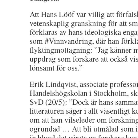
Att Hans Lööf var villig att förfal
vetenskaplig granskning för att s
förklaras av hans ideologiska en
som #Vinnvandring, där han förkl
flyktingmottagning: ”Jag känner mi
uppdrag som forskare att också visa
lönsamt för oss.”
Erik Lindqvist, associate professo
Handelshögskolan i Stockholm, skri
SvD (20/5): ”Dock är hans samman
litteraturen säger i allt väsentligt
om att han vilseleder om forsknin
ogrundad … Att bli utmålad som in
är bland det värsta en forskare kan 