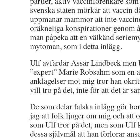
partier, aktiv vaccinförenkare som 
svenska staten mörkar att vaccin 
uppmanar mammor att inte vaccine
oräkneliga konspirationer genom år
man påpeka att en välkänd seriemy
mytoman, som i detta inlägg.
Ulf avfärdar Assar Lindbeck men 
”expert” Marie Robsahm som en ak
anklagelser mot mig tror han okrit
vill tro på det, inte för att det är san
De som delar falska inlägg gör bort
jag att folk ljuger om mig och att
som Ulf tror på det, men som Ulf
dessa självmål att han förlorar anse