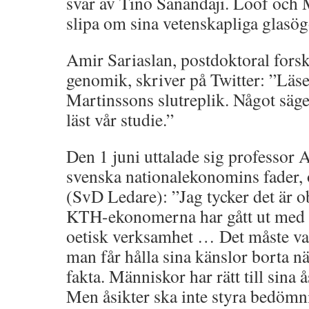
svar av Tino Sanandaji. Lööf och
slipa om sina vetenskapliga glasög
Amir Sariaslan, postdoktoral forsk
genomik, skriver på Twitter: ”Läs
Martinssons slutreplik. Något säger
läst vår studie.”
Den 1 juni uttalade sig professor 
svenska nationalekonomins fader, 
(SvD Ledare): ”Jag tycker det är ob
KTH-ekonomerna har gått ut med 
oetisk verksamhet … Det måste var
man får hålla sina känslor borta n
fakta. Människor har rätt till sina 
Men åsikter ska inte styra bedömn