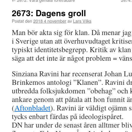
2673: Dagens groll
Postat den
2018 4 november
av
Lars Vilks
Man bör akta sig för klan. Då menar jag
i Sverige utan att överhuvudtaget kritise
typiskt identitetsbegrepp. Kritik av klan
säga att det inte är något problem = väns
Sinziana Ravini har recenserat Johan L
Brinkemos antologi ”Klanen”. Ravini dr
utbredda folksjukdomen ”obehag” och kan
ankare genom att påtala att hon funnit ä
(
Aftonbladet
). Ravini är väldigt ojämn 
tycks enbart färdas på ideologispåret.
DN har under de senast åren alltmer blivi