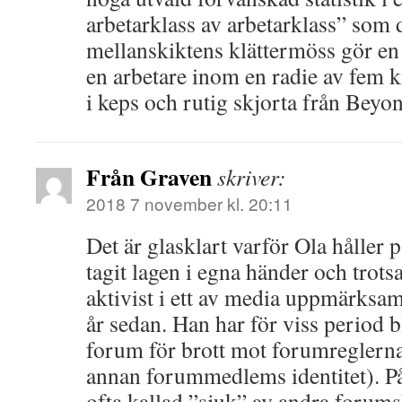
arbetarklass av arbetarklass” som d
mellanskiktens klättermöss gör en 
en arbetare inom en radie av fem 
i keps och rutig skjorta från Beyo
Från Graven
skriver:
2018 7 november kl. 20:11
Det är glasklart varför Ola håller p
tagit lagen i egna händer och trots
aktivist i ett av media uppmärksam
år sedan. Han har för viss period b
forum för brott mot forumreglerna
annan forummedlems identitet). På
ofta kallad ”sjuk” av andra forum