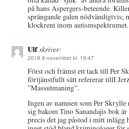
på hans Aspergers-beteende. Killen 
språngande galen nödvändigtvis; m
klockrent inom autismspektrumet.
Ulf
skriver:
2018 8 november kl. 19:47
Först och främst ett tack till Per S
förtjänstfullt sätt refererar tillI J
”Massutmaning”.
Ingen av namnen som Per Skrylle r
sig bakom Tino Sanandajis bok är 
precis det jag påstod i mitt inlägg
inget stöd bland kriminologer för 