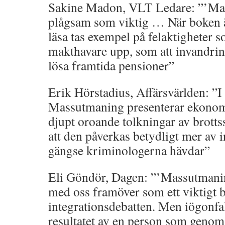
Sakine Madon, VLT Ledare: ”’Mas
plågsam som viktig … När boken ä
läsa tas exempel på felaktigheter 
makthavare upp, som att invandrin
lösa framtida pensioner”
Erik Hörstadius, Affärsvärlden: ”I
Massutmaning presenterar ekonom
djupt oroande tolkningar av brotts
att den påverkas betydligt mer av 
gängse kriminologerna hävdar”
Eli Göndör, Dagen: ”’Massutmani
med oss framöver som ett viktigt b
integrationsdebatten. Men iögonfal
resultatet av en person som genom