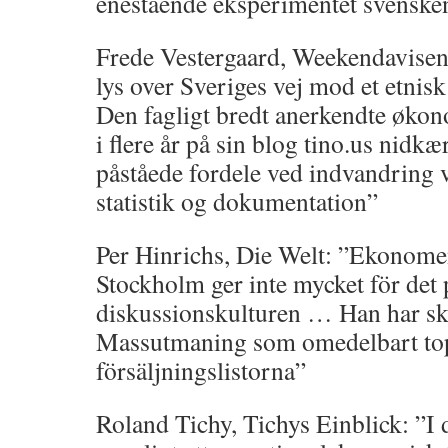
enestående eksperimentet svensken
Frede Vestergaard, Weekendavisen
lys over Sveriges vej mod et etni
Den fagligt bredt anerkendte øko
i flere år på sin blog tino.us nidkæ
påståede fordele ved indvandring v
statistik og dokumentation”
Per Hinrichs, Die Welt: ”Ekonome
Stockholm ger inte mycket för det
diskussionskulturen … Han har sk
Massutmaning som omedelbart to
försäljningslistorna”
Roland Tichy, Tichys Einblick: ”I d