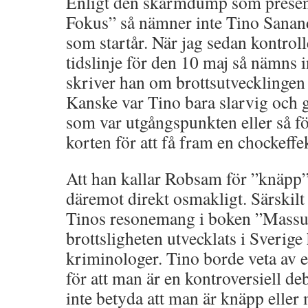
Enligt den skärmdump som present
Fokus” så nämner inte Tino Sanan
som startår. När jag sedan kontro
tidslinje för den 10 maj så nämns 
skriver han om brottsutvecklingen
Kanske var Tino bara slarvig och g
som var utgångspunkten eller så f
korten för att få fram en chockeffe
Att han kallar Robsam för ”knäpp
däremot direkt osmakligt. Särskilt
Tinos resonemang i boken ”Mass
brottsligheten utvecklats i Sverige 
kriminologer. Tino borde veta av e
för att man är en kontroversiell de
inte betyda att man är knäpp elle