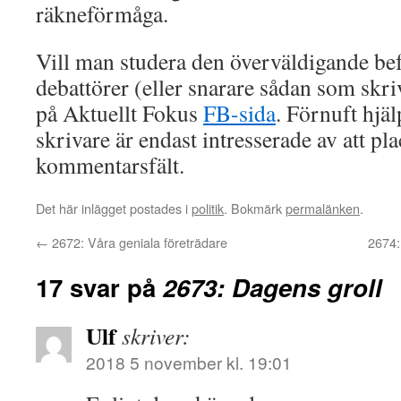
räkneförmåga.
Vill man studera den överväldigande b
debattörer (eller snarare sådan som skr
på Aktuellt Fokus
FB-sida
. Förnuft hjä
skrivare är endast intresserade av att plac
kommentarsfält.
Det här inlägget postades i
politik
. Bokmärk
permalänken
.
←
2672: Våra geniala företrädare
2674:
17 svar på
2673: Dagens groll
Ulf
skriver:
2018 5 november kl. 19:01