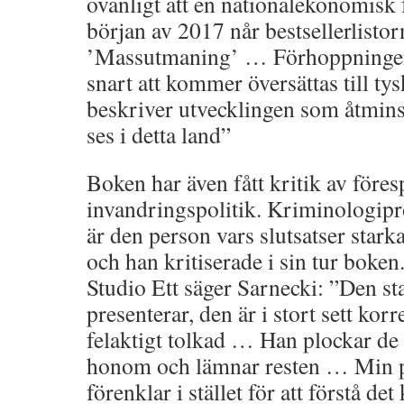
ovanligt att en nationalekonomisk 
början av 2017 når bestsellerlisto
’Massutmaning’ … Förhoppningen 
snart att kommer översättas till ty
beskriver utvecklingen som åtmins
ses i detta land”
Boken har även fått kritik av före
invandringspolitik. Kriminologipr
är den person vars slutsatser starka
och han kritiserade i sin tur bok
Studio Ett säger Sarnecki: ”Den st
presenterar, den är i stort sett kor
felaktigt tolkad … Han plockar de
honom och lämnar resten … Min p
förenklar i stället för att förstå de