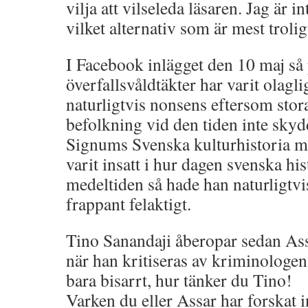
vilja att vilseleda läsaren. Jag är i
vilket alternativ som är mest trolig
I Facebook inlägget den 10 maj så 
överfallsvåldtäkter har varit olagl
naturligtvis nonsens eftersom stor
befolkning vid den tiden inte skyd
Signums Svenska kulturhistoria m
varit insatt i hur dagen svenska his
medeltiden så hade han naturligtvis
frappant felaktigt.
Tino Sanandaji åberopar sedan As
när han kritiseras av kriminologen
bara bisarrt, hur tänker du Tino!
Varken du eller Assar har forskat