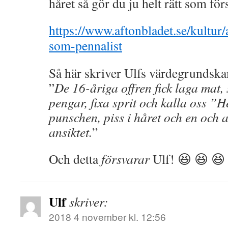
håret så gör du ju helt rätt som fö
https://www.aftonbladet.se/kultur
som-pennalist
Så här skriver Ulfs värdegrundska
”
De 16-åriga offren fick laga mat, 
pengar, fixa sprit och kalla oss ”He
punschen, piss i håret och en och 
ansiktet.
”
Och detta
försvarar
Ulf! 😆 😆 😆
Ulf
skriver:
2018 4 november kl. 12:56