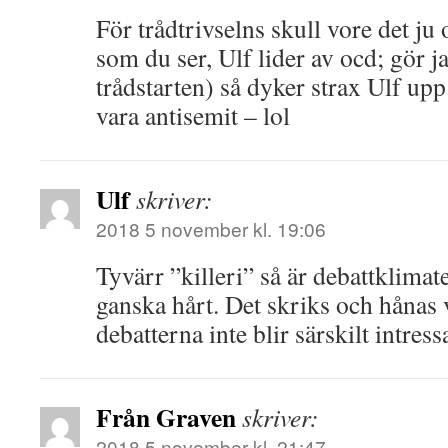
För trådtrivselns skull vore det ju
som du ser, Ulf lider av ocd; gör j
trådstarten) så dyker strax Ulf upp
vara antisemit – lol
Ulf
skriver:
2018 5 november kl. 19:06
Tyvärr ”killeri” så är debattklimate
ganska hårt. Det skriks och hånas v
debatterna inte blir särskilt intress
Från Graven
skriver:
2018 5 november kl. 21:47