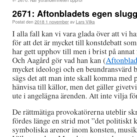
2671: Aftonbladets egen slug
Postat den
2018 1 november
av
Lars Vilks
I alla fall kan vi vara glada över att vi 
för att det är mycket till konstdebatt s
har gett upphov till men i brist på annat f
Och Aagård gör vad han kan (
Aftonblad
mycket ideologi och en beundransvärd b
sägs det att man inte skall komma med p
hänvisa till källor, men det gäller givet
ute i angelägna ärenden. Att inte vilja för
De rättmätiga provokatörerna uteblir sk
fördes länge en strid mot ”det politiskt 
symboliska arenor inom konsten, musike