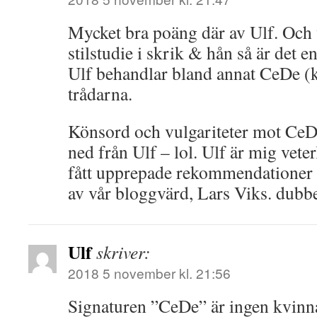
Mycket bra poäng där av Ulf. Och 
stilstudie i skrik & hån så är det e
Ulf behandlar bland annat CeDe (k
trådarna.
Könsord och vulgariteter mot CeDe
ned från Ulf – lol. Ulf är mig vet
fått upprepade rekommendationer at
av vår bloggvärd, Lars Viks. dubbe
Ulf
skriver:
2018 5 november kl. 21:56
Signaturen ”CeDe” är ingen kvinna 