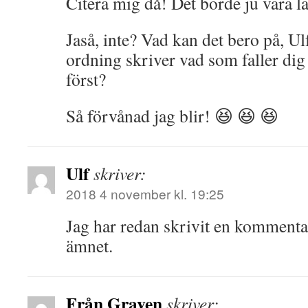
Citera mig då! Det borde ju vara lät
Jaså, inte? Vad kan det bero på, Ul
ordning skriver vad som faller dig 
först?
Så förvånad jag blir! 😆 😆 😆
Ulf
skriver:
2018 4 november kl. 19:25
Jag har redan skrivit en kommenta
ämnet.
Från Graven
skriver: