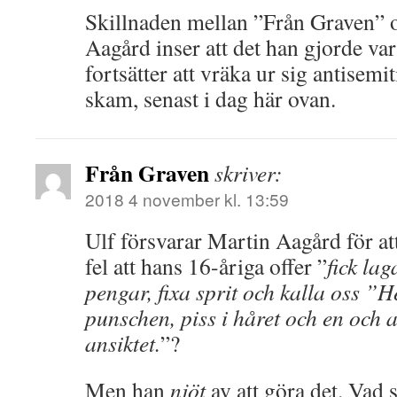
Skillnaden mellan ”Från Graven” o
Aagård inser att det han gjorde var
fortsätter att vräka ur sig antisem
skam, senast i dag här ovan.
Från Graven
skriver:
2018 4 november kl. 13:59
Ulf försvarar Martin Aagård för at
fel att hans 16-åriga offer ”
fick lag
pengar, fixa sprit och kalla oss ”He
punschen, piss i håret och en och 
ansiktet.
”?
Men han
njöt
av att göra det. Vad