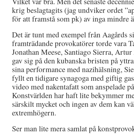
Vilket var bra. Men det senaste decenni
krig beslagtagits (jag undviker ordet ”a
för att framstå som pk) av inga mindre 
Det är tunt med exempel från Aagårds s
framträdande provokatörer torde vara T
Jonathan Meese, Santiago Sierra, Artur
gav sig på den kubanska bristen på yttr
sina performance med nazihälsning, Sie
fyllt en tidigare synagoga med giftig ga
video med nakentafatt som anspelade på
Konstvärlden har haft lite bekymmer me
särskilt mycket och ingen av dem kan v
extremhögern.
Ser man lite mera samlat på konstprovok