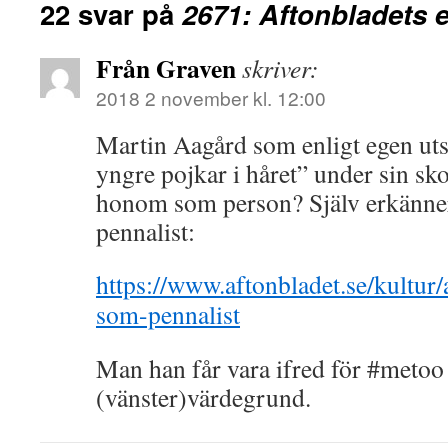
22 svar på
2671: Aftonbladets 
Från Graven
skriver:
2018 2 november kl. 12:00
Martin Aagård som enligt egen utsa
yngre pojkar i håret” under sin sk
honom som person? Själv erkänner 
pennalist:
https://www.aftonbladet.se/kultur
som-pennalist
Man han får vara ifred för #metoo 
(vänster)värdegrund.