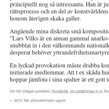
principiellt nog så intressanta. Han är j
rättsprocess och en del av konstvärldens 
honom återigen skaka galler.
Angående mina diskreta små kompositio
”Lars Vilks är en annan gammal anarko
snubblat in i den välkomnande nationa
desperat behöver yttrandefrihetsmartyre
En lyckad provokation måste drabba kon
initierade medlemmar. Att t ex skåda hu
hoppar jämfota i sina spalter är ett gott 
Det här inlägget postades i
Konstkritik
,
om utställningar m m
. B
←
2670: När yttrandefriheten upprör