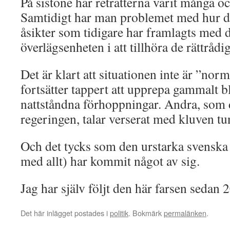
På sistone har reträtterna varit många 
Samtidigt har man problemet med hur det 
åsikter som tidigare har framlagts med d
överlägsenheten i att tillhöra de rättrådig
Det är klart att situationen inte är ”nor
fortsätter tappert att upprepa gammalt 
nattståndna förhoppningar. Andra, som
regeringen, talar verserat med kluven tu
Och det tycks som den urstarka svenska
med allt) har kommit något av sig.
Jag har själv följt den här farsen sedan 
Det här inlägget postades i
politik
. Bokmärk
permalänken
.