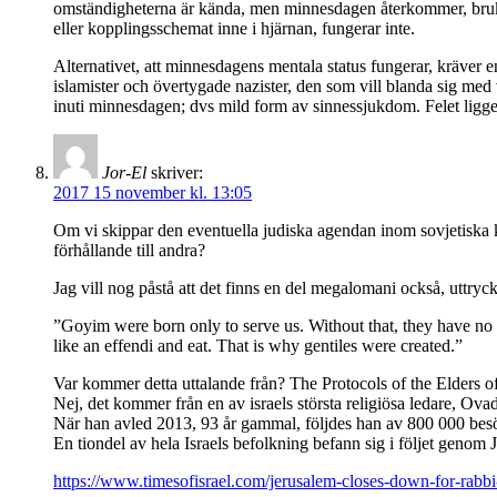
omständigheterna är kända, men minnesdagen återkommer, brukar
eller kopplingsschemat inne i hjärnan, fungerar inte.
Alternativet, att minnesdagens mentala status fungerar, kräver e
islamister och övertygade nazister, den som vill blanda sig med
inuti minnesdagen; dvs mild form av sinnessjukdom. Felet ligge
Jor-El
skriver:
2017 15 november kl. 13:05
Om vi skippar den eventuella judiska agendan inom sovjetiska k
förhållande till andra?
Jag vill nog påstå att det finns en del megalomani också, uttryckt
”Goyim were born only to serve us. Without that, they have no p
like an effendi and eat. That is why gentiles were created.”
Var kommer detta uttalande från? The Protocols of the Elders o
Nej, det kommer från en av israels största religiösa ledare, Ova
När han avled 2013, 93 år gammal, följdes han av 800 000 besöka
En tiondel av hela Israels befolkning befann sig i följet genom 
https://www.timesofisrael.com/jerusalem-closes-down-for-rabbi