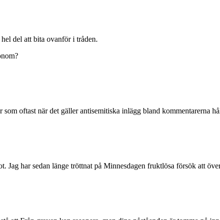
el del att bita ovanför i tråden.
 honom?
 som oftast när det gäller antisemitiska inlägg bland kommentarerna håll
ågot. Jag har sedan länge tröttnat på Minnesdagen fruktlösa försök att ö