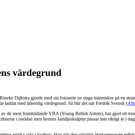
ens värdegrund
ineke Dijkstra gjorde med sin fotoserie av unga människor på en strand 
 är laddat med tidsenlig värdegrund. Så blir det när Fredrik Svensk (
Aft
 av de mest framträdande YBA (Young British Artists), har gjort ett m
iserar i onödan men hennes familjeskulptur passar inte riktigt in i da
gstidens mörka sida i Sydney. Han gör den ständigt återkommande reflek