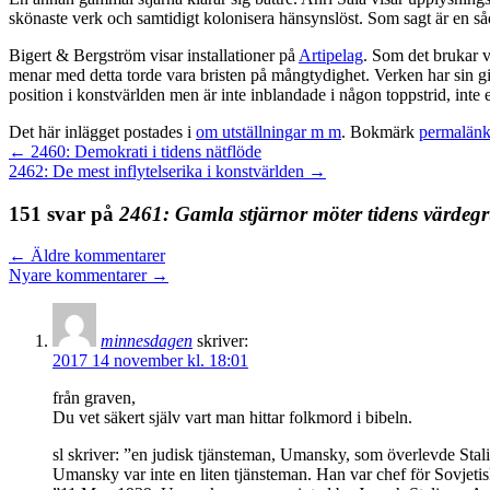
skönaste verk och samtidigt kolonisera hänsynslöst. Som sagt är en sådan
Bigert & Bergström visar installationer på
Artipelag
. Som det brukar 
menar med detta torde vara bristen på mångtydighet. Verken har sin gi
position i konstvärlden men är inte inblandade i någon toppstrid, inte 
Det här inlägget postades i
om utställningar m m
. Bokmärk
permalän
←
2460: Demokrati i tidens nätflöde
2462: De mest inflytelserika i konstvärlden
→
151 svar på
2461: Gamla stjärnor möter tidens värdeg
←
Äldre kommentarer
Nyare kommentarer
→
minnesdagen
skriver:
2017 14 november kl. 18:01
från graven,
Du vet säkert själv vart man hittar folkmord i bibeln.
sl skriver: ”en judisk tjänsteman, Umansky, som överlevde Stali
Umansky var inte en liten tjänsteman. Han var chef för Sovjetis