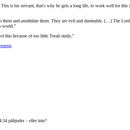
his is his servant, that’s why he gets a long life, to work well for this
 to them and annihilate them. They are evil and damnable. […] The Lord 
s world.”
of this because of too little Torah study.”
tements
:34 påbjuder – eller inte?