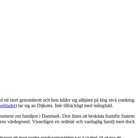
ett stort genombrott och hon håller sig alltjämt på hög nivå (ranking
onbladet
) tar sig an Dijkstra. Inte tillräckligt med mångfald.
onument om familjen i Danmark. Den finns att beskåda framför Statens
gens värdegrund. Visserligen en ordinär och vardaglig familj men dock
tionen att man under upplysningstiden var kapabel att skapa de