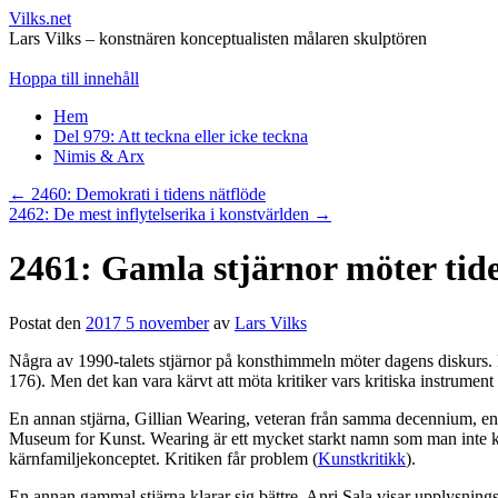
Vilks.net
Lars Vilks – konstnären konceptualisten målaren skulptören
Hoppa till innehåll
Hem
Del 979: Att teckna eller icke teckna
Nimis & Arx
←
2460: Demokrati i tidens nätflöde
2462: De mest inflytelserika i konstvärlden
→
2461: Gamla stjärnor möter tid
Postat den
2017 5 november
av
Lars Vilks
Några av 1990-talets stjärnor på konsthimmeln möter dagens diskurs. R
176). Men det kan vara kärvt att möta kritiker vars kritiska instrument
En annan stjärna, Gillian Wearing, veteran från samma decennium, en
Museum for Kunst. Wearing är ett mycket starkt namn som man inte krit
kärnfamiljekonceptet. Kritiken får problem (
Kunstkritikk
).
En annan gammal stjärna klarar sig bättre. Anri Sala visar upplysnin