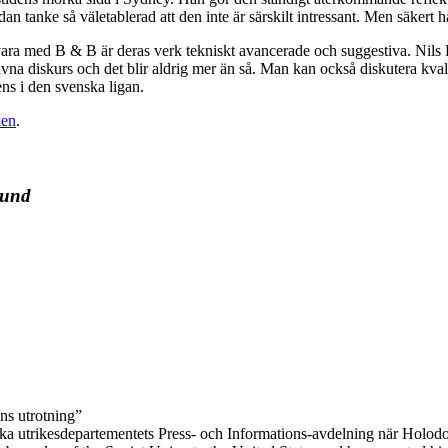
 tanke så väletablerad att den inte är särskilt intressant. Men säkert har
vara med B & B är deras verk tekniskt avancerade och suggestiva. Nils 
vna diskurs och det blir aldrig mer än så. Man kan också diskutera kva
ens i den svenska ligan.
ken
.
rund
ns utrotning”
ka utrikesdepartementets Press- och Informations-avdelning när Holodomo