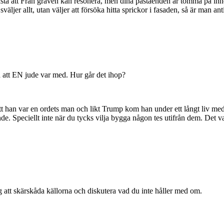
stå att Från graven kan resonera, men dina påståenden är tomma på inneh
sväljer allt, utan väljer att försöka hitta sprickor i fasaden, så är man a
på att EN jude var med. Hur går det ihop?
tt han var en ordets man och likt Trump kom han under ett långt liv med
e. Speciellt inte när du tycks vilja bygga någon tes utifrån dem. Det va
ig att skärskåda källorna och diskutera vad du inte håller med om.