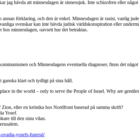
 jag hävda att minnesdagen är sinnessjuk. Inte schizofren eller något
n annan förklaring, och den är enkel. Minnesdagen är rasist, vanlig judeh
 vanliga svenskar kan inte hävda judisk världskonspiration eller under
r hos minnesdagen, oavsett hur det betraktas.
ommunismen och Minnesdagens eventuella diagnoser, finns det något kvar
 ganska klart och tydligt på sina håll.
lace in the world – only to serve the People of Israel. Why are gentiles
f Zion, eller en krönika hos Nordfront baserad på samma skrift?
dia Yosef.
re till den sista vilan.
Jerusalem.
-ovadia-yosefs-funeral/