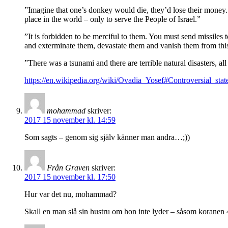
”Imagine that one’s donkey would die, they’d lose their money. T
place in the world – only to serve the People of Israel.”
”It is forbidden to be merciful to them. You must send missiles
and exterminate them, devastate them and vanish them from thi
”There was a tsunami and there are terrible natural disasters, all 
https://en.wikipedia.org/wiki/Ovadia_Yosef#Controversial_sta
mohammad
skriver:
2017 15 november kl. 14:59
Som sagts – genom sig själv känner man andra…;))
Från Graven
skriver:
2017 15 november kl. 17:50
Hur var det nu, mohammad?
Skall en man slå sin hustru om hon inte lyder – såsom koranen 4