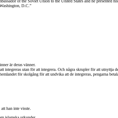
sador of the Soviet Union to the United States and he presented his 
 Washington, D.C.”
änner är deras vänner.
ör att integreras utan för att integrera. Och några skrupler för att utnytt
hemlandet för skolgång för att undvika att de integreras, pengarna betala
tt han inte visste.
 om islamska urkunder.