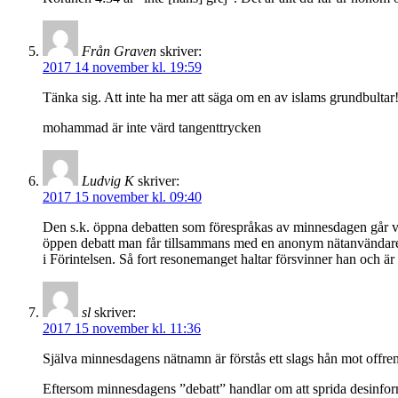
Från Graven
skriver:
2017 14 november kl. 19:59
Tänka sig. Att inte ha mer att säga om en av islams grundbultar! 
mohammad är inte värd tangenttrycken
Ludvig K
skriver:
2017 15 november kl. 09:40
Den s.k. öppna debatten som förespråkas av minnesdagen går vanli
öppen debatt man får tillsammans med en anonym nätanvändare vars
i Förintelsen. Så fort resonemanget haltar försvinner han och är b
sl
skriver:
2017 15 november kl. 11:36
Själva minnesdagens nätnamn är förstås ett slags hån mot offren
Eftersom minnesdagens ”debatt” handlar om att sprida desinforma