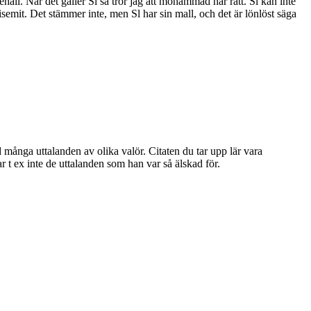
åll. När det gäller Sl så tror jag att mohammad har rätt. Sl kan inte
ntisemit. Det stämmer inte, men Sl har sin mall, och det är lönlöst säga
 många uttalanden av olika valör. Citaten du tar upp lär vara
r t ex inte de uttalanden som han var så älskad för.