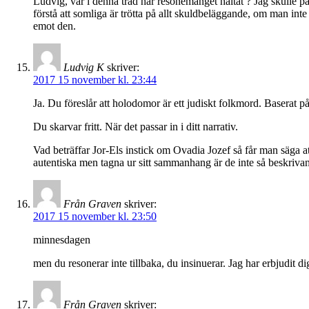
Ludvig, var i denna tråd har resonemanget haltat ? Jag skulle på
förstå att somliga är trötta på allt skuldbeläggande, om man inte 
emot den.
Ludvig K
skriver:
2017 15 november kl. 23:44
Ja. Du föreslår att holodomor är ett judiskt folkmord. Baserat 
Du skarvar fritt. När det passar in i ditt narrativ.
Vad beträffar Jor-Els instick om Ovadia Jozef så får man säga a
autentiska men tagna ur sitt sammanhang är de inte så beskrivand
Från Graven
skriver:
2017 15 november kl. 23:50
minnesdagen
men du resonerar inte tillbaka, du insinuerar. Jag har erbjudit d
Från Graven
skriver: