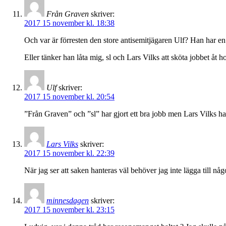
Från Graven
skriver:
2017 15 november kl. 18:38
Och var är förresten den store antisemitjägaren Ulf? Han har en h
Eller tänker han låta mig, sl och Lars Vilks att sköta jobbet åt
Ulf
skriver:
2017 15 november kl. 20:54
”Från Graven” och ”sl” har gjort ett bra jobb men Lars Vilks har
Lars Vilks
skriver:
2017 15 november kl. 22:39
När jag ser att saken hanteras väl behöver jag inte lägga till n
minnesdagen
skriver:
2017 15 november kl. 23:15