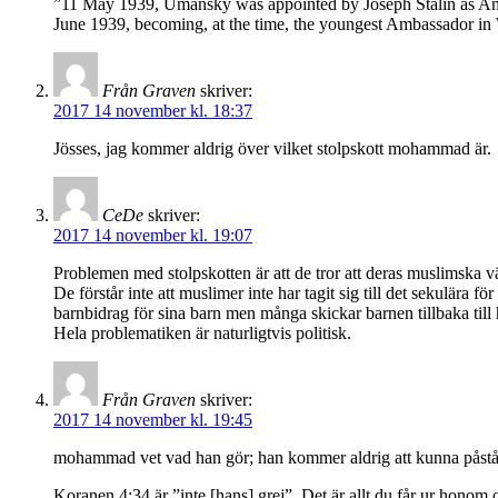
”11 May 1939, Umansky was appointed by Joseph Stalin as Ambas
June 1939, becoming, at the time, the youngest Ambassador in
Från Graven
skriver:
2017 14 november kl. 18:37
Jösses, jag kommer aldrig över vilket stolpskott mohammad är.
CeDe
skriver:
2017 14 november kl. 19:07
Problemen med stolpskotten är att de tror att deras muslimska v
De förstår inte att muslimer inte har tagit sig till det sekulära f
barnbidrag för sina barn men många skickar barnen tillbaka till 
Hela problematiken är naturligtvis politisk.
Från Graven
skriver:
2017 14 november kl. 19:45
mohammad vet vad han gör; han kommer aldrig att kunna påstå a
Koranen 4:34 är ”inte [hans] grej”. Det är allt du får ur honom