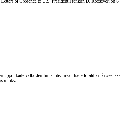
Letters of Credence to U.S. President Franklin D. Roosevelt on 6
ja den uppdukade välfärden finns inte. Invandrade föräldrar får svenska
s ut likväl.