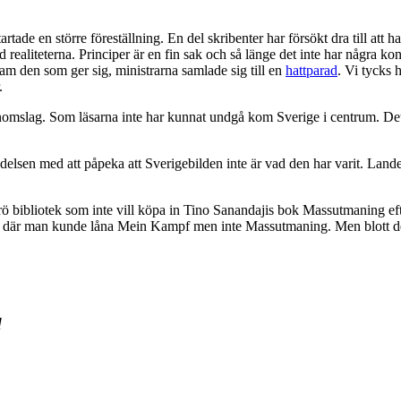
tade en större föreställning. En del skribenter har försökt dra till att 
ealiteterna. Principer är en fin sak och så länge det inte har några konse
skam den som ger sig, ministrarna samlade sig till en
hattparad
. Vi tycks 
.
nomslag. Som läsarna inte har kunnat undgå kom Sverige i centrum. Det ä
lsen med att påpeka att Sverigebilden inte är vad den har varit. Lande
kerö bibliotek som inte vill köpa in Tino Sanandajis bok Massutmaning efte
iotek där man kunde låna Mein Kampf men inte Massutmaning. Men blott de
d