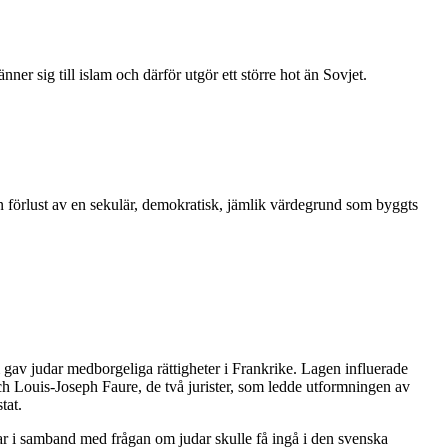
r sig till islam och därför utgör ett större hot än Sovjet.
n förlust av en sekulär, demokratisk, jämlik värdegrund som byggts
m gav judar medborgeliga rättigheter i Frankrike. Lagen influerade
ch Louis-Joseph Faure, de två jurister, som ledde utformningen av
tat.
var i samband med frågan om judar skulle få ingå i den svenska