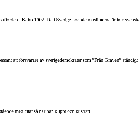
ufiorden i Kairo 1902. De i Sverige boende muslimerna är inte svenskar,
ressant att försvarare av sverigedemokrater som ”Från Graven” ständigt 
tående med citat så har han klippt och klistrat!