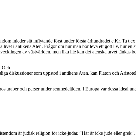
endom inleder sitt inflytande först under första århundradet e.Kr. Ta t 
la livet i antikens Aten. Frågor om hur man bör leva ett gott liv, hur en 
ecklingen av västvärlden, men lika lite kan det atenska arvet tänkas bo
t. Och
ppsliga diskussioner som uppstod i antikens Aten, kan Platon och Aristote
hos araber och perser under senmedeltiden. I Europa var dessa ideal un
kristendom är judisk religion för icke-judar. ”Här är icke jude eller grek