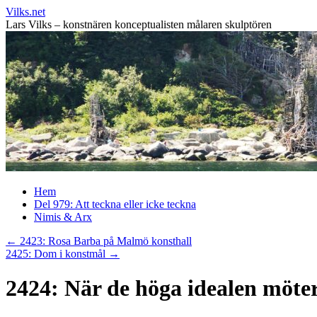
Vilks.net
Lars Vilks – konstnären konceptualisten målaren skulptören
Hoppa
Hem
till
Del 979: Att teckna eller icke teckna
innehåll
Nimis & Arx
←
2423: Rosa Barba på Malmö konsthall
2425: Dom i konstmål
→
2424: När de höga idealen möte