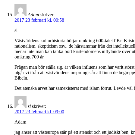
Adam
skriver:
2017 23 februari kl. 00:58
sl
Västvärldens kulturhistoria börjar omkring 600-talet f.Kr. Krist
rationalism, skepticism osv., de härstammar från det intellektuel
menar inte man kan tänka bort kristendomens inflytande över utv
omkring 700 år.
Frågan man bör ställa sig, är vilken influens som har varit störs
utgår vi ifrån att västvärldens ursprung står att finna de begre
Bibeln.
Det atenska arvet har samexisterat med islam förrut. Levde väl 
sl
skriver:
2017 23 februari kl. 09:00
Adam
jag anser att västeuropa står på ett atenskt och ett judiskt ben, 