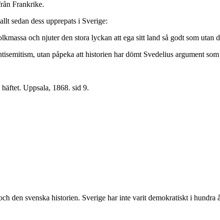
från Frankrike.
lt sedan dess upprepats i Sverige:
folkmassa och njuter den stora lyckan att ega sitt land så godt som utan
ntisemitism, utan påpeka att historien har dömt Svedelius argument som f
häftet. Uppsala, 1868. sid 9.
ch den svenska historien. Sverige har inte varit demokratiskt i hundra 