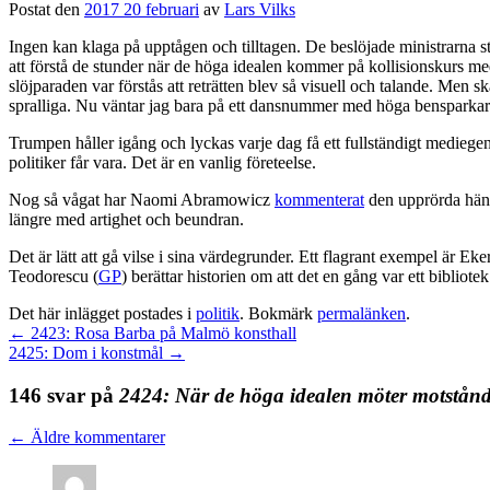
Postat den
2017 20 februari
av
Lars Vilks
Ingen kan klaga på upptågen och tilltagen. De beslöjade ministrarna star
att förstå de stunder när de höga idealen kommer på kollisionskurs med r
slöjparaden var förstås att reträtten blev så visuell och talande. Men 
spralliga. Nu väntar jag bara på ett dansnummer med höga bensparkar
Trumpen håller igång och lyckas varje dag få ett fullständigt mediege
politiker får vara. Det är en vanlig företeelse.
Nog så vågat har Naomi Abramowicz
kommenterat
den upprörda hände
längre med artighet och beundran.
Det är lätt att gå vilse i sina värdegrunder. Ett flagrant exempel är E
Teodorescu (
GP
) berättar historien om att det en gång var ett bibl
Det här inlägget postades i
politik
. Bokmärk
permalänken
.
←
2423: Rosa Barba på Malmö konsthall
2425: Dom i konstmål
→
146 svar på
2424: När de höga idealen möter motstån
←
Äldre kommentarer