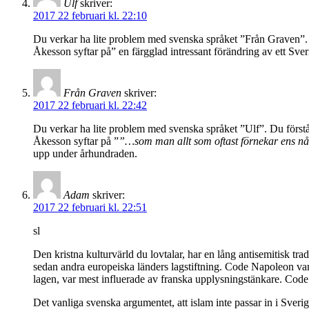
Ulf
skriver:
2017 22 februari kl. 22:10
Du verkar ha lite problem med svenska språket ”Från Graven”. D
Åkesson syftar på” en färgglad intressant förändring av ett Sve
Från Graven
skriver:
2017 22 februari kl. 22:42
Du verkar ha lite problem med svenska språket ”Ulf”. Du förstår
Åkesson syftar på ”
”…som man allt som oftast förnekar ens någ
upp under århundraden.
Adam
skriver:
2017 22 februari kl. 22:51
sl
Den kristna kulturvärld du lovtalar, har en lång antisemitisk tr
sedan andra europeiska länders lagstiftning. Code Napoleon var
lagen, var mest influerade av franska upplysningstänkare. Code
Det vanliga svenska argumentet, att islam inte passar in i Sver