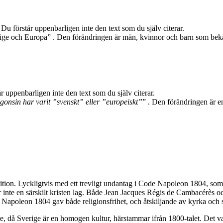
u förstår uppenbarligen inte den text som du själv citerar.
rige och Europa” . Den förändringen är män, kvinnor och barn som bekänne
 uppenbarligen inte den text som du själv citerar.
onsin har varit ”svenskt” eller ”europeiskt”
” . Den förändringen är e
adition. Lyckligtvis med ett trevligt undantag i Code Napoleon 1804, so
 inte en särskilt kristen lag. Både Jean Jacques Régis de Cambacérès o
 Napoleon 1804 gav både religionsfrihet, och åtskiljande av kyrka och s
ige, då Sverige är en homogen kultur, härstammar ifrån 1800-talet. Det 