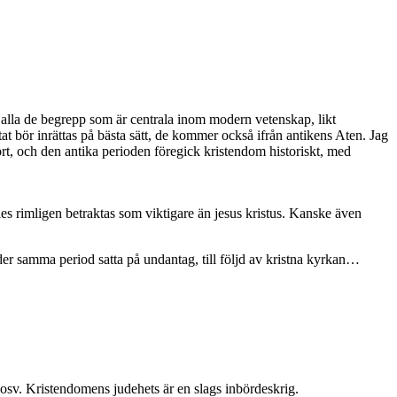
ex alla de begrepp som är centrala inom modern vetenskap, likt
stat bör inrättas på bästa sätt, de kommer också ifrån antikens Aten. Jag
rt, och den antika perioden föregick kristendom historiskt, med
les rimligen betraktas som viktigare än jesus kristus. Kanske även
der samma period satta på undantag, till följd av kristna kyrkan…
”, osv. Kristendomens judehets är en slags inbördeskrig.