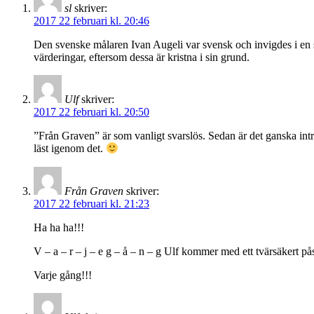
sl
skriver:
2017 22 februari kl. 20:46
Den svenske målaren Ivan Augeli var svensk och invigdes i en s
värderingar, eftersom dessa är kristna i sin grund.
Ulf
skriver:
2017 22 februari kl. 20:50
”Från Graven” är som vanligt svarslös. Sedan är det ganska int
läst igenom det.
Från Graven
skriver:
2017 22 februari kl. 21:23
Ha ha ha!!!
V – a – r – j – e g – å – n – g Ulf kommer med ett tvärsäkert pås
Varje gång!!!