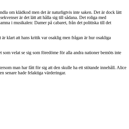
handla om klädkod men det är naturligtvis inte saken. Det är dock lätt
kvenser är det lätt att hålla sig till sådana. Det roliga med
hamna i musikalen: Damer på cabaret, från det politiska till det
r klart att hans kritik var osaklig men frågan är hur osakliga
t som velat se sig som föredöme för alla andra nationer bemöts inte
rsom man har fått för sig att den skulle ha ett stötande innehåll. Alice
n senare hade felaktiga värderingar.