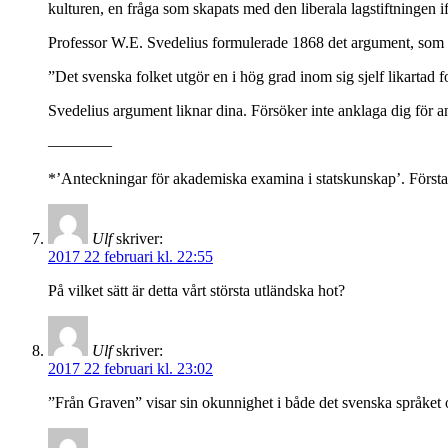
kulturen, en fråga som skapats med den liberala lagstiftningen i
Professor W.E. Svedelius formulerade 1868 det argument, som al
”Det svenska folket utgör en i hög grad inom sig sjelf likartad 
Svedelius argument liknar dina. Försöker inte anklaga dig för a
————
*’Anteckningar för akademiska examina i statskunskap’. Första 
Ulf
skriver:
2017 22 februari kl. 22:55
På vilket sätt är detta vårt största utländska hot?
Ulf
skriver:
2017 22 februari kl. 23:02
”Från Graven” visar sin okunnighet i både det svenska språket o