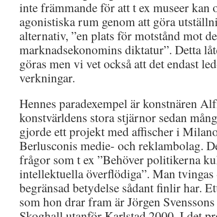
inte främmande för att t ex museer kan o
agonistiska rum genom att göra utställn
alternativ, ”en plats för motstånd mot d
marknadsekonomins diktatur”. Detta låt
göras men vi vet också att det endast lede
verkningar.
Hennes paradexempel är konstnären Alf
konstvärldens stora stjärnor sedan mång
gjorde ett projekt med affischer i Milan
Berlusconis medie- och reklambolag. De
frågor som t ex ”Behöver politikerna ku
intellektuella överflödiga”. Man tvingas
begränsad betydelse sådant finlir har. E
som hon drar fram är Jörgen Svenssons 
Skoghall utanför Karlstad 2000. I det pr