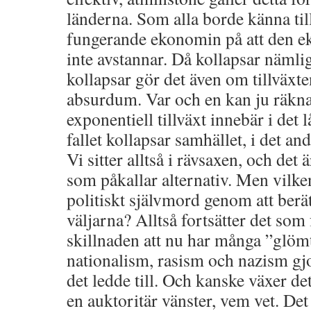
länderna. Som alla borde känna til
fungerande ekonomin på att den e
inte avstannar. Då kollapsar näml
kollapsar gör det även om tillväxten
absurdum. Var och en kan ju räkna
exponentiell tillväxt innebär i det 
fallet kollapsar samhället, i det an
Vi sitter alltså i rävsaxen, och det 
som påkallar alternativ. Men vilken
politiskt självmord genom att berä
väljarna? Alltså fortsätter det som
skillnaden att nu har många ”glöm
nationalism, rasism och nazism gj
det ledde till. Och kanske växer d
en auktoritär vänster, vem vet. Det 