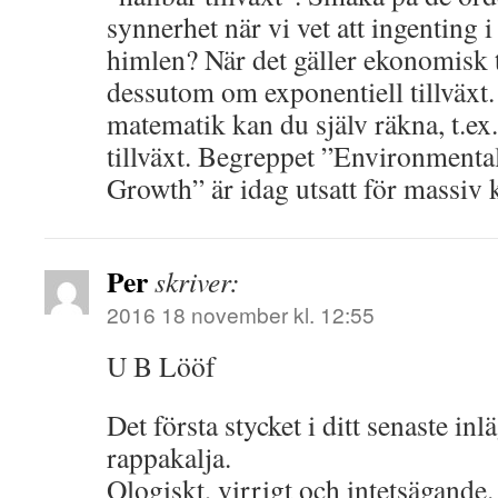
synnerhet när vi vet att ingenting 
himlen? När det gäller ekonomisk t
dessutom om exponentiell tillväx
matematik kan du själv räkna, t.ex.
tillväxt. Begreppet ”Environmenta
Growth” är idag utsatt för massiv k
Per
skriver:
2016 18 november kl. 12:55
U B Lööf
Det första stycket i ditt senaste in
rappakalja.
Ologiskt, virrigt och intetsägande.