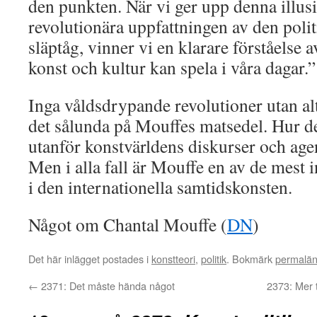
den punkten. När vi ger upp denna illus
revolutionära uppfattningen av den polit
släptåg, vinner vi en klarare förståelse 
konst och kultur kan spela i våra dagar.”
Inga våldsdrypande revolutioner utan alt
det sålunda på Mouffes matsedel. Hur det
utanför konstvärldens diskurser och agen
Men i alla fall är Mouffe en av de mest i
i den internationella samtidskonsten.
Något om Chantal Mouffe (
DN
)
Det här inlägget postades i
konstteori
,
politik
. Bokmärk
permalä
←
2371: Det måste hända något
2373: Mer t