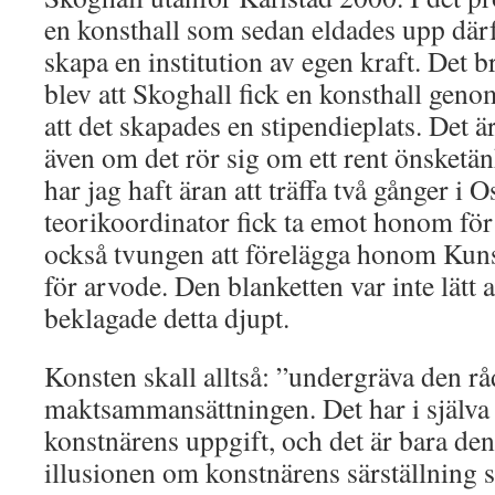
en konsthall som sedan eldades upp därfö
skapa en institution av egen kraft. Det b
blev att Skoghall fick en konsthall gen
att det skapades en stipendieplats. Det är
även om det rör sig om ett rent önsketä
har jag haft äran att träffa två gånger i 
teorikoordinator fick ta emot honom för 
också tvungen att förelägga honom Kuns
för arvode. Den blanketten var inte lätt at
beklagade detta djupt.
Konsten skall alltså: ”undergräva den r
maktsammansättningen. Det har i själva v
konstnärens uppgift, och det är bara de
illusionen om konstnärens särställning s