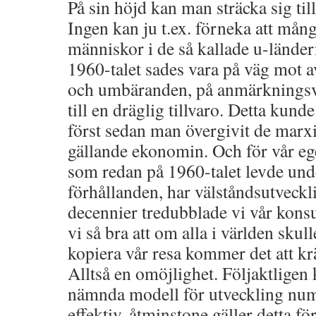
På sin höjd kan man sträcka sig till
Ingen kan ju t.ex. förneka att mån
människor i de så kallade u-lände
1960-talet sades vara på väg mot 
och umbäranden, på anmärkningsvär
till en dräglig tillvaro. Detta kunde
först sedan man övergivit de marx
gällande ekonomin. Och för vår egen
som redan på 1960-talet levde und
förhållanden, har välståndsutveckli
decennier tredubblade vi vår kons
vi så bra att om alla i världen skulle
kopiera vår resa kommer det att kr
Alltså en omöjlighet. Följaktligen
nämnda modell för utveckling nume
effektiv, åtminstone gäller detta f