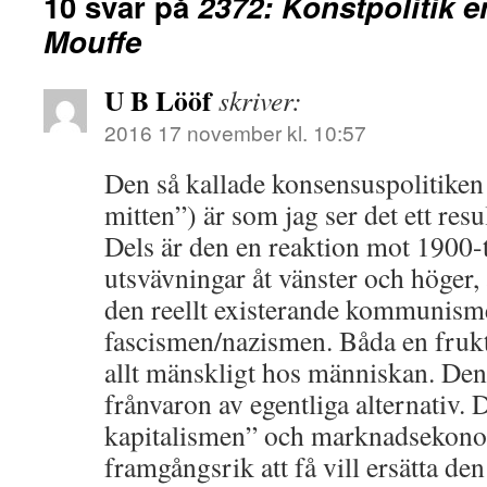
10 svar på
2372: Konstpolitik e
Mouffe
U B Lööf
skriver:
2016 17 november kl. 10:57
Den så kallade konsensuspolitiken 
mitten”) är som jag ser det ett resul
Dels är den en reaktion mot 1900-t
utsvävningar åt vänster och höger, 
den reellt existerande kommunism
fascismen/nazismen. Båda en frukt
allt mänskligt hos människan. Den 
frånvaron av egentliga alternativ. 
kapitalismen” och marknadsekonom
framgångsrik att få vill ersätta d