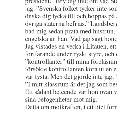
president. ”Bry dig inte om vad S
jag. ”Svenska folket tycker inte som
önska dig lycka till och hoppas på 
övriga staterna befrias.” Landsber
bad mig sedan prata med hustrun,
engelska än han. Vad jag sagt hono
Jag vistades en vecka i Litauen, ett
fortfarande under ryskt styre, och 
”kontrollanter” till mina föreläsning
försökte kontrollanten köra ut en e
var tysta. Men det gjorde inte jag. ”
”I mitt klassrum är det jag som b
Ett sådant beteende var hon ovan v
sina befogenheter mot mig.
Detta om motkraften, i ett litet for