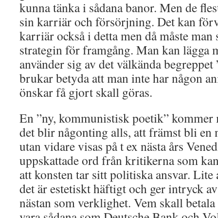
kunna tänka i sådana banor. Men de fles
sin karriär och försörjning. Det kan förv
karriär också i detta men då måste man
strategin för framgång. Man kan lägga mä
använder sig av det välkända begreppe
brukar betyda att man inte har någon a
önskar få gjort skall göras.
En ”ny, kommunistisk poetik” kommer m
det blir någonting alls, att främst bli e
utan vidare visas på t ex nästa års Vene
uppskattade ord från kritikerna som kan
att konsten tar sitt politiska ansvar. Lit
det är estetiskt häftigt och ger intryck av
nästan som verklighet. Vem skall betala
vara sådana som Deutsche Bank och Vo