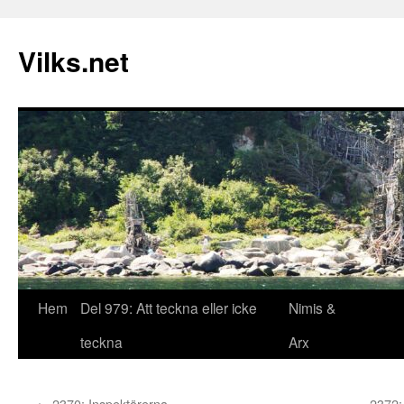
Vilks.net
Hem
Del 979: Att teckna eller icke
Nimis &
Hoppa
teckna
Arx
till
innehåll
←
2370: Inspektörerna
2372: