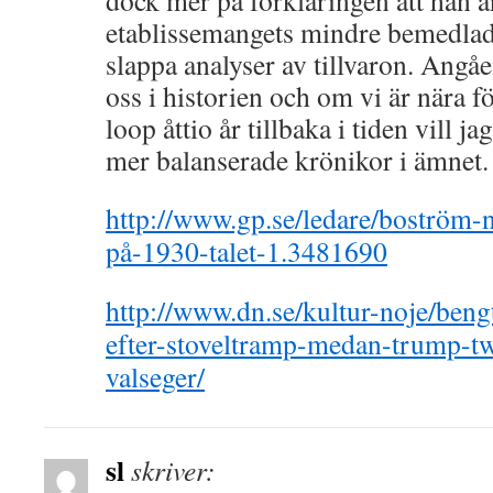
dock mer på förklaringen att han ä
etablissemangets mindre bemedla
slappa analyser av tillvaron. Angå
oss i historien och om vi är nära f
loop åttio år tillbaka i tiden vill 
mer balanserade krönikor i ämnet.
http://www.gp.se/ledare/boström-ne
på-1930-talet-1.3481690
http://www.dn.se/kultur-noje/beng
efter-stoveltramp-medan-trump-tw
valseger/
sl
skriver: