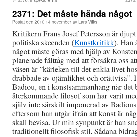
2371: Det måste hända något
Postat den
2016 14 november
av
Lars Vilks
Kritikern Frans Josef Petersson är djupt
politiska skeenden (
Kunstkritikk
). Han 
något måste göras med hjälp av Konsten.
planerade fälttåg med att försäkra oss
väsen är ”kärleken till det enkla livet 
drabbade av ojämlikhet och orättvisa”. 
Badiou, en i konstsammanhang när det b
återkommande filosof som har varit med 
själv inte särskilt imponerad av Badiou
eftersom han utgår ifrån att konst är nå
skall bevisa. Ur min synpunkt är han sna
traditionellt filosofisk stil. Sådana bidr