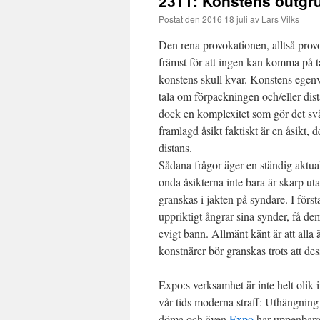
2311: Konstens outgr
Postat den
2016 18 juli
av
Lars Vilks
Den rena provokationen, alltså provo
främst för att ingen kan komma på t
konstens skull kvar. Konstens egenv
tala om förpackningen och/eller dist
dock en komplexitet som gör det svår
framlagd åsikt faktiskt är en åsikt,
distans.
Sådana frågor äger en ständig aktual
onda åsikterna inte bara är skarp u
granskas i jakten på syndare. I förs
uppriktigt ångrar sina synder, få dem
evigt bann. Allmänt känt är att all
konstnärer bör granskas trots att des
Expo:s verksamhet är inte helt olik 
vår tids moderna straff: Uthängning
döma och även
Expo
har uppenbara s