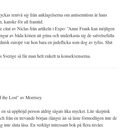
yckas rentvå sig från anklagelserna om antisemitism är hans
en, kanske för all framtid.
nde citat av Niclas från artikeln i Expo: ”Anne Frank kan möjligen
ringar av båda könen att grina och underkasta sig de salvelsefulla
nisk europé var hon bara en judeflicka som dog av tyfus. Shit
s Sverige så får man helt enkelt ta konsekvenserna.
of the Lost” av Morrisey.
en så upphöjd person aldrig sågats lika mycket. Lite skeptisk
ch från en trevande början (längre än så läste förmodligen inte de
g inte sluta läsa. En verkligt intressant bok på flera nivåer.