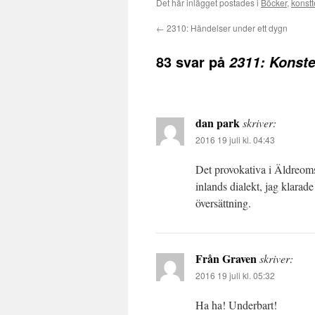
Det här inlägget postades i
Böcker
,
konstt
←
2310: Händelser under ett dygn
83 svar på
2311: Konste
dan park
skriver:
2016 19 juli kl. 04:43
Det provokativa i Äldreoms
inlands dialekt, jag klarad
översättning.
Från Graven
skriver:
2016 19 juli kl. 05:32
Ha ha! Underbart!