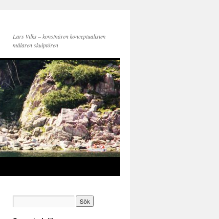
Lars Vilks – konstnären konceptualisten
målaren skulptören