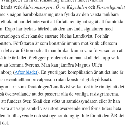
t kända verk
Äldreomsorgen i Övre Kågedalen
och
Förensligandet
precis någon barnboksläsning utan fyllda av den värsta tänkbara
t okänt har det inte varit att författaren ägnat sig åt att framträda
en. Expo har lyckats härleda att den använda signaturen med
Teratologen eller kanske snarare Niclas Lundkvist. För här
nsten. Författaren är som konstnär immun mot kritik eftersom
tar del av är fiktion och att man brukar kunna vara förvissad om att
så inte är fallet föreligger problemet om man skall dela upp verk
 lätt att komma överens. Man kan jämföra Magnus Ullén
enborg (
Aftonbladet
). En ytterligare komplikation är att det inte är
när eventuellt en privatperson (utan konstnärligt skyddsnät).
gon tar i som Teratologen/Lundkvist verkar det inte rimligt att det
t så översvallande att det passerar alla de vanliga rasistgränserna.
t att fundera över. Skall den stöta ut samtidssyndaren eller är han
vara att varje samtid visar stort överseende med forna tiders heta
ten är till syvende och sist ogenomtränglig. Inte för att den ÄR det
 det.