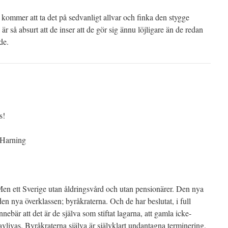
 kommer att ta det på sedvanligt allvar och finka den stygge
a är så absurt att de inser att de gör sig ännu löjligare än de redan
de.
s!
Harning
 Men ett Sverige utan åldringsvård och utan pensionärer. Den nya
en nya överklassen; byråkraterna. Och de har beslutat, i full
ebär att det är de själva som stiftat lagarna, att gamla icke-
vlivas. Byråkraterna själva är självklart undantagna terminering,