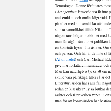
Teratologen. Denne författares mes
i det egentliga Västerbotten
är inte 
antisemitism och omänskligt våld. Hel
på nätet med antisemitiska uttaland
största sannolikhet tillhör Nikanor 
någonstans börjar problemet med ko
man får utgå ifrån att det publiken 
en konstnär hyser rätta åsikter. Om 
och person. Och här är det inte så
(
Aftonbladet
) och Carl-Michael Ed
givet när författaren framträder och 
Man kan naturligtvis tycka att om nå
skulle vara på riktigt. Eller så är de
Litteraturvärlden har i alla fall någo
redan en klassiker? Ty så brukar det 
åsikter och låter verken verka. Kons
utan för att konstvärlden har bestämt