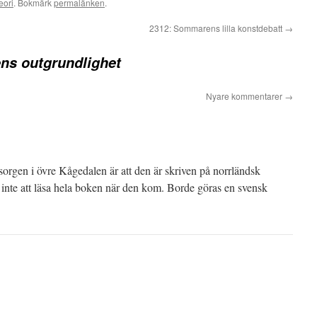
eori
. Bokmärk
permalänken
.
2312: Sommarens lilla konstdebatt
→
ns outgrundlighet
Nyare kommentarer
→
orgen i övre Kågedalen är att den är skriven på norrländsk
e inte att läsa hela boken när den kom. Borde göras en svensk