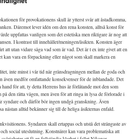
undlighet
kationen för provokationens skull är ytterst svår att åstadkomma,
anken. Däremot lever idén om den rena konsten, alltså konst för
ärde uppfattas vanligen som det estetiska men riktigare är nog att
ansen. I kontrast till innehållet/meningen/åsikten. Konsten äger
t att utan vidare säga vad som är vad. Det är t ex inte givet att en
 det kan vara en förpackning eller något som skall markera en
itet, inte minst i vår tid när gränsdragningen mellan de goda och
tan även medför omfattande konsekvenser för de inblandade. Det
ta hand för att, ty detta Herrens hus är förlåtande mot den som
 på den rätta vägen, men även för att ringa in lysa de förlorade i
a är syndare och därför bör ingen undgå granskning. Även
sa nästan alltid bekänner sig till de heliga åsikternas enfald.
inkvisitionens. Syndaren skall ertappas och utstå det strängaste av
 och social uteslutning. Konstnärer kan vara problematiska att
vårigheter att få en fullständig klarhet i fallet Nikanor