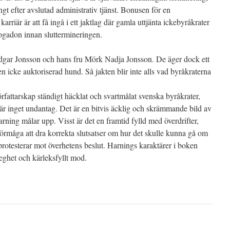
ngt efter avslutad administrativ tjänst. Bonusen för en
arriär är att få ingå i ett jaktlag där gamla uttjänta ickebyråkrater
gadon innan sluttermineringen.
gar Jonsson och hans fru Mörk Nadja Jonsson. De äger dock ett
en icke auktoriserad hund. Så jakten blir inte alls vad byråkraterna
örfattarskap ständigt häcklat och svartmålat svenska byråkrater,
 inget undantag. Det är en bitvis äcklig och skrämmande bild av
rning målar upp. Visst är det en framtid fylld med överdrifter,
rmåga att dra korrekta slutsatser om hur det skulle kunna gå om
protesterar mot överhetens beslut. Harnings karaktärer i boken
feghet och kärleksfyllt mod.