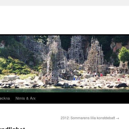
teckna
Nimis & Arx
2312: Sommarens lilla konstdebatt
→