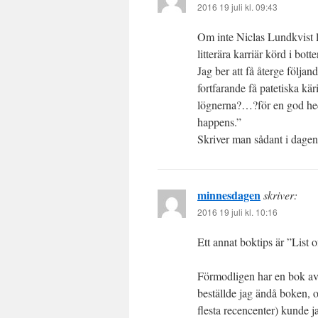
2016 19 juli kl. 09:43
Om inte Niclas Lundkvist l
litterära karriär körd i bott
Jag ber att få återge följa
fortfarande få patetiska kä
lögnerna?…?för en god hed
happens.”
Skriver man sådant i dagen
minnesdagen
skriver:
2016 19 juli kl. 10:16
Ett annat boktips är ”List 
Förmodligen har en bok av 
beställde jag ändå boken, o
flesta recencenter) kunde ja