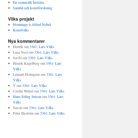
En osannolik historia
Samtid och konstforskning
Vilks projekt
Hommage à Alfred Nobel
Konstvilks
Nya kommentarer
Henrik
om
3361: Lars Vilks
Luca Nesi
om
3361: Lars Vilks
Jor-El
om
3361: Lars Vilks
Henrik Kugelberg
om
3361: Lars
Vilks
Lennart Holmgren
om
3361: Lars
Vilks
V
om
3361: Lars Vilks
Cecilia Wetzel
om
3361: Lars Vilks
Hans Erling Jensen
om
3361: Lars
Vilks
Sussie
om
3361: Lars Vilks
Peter Ekström
om
3361: Lars Vilks