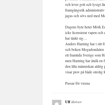
och lever gott och lyxigt lå
framgångsrik administrativ k
jagas och sövs ned med Mo
Dagens byte heter Mörk Ed
icke licensierat vapen och 
har tänkt sig…
Anders Harning har i sitt f
och boken Mogadondalen är
ett framtida Sverige som Ha
men Harning har ändå en fö
den lilla människan aldrig 
visar prov på både otrolig 
Passar för vuxna
Ulf
skriver: