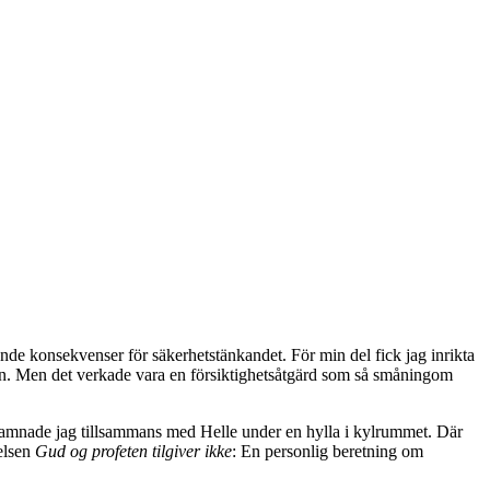
nde konsekvenser för säkerhetstänkandet. För min del fick jag inrikta
kern. Men det verkade vara en försiktighetsåtgärd som så småningom
 hamnade jag tillsammans med Helle under en hylla i kylrummet. Där
elsen
Gud og profeten tilgiver ikke
: En personlig beretning om