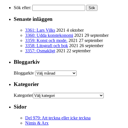
Sök efter:
Senaste inläggen
3361: Lars Vilks
2021 4 oktober
3360: Udda konstekonomi
2021 29 september
3359: Konst och mode.
2021 27 september
3358: Litografi och bok
2021 26 september
3357: Osmakligt
2021 22 september
Bloggarkiv
Bloggarkiv
Kategorier
Kategorier
Sidor
Del 979: Att teckna eller icke teckna
Nimis & Arx