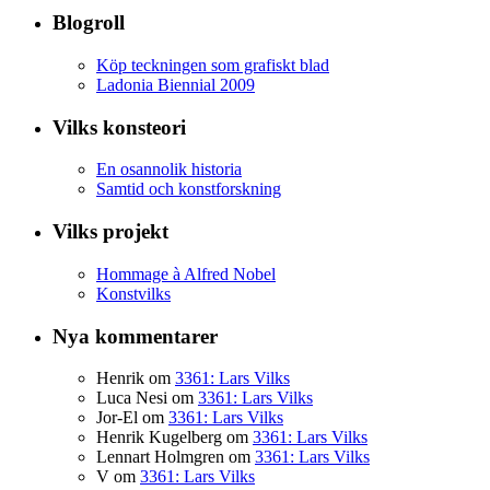
Blogroll
Köp teckningen som grafiskt blad
Ladonia Biennial 2009
Vilks konsteori
En osannolik historia
Samtid och konstforskning
Vilks projekt
Hommage à Alfred Nobel
Konstvilks
Nya kommentarer
Henrik
om
3361: Lars Vilks
Luca Nesi
om
3361: Lars Vilks
Jor-El
om
3361: Lars Vilks
Henrik Kugelberg
om
3361: Lars Vilks
Lennart Holmgren
om
3361: Lars Vilks
V
om
3361: Lars Vilks