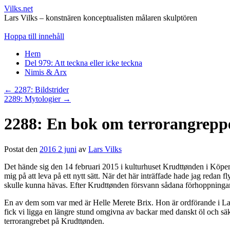
Vilks.net
Lars Vilks – konstnären konceptualisten målaren skulptören
Hoppa till innehåll
Hem
Del 979: Att teckna eller icke teckna
Nimis & Arx
←
2287: Bildstrider
2289: Mytologier
→
2288: En bok om terrorangrep
Postat den
2016 2 juni
av
Lars Vilks
Det hände sig den 14 februari 2015 i kulturhuset Krudttønden i Köpenh
mig på att leva på ett nytt sätt. När det här inträffade hade jag red
skulle kunna hävas. Efter Krudttønden försvann sådana förhoppningar
En av dem som var med är Helle Merete Brix. Hon är ordförande i Lar
fick vi ligga en längre stund omgivna av backar med danskt öl och s
terrorangrebet på Krudttønden.