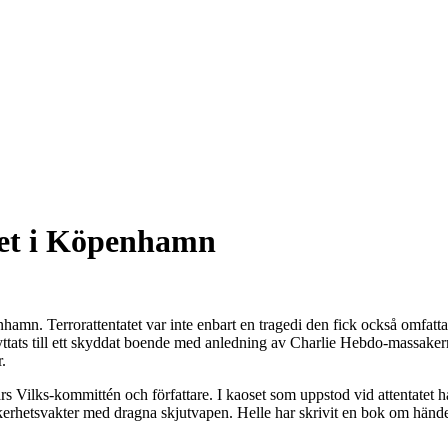
pet i Köpenhamn
amn. Terrorattentatet var inte enbart en tragedi den fick också omfatta
an flyttats till ett skyddat boende med anledning av Charlie Hebdo-massa
.
s Vilks-kommittén och författare. I kaoset som uppstod vid attentatet
äkerhetsvakter med dragna skjutvapen. Helle har skrivit en bok om händ