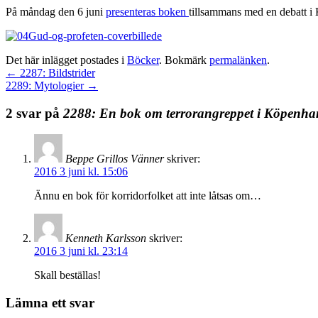
På måndag den 6 juni
presenteras boken
tillsammans med en debatt i
Det här inlägget postades i
Böcker
. Bokmärk
permalänken
.
←
2287: Bildstrider
2289: Mytologier
→
2 svar på
2288: En bok om terrorangreppet i Köpenh
Beppe Grillos Vänner
skriver:
2016 3 juni kl. 15:06
Ännu en bok för korridorfolket att inte låtsas om…
Kenneth Karlsson
skriver:
2016 3 juni kl. 23:14
Skall beställas!
Lämna ett svar