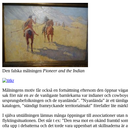
Den falska målningen
Pioneer and the Indian
Målningens motiv får också en fortsättning eftersom den öppnar vägar t
sak förr när en av de vanligaste barnlekarna var indianer och cowboyer
ursprungsbefolkningen och de nyanlända”. ”Nyanlända” är ett tämligen 
katalogen, ”ständigt framryckande territorialmakt” förefaller lite mä
I själva utställningen lämnas många öppningar till associationer utan nå
flyktingsituationen. Det står t ex: ”Den resa mot en okänd framtid so
ofta upp i debatterna och det torde vara uppenbart att skillnaderna är a