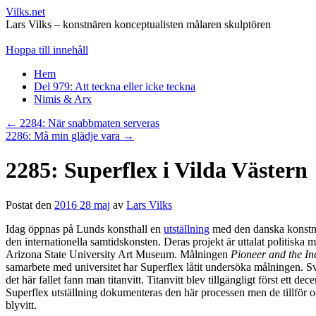
Vilks.net
Lars Vilks – konstnären konceptualisten målaren skulptören
Hoppa till innehåll
Hem
Del 979: Att teckna eller icke teckna
Nimis & Arx
←
2284: När snabbmaten serveras
2286: Må min glädje vara
→
2285: Superflex i Vilda Västern
Postat den
2016 28 maj
av
Lars Vilks
Idag öppnas på Lunds konsthall en
utställning
med den danska konstnär
den internationella samtidskonsten. Deras projekt är uttalat politiska
Arizona State University Art Museum. Målningen
Pioneer and the I
samarbete med universitet har Superflex låtit undersöka målningen. Sv
det här fallet fann man titanvitt. Titanvitt blev tillgängligt först et
Superflex utställning dokumenteras den här processen men de tillför o
blyvitt.