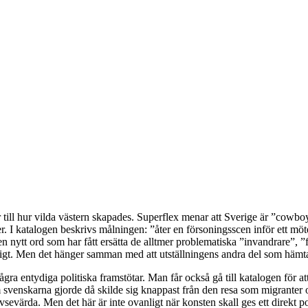
ill hur vilda västern skapades. Superflex menar att Sverige är ”cowboyt
. I katalogen beskrivs målningen: ”åter en försoningsscen inför ett möte
nytt ord som har fått ersätta de alltmer problematiska ”invandrare”, ”
rkligt. Men det hänger samman med att utställningens andra del som häm
gra entydiga politiska framstötar. Man får också gå till katalogen för at
m svenskarna gjorde då skilde sig knappast från den resa som migranter o
vsevärda. Men det här är inte ovanligt när konsten skall ges ett direkt p