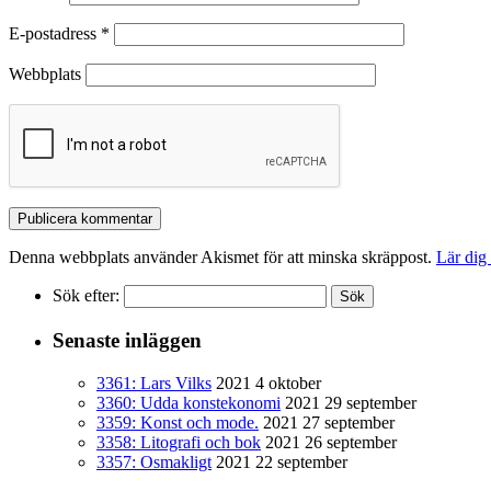
E-postadress
*
Webbplats
Denna webbplats använder Akismet för att minska skräppost.
Lär dig
Sök efter:
Senaste inläggen
3361: Lars Vilks
2021 4 oktober
3360: Udda konstekonomi
2021 29 september
3359: Konst och mode.
2021 27 september
3358: Litografi och bok
2021 26 september
3357: Osmakligt
2021 22 september