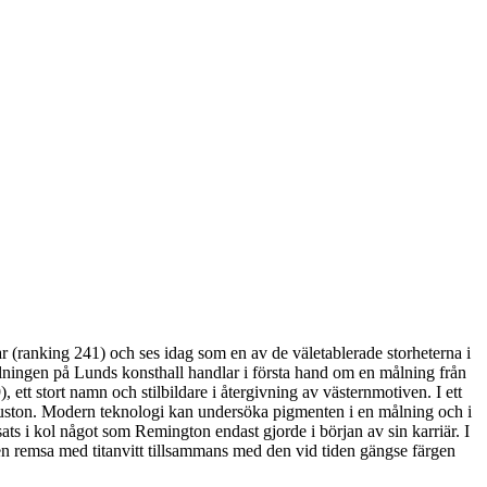
 (ranking 241) och ses idag som en av de väletablerade storheterna i
tällningen på Lunds konsthall handlar i första hand om en målning från
 ett stort namn och stilbildare i återgivning av västernmotiven. I ett
 Houston. Modern teknologi kan undersöka pigmenten i en målning och i
sats i kol något som Remington endast gjorde i början av sin karriär. I
 en remsa med titanvitt tillsammans med den vid tiden gängse färgen