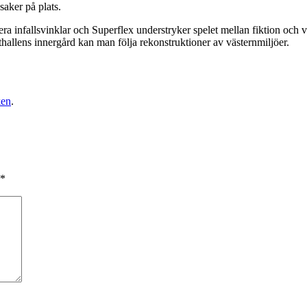
aker på plats.
era infallsvinklar och Superflex understryker spelet mellan fiktion och
hallens innergård kan man följa rekonstruktioner av västernmiljöer.
ken
.
*