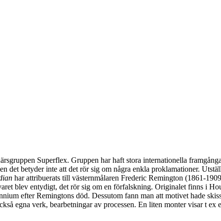
sgruppen Superflex. Gruppen har haft stora internationella framgångar
 men det betyder inte att det rör sig om några enkla proklamationer. Uts
ndian
har attribuerats till västernmålaren Frederic Remington (1861-1909),
aret blev entydigt, det rör sig om en förfalskning. Originalet finns i
t decennium efter Remingtons död. Dessutom fann man att motivet hade skis
ckså egna verk, bearbetningar av processen. En liten monter visar t ex