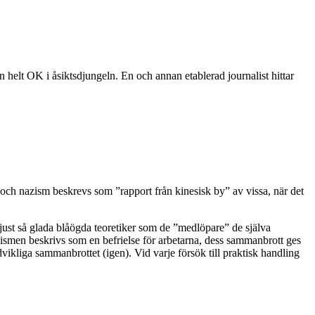
en helt OK i åsiktsdjungeln. En och annan etablerad journalist hittar
 och nazism beskrevs som ”rapport från kinesisk by” av vissa, när det
just så glada blåögda teoretiker som de ”medlöpare” de själva
munismen beskrivs som en befrielse för arbetarna, dess sammanbrott ges
dvikliga sammanbrottet (igen). Vid varje försök till praktisk handling