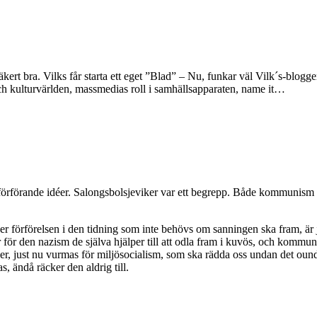
kert bra. Vilks får starta ett eget ”Blad” – Nu, funkar väl Vilk´s-blogg
ch kulturvärlden, massmedias roll i samhällsapparaten, name it…
r förförande idéer. Salongsbolsjeviker var ett begrepp. Både kommunism
er förförelsen i den tidning som inte behövs om sanningen ska fram, är 
rnar för den nazism de själva hjälper till att odla fram i kuvös, och kom
ender, just nu vurmas för miljösocialism, som ska rädda oss undan det oun
s, ändå räcker den aldrig till.