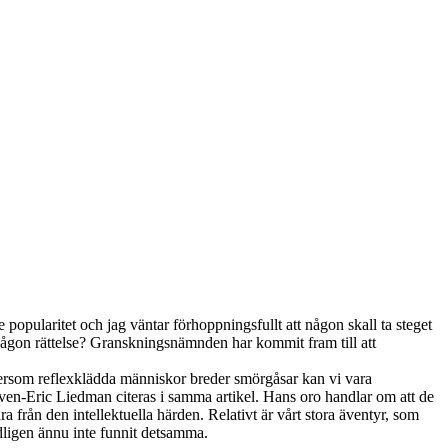
popularitet och jag väntar förhoppningsfullt att någon skall ta steget
någon rättelse? Granskningsnämnden har kommit fram till att
ersom reflexklädda människor breder smörgåsar kan vi vara
 Sven-Eric Liedman citeras i samma artikel. Hans oro handlar om att de
a från den intellektuella härden. Relativt är vårt stora äventyr, som
dligen ännu inte funnit detsamma.