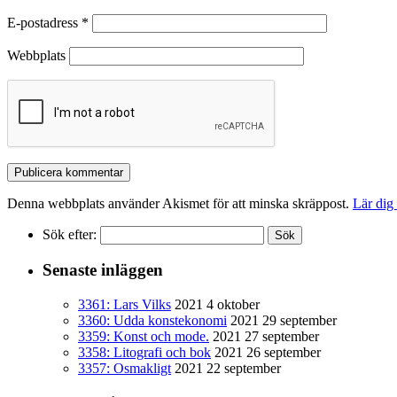
E-postadress
*
Webbplats
Denna webbplats använder Akismet för att minska skräppost.
Lär dig
Sök efter:
Senaste inläggen
3361: Lars Vilks
2021 4 oktober
3360: Udda konstekonomi
2021 29 september
3359: Konst och mode.
2021 27 september
3358: Litografi och bok
2021 26 september
3357: Osmakligt
2021 22 september