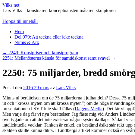
Vilks.net
Lars Vilks – konstnären konceptualisten målaren skulptören
Hoppa till innehåll
Hem
Del 979: Att teckna eller icke teckna
Nimis & Arx
←
2249: Konstpriser och konstprogram
2251: Mellanösterns känsla för samtidskonst samt svavel
→
2250: 75 miljarder, bredd smör
Postat den
2016 29 mars
av
Lars Vilks
Minns ni berättelsen om de 75 miljarderna i julhandeln? Dessa 75 milja
ut och ”krossa myten om att krossa myten”) om de höga invandringskos
presentationen i SVT inte skall fällas (
Dagens Media
). Det får vi appl
Men varje dag får vi nya berättelser. Jag fäste mig vid Anders Lindber
övertygade om att det inte existerar någon systemkollaps. Sådant visar
intellektuella vacklar. Tanken är enkel, en bestämd åsikt står rakt upp 
skalden skulle kunna dikta. I Lindbergs artikel kommer också en svår