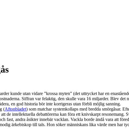
gås
rder kunde utan vidare ”krossa myten” (det uttrycket har en enastående 
tnaderna. Siffran var felaktig, den skulle vara 16 miljarder. Blev det 
ådera, en god historia bör inte korrigeras utan förbli möjlig sanning.
g (
Aftonbladet
) som matchar systemkollaps med bredda smörgåsar. Eft
 att de intellektuella debattörerna kan föra ett knivskarpt resonemang.
och fast, andra åsikter innebär vacklan. Vackla borde ändå vara att föredr
modig ärkebiskop till tals. Hon söker människans lika värde men har ty