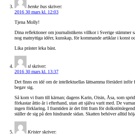
benke bus
skriver:
2016 30 mars kl. 12:03
Tjena Molly!
Dina reflektioner om journalistikens villkor i Sverige stämmer sä
nog matnyttiga idéer, kunskap, för kommande artiklar i konst o
Lika präster leka bäst.
sl
skriver:
2016 30 mars kl. 13:37
Det finns en idé om de intellektuellas lättsamma förräderi infö
begav sig.
Så kom vi fram till kärnan; dagens Karin, Oisin, Åsa, som sprid
förkastar åttio år i efterhand, utan att själva varit med. De va
ingen förklaring. I framtiden är det fritt fram för dolkstötsleg
ställer de sig på den hindrande sidan. Skatten behöver alltid höja
Krister
skriver: