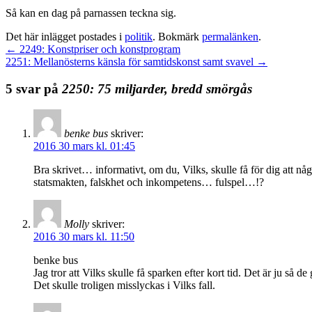
Så kan en dag på parnassen teckna sig.
Det här inlägget postades i
politik
. Bokmärk
permalänken
.
←
2249: Konstpriser och konstprogram
2251: Mellanösterns känsla för samtidskonst samt svavel
→
5 svar på
2250: 75 miljarder, bredd smörgås
benke bus
skriver:
2016 30 mars kl. 01:45
Bra skrivet… informativt, om du, Vilks, skulle få för dig att n
statsmakten, falskhet och inkompetens… fulspel…!?
Molly
skriver:
2016 30 mars kl. 11:50
benke bus
Jag tror att Vilks skulle få sparken efter kort tid. Det är ju så 
Det skulle troligen misslyckas i Vilks fall.